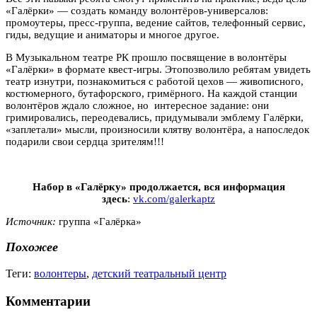
«Галёрки» — создать команду волонтёров-универсалов:
промоутеры, пресс-группа, ведение сайтов, телефонный сервис,
гиды, ведущие и аниматоры и многое другое.
В Музыкальном театре РК прошло посвящение в волонтёры
«Галёрки» в формате квест-игры. Этопозволило ребятам увидеть
театр изнутри, познакомиться с работой цехов — живописного,
костюмерного, бутафорского, гримёрного. На каждой станции
волонтёров ждало сложное, но интересное задание: они
гримировались, переодевались, придумывали эмблему Галёрки,
«заплетали» мысли, произносили клятву волонтёра, а напоследок
подарили свои сердца зрителям!!!
Набор в «Галёрку» продолжается, вся информация
здесь
:
vk.com/galerkaptz
Источник:
группа «Галёрка»
Похожее
Теги:
волонтеры
,
детский театральный центр
Комментарии