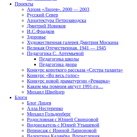
Проекты
Архив «Лицея». 2000 — 2003
Русский Север
Архитектура Петрозаводска
Дмитрий Новиков
И.С.Фрадков
Здоровье
Художественная галерея Дмитрия Москина
Великая Отечественная. 1941 — 1945
Педагогика С. Артемьевой
Педагогика школы
Педагогика двора
Конкурс короткого рассказа «Сестра таланта»
Конкурс «Во весь голос»
Конкурс новой драматургии «Ремарка»
Каким мы помним август 1991-го…
Михаил Швейцер
Блоги
Блог Лицея
Алла Нестеренко
Михаил Гольденберг
Родословная с Юлией Свинцовой
Видоискатель с Юлией Утышевой
Вернисаж с Ириной Ларионовой
Валентина Калачёва. Впечатления