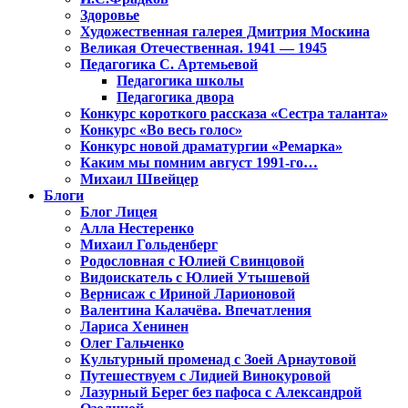
Здоровье
Художественная галерея Дмитрия Москина
Великая Отечественная. 1941 — 1945
Педагогика С. Артемьевой
Педагогика школы
Педагогика двора
Конкурс короткого рассказа «Сестра таланта»
Конкурс «Во весь голос»
Конкурс новой драматургии «Ремарка»
Каким мы помним август 1991-го…
Михаил Швейцер
Блоги
Блог Лицея
Алла Нестеренко
Михаил Гольденберг
Родословная с Юлией Свинцовой
Видоискатель с Юлией Утышевой
Вернисаж с Ириной Ларионовой
Валентина Калачёва. Впечатления
Лариса Хенинен
Олег Гальченко
Культурный променад с Зоей Арнаутовой
Путешествуем с Лидией Винокуровой
Лазурный Берег без пафоса с Александрой