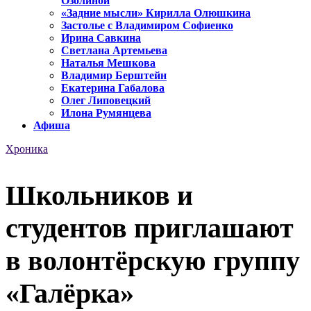
Озолиной
«Задние мысли» Кирилла Олюшкина
Застолье с Владимиром Софиенко
Ирина Савкина
Светлана Артемьева
Наталья Мешкова
Владимир Берштейн
Екатерина Габалова
Олег Липовецкий
Илона Румянцева
Афиша
Хроника
Школьников и
студентов приглашают
в волонтёрскую группу
«Галёрка»