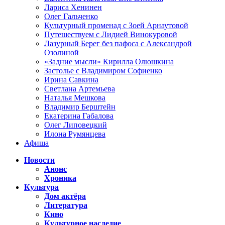
Лариса Хенинен
Олег Гальченко
Культурный променад с Зоей Арнаутовой
Путешествуем с Лидией Винокуровой
Лазурный Берег без пафоса с Александрой
Озолиной
«Задние мысли» Кирилла Олюшкина
Застолье с Владимиром Софиенко
Ирина Савкина
Светлана Артемьева
Наталья Мешкова
Владимир Берштейн
Екатерина Габалова
Олег Липовецкий
Илона Румянцева
Афиша
Новости
Анонс
Хроника
Культура
Дом актёра
Литература
Кино
Культурное наследие