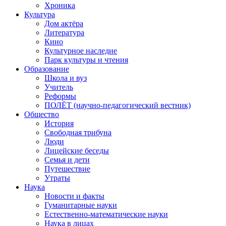
Хроника
Культура
Дом актёра
Литература
Кино
Культурное наследие
Парк культуры и чтения
Образование
Школа и вуз
Учитель
Реформы
ПОЛЁТ (научно-педагогический вестник)
Общество
История
Свободная трибуна
Люди
Лицейские беседы
Семья и дети
Путешествие
Утраты
Наука
Новости и факты
Гуманитарные науки
Естественно-математические науки
Наука в лицах