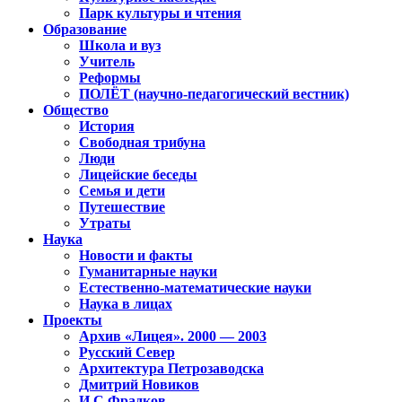
Парк культуры и чтения
Образование
Школа и вуз
Учитель
Реформы
ПОЛЁТ (научно-педагогический вестник)
Общество
История
Свободная трибуна
Люди
Лицейские беседы
Семья и дети
Путешествие
Утраты
Наука
Новости и факты
Гуманитарные науки
Естественно-математические науки
Наука в лицах
Проекты
Архив «Лицея». 2000 — 2003
Русский Север
Архитектура Петрозаводска
Дмитрий Новиков
И.С.Фрадков