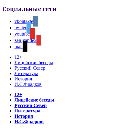
Социальные сети
vkontakte
twitter
youtube
zen-yandex
mail
12+
Лицейские беседы
Русский Север
Литература
История
И.С.Фрадков
12+
Лицейские беседы
Русский Север
Литература
История
И.С.Фрадков