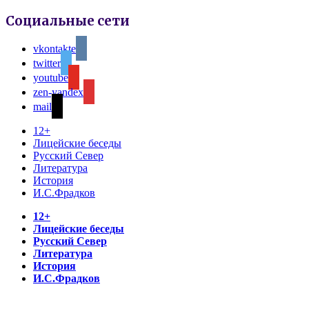
Социальные сети
vkontakte
twitter
youtube
zen-yandex
mail
12+
Лицейские беседы
Русский Север
Литература
История
И.С.Фрадков
12+
Лицейские беседы
Русский Север
Литература
История
И.С.Фрадков