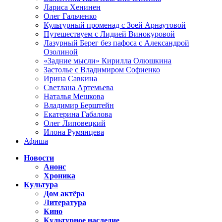
Лариса Хенинен
Олег Гальченко
Культурный променад с Зоей Арнаутовой
Путешествуем с Лидией Винокуровой
Лазурный Берег без пафоса с Александрой
Озолиной
«Задние мысли» Кирилла Олюшкина
Застолье с Владимиром Софиенко
Ирина Савкина
Светлана Артемьева
Наталья Мешкова
Владимир Берштейн
Екатерина Габалова
Олег Липовецкий
Илона Румянцева
Афиша
Новости
Анонс
Хроника
Культура
Дом актёра
Литература
Кино
Культурное наследие