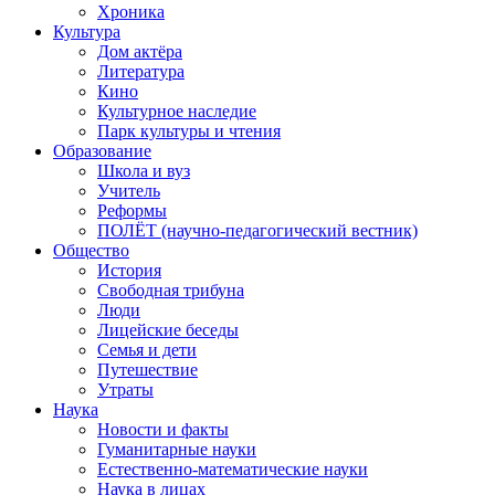
Хроника
Культура
Дом актёра
Литература
Кино
Культурное наследие
Парк культуры и чтения
Образование
Школа и вуз
Учитель
Реформы
ПОЛЁТ (научно-педагогический вестник)
Общество
История
Свободная трибуна
Люди
Лицейские беседы
Семья и дети
Путешествие
Утраты
Наука
Новости и факты
Гуманитарные науки
Естественно-математические науки
Наука в лицах