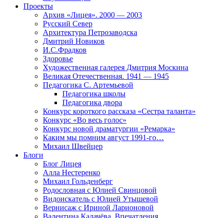
Проекты
Архив «Лицея». 2000 — 2003
Русский Север
Архитектура Петрозаводска
Дмитрий Новиков
И.С.Фрадков
Здоровье
Художественная галерея Дмитрия Москина
Великая Отечественная. 1941 — 1945
Педагогика С. Артемьевой
Педагогика школы
Педагогика двора
Конкурс короткого рассказа «Сестра таланта»
Конкурс «Во весь голос»
Конкурс новой драматургии «Ремарка»
Каким мы помним август 1991-го…
Михаил Швейцер
Блоги
Блог Лицея
Алла Нестеренко
Михаил Гольденберг
Родословная с Юлией Свинцовой
Видоискатель с Юлией Утышевой
Вернисаж с Ириной Ларионовой
Валентина Калачёва. Впечатления