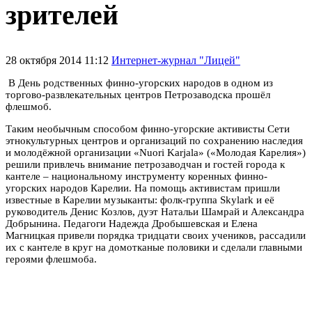
зрителей
28 октября 2014 11:12
Интернет-журнал "Лицей"
В День родственных финно-угорских народов в одном из
торгово-развлекательных центров Петрозаводска прошёл
флешмоб.
Таким необычным способом финно-угорские активисты Сети
этнокультурных центров и организаций по сохранению наследия
и молодёжной организации «Nuori Karjala» («Молодая Карелия»)
решили привлечь внимание петрозаводчан и гостей города к
кантеле – национальному инструменту коренных финно-
угорских народов Карелии. На помощь активистам пришли
известные в Карелии музыканты: фолк-группа Skylark и её
руководитель Денис Козлов, дуэт Натальи Шамрай и Александра
Добрынина. Педагоги Надежда Дробышевская и Елена
Магницкая привели порядка тридцати своих учеников, рассадили
их с кантеле в круг на домотканые половики и сделали главными
героями флешмоба.