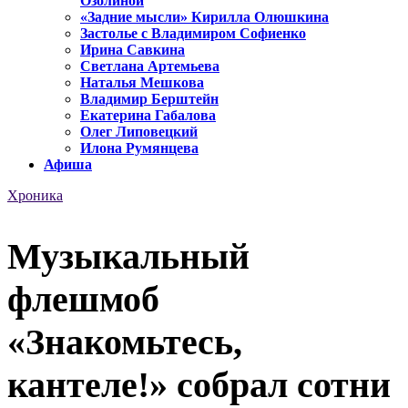
Озолиной
«Задние мысли» Кирилла Олюшкина
Застолье с Владимиром Софиенко
Ирина Савкина
Светлана Артемьева
Наталья Мешкова
Владимир Берштейн
Екатерина Габалова
Олег Липовецкий
Илона Румянцева
Афиша
Хроника
Музыкальный
флешмоб
«Знакомьтесь,
кантеле!» собрал сотни