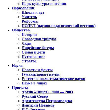
Парк культуры и чтения
Образование
Школа и вуз
Учитель
Реформы
ПОЛЁТ (научно-педагогический вестник)
Общество
История
Свободная трибуна
Люди
Лицейские беседы
Семья и дети
Путешествие
Утраты
Наука
Новости и факты
Гуманитарные науки
Естественно-математические науки
Наука в лицах
Проекты
Архив «Лицея». 2000 — 2003
Русский Север
Архитектура Петрозаводска
Дмитрий Новиков
И.С.Фрадков