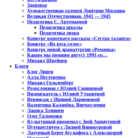
Здоровье
Художественная галерея Дмитрия Москина
Великая Отечественная. 1941 — 1945
Педагогика С. Артемьевой
Педагогика школы
Педагогика двора
Конкурс короткого рассказа «Сестра таланта»
Конкурс «Во весь голос»
Конкурс новой драматургии «Ремарка»
Каким мы помним август 1991-го…
Михаил Швейцер
Блоги
Блог Лицея
Алла Нестеренко
Михаил Гольденберг
Родословная с Юлией Свинцовой
Видоискатель с Юлией Утышевой
Вернисаж с Ириной Ларионовой
Валентина Калачёва. Впечатления
Лариса Хенинен
Олег Гальченко
Культурный променад с Зоей Арнаутовой
Путешествуем с Лидией Винокуровой
Лазурный Берег без пафоса с Александрой