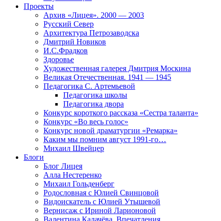
Проекты
Архив «Лицея». 2000 — 2003
Русский Север
Архитектура Петрозаводска
Дмитрий Новиков
И.С.Фрадков
Здоровье
Художественная галерея Дмитрия Москина
Великая Отечественная. 1941 — 1945
Педагогика С. Артемьевой
Педагогика школы
Педагогика двора
Конкурс короткого рассказа «Сестра таланта»
Конкурс «Во весь голос»
Конкурс новой драматургии «Ремарка»
Каким мы помним август 1991-го…
Михаил Швейцер
Блоги
Блог Лицея
Алла Нестеренко
Михаил Гольденберг
Родословная с Юлией Свинцовой
Видоискатель с Юлией Утышевой
Вернисаж с Ириной Ларионовой
Валентина Калачёва. Впечатления