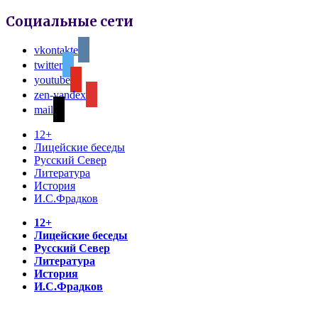
Социальные сети
vkontakte
twitter
youtube
zen-yandex
mail
12+
Лицейские беседы
Русский Север
Литература
История
И.С.Фрадков
12+
Лицейские беседы
Русский Север
Литература
История
И.С.Фрадков