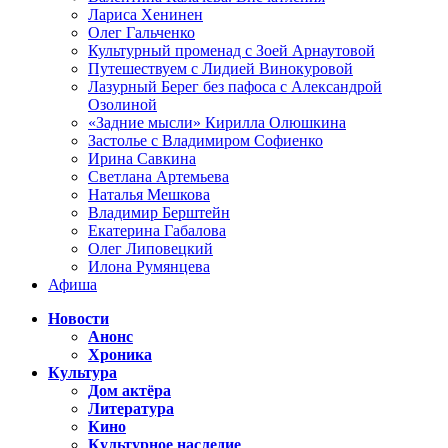
Лариса Хенинен
Олег Гальченко
Культурный променад с Зоей Арнаутовой
Путешествуем с Лидией Винокуровой
Лазурный Берег без пафоса с Александрой
Озолиной
«Задние мысли» Кирилла Олюшкина
Застолье с Владимиром Софиенко
Ирина Савкина
Светлана Артемьева
Наталья Мешкова
Владимир Берштейн
Екатерина Габалова
Олег Липовецкий
Илона Румянцева
Афиша
Новости
Анонс
Хроника
Культура
Дом актёра
Литература
Кино
Культурное наследие