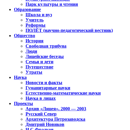
Парк культуры и чтения
Образование
Школа и вуз
Учитель
Реформы
ПОЛЁТ (научно-педагогический вестник)
Общество
История
Свободная трибуна
Люди
Лицейские беседы
Семья и дети
Путешествие
Утраты
Наука
Новости и факты
Гуманитарные науки
Естественно-математические науки
Наука в лицах
Проекты
Архив «Лицея». 2000 — 2003
Русский Север
Архитектура Петрозаводска
Дмитрий Новиков
И.С.Фрадков