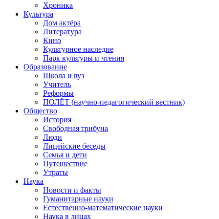
Хроника
Культура
Дом актёра
Литература
Кино
Культурное наследие
Парк культуры и чтения
Образование
Школа и вуз
Учитель
Реформы
ПОЛЁТ (научно-педагогический вестник)
Общество
История
Свободная трибуна
Люди
Лицейские беседы
Семья и дети
Путешествие
Утраты
Наука
Новости и факты
Гуманитарные науки
Естественно-математические науки
Наука в лицах