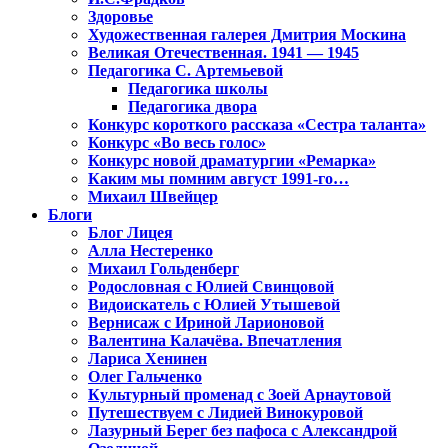
Здоровье
Художественная галерея Дмитрия Москина
Великая Отечественная. 1941 — 1945
Педагогика С. Артемьевой
Педагогика школы
Педагогика двора
Конкурс короткого рассказа «Сестра таланта»
Конкурс «Во весь голос»
Конкурс новой драматургии «Ремарка»
Каким мы помним август 1991-го…
Михаил Швейцер
Блоги
Блог Лицея
Алла Нестеренко
Михаил Гольденберг
Родословная с Юлией Свинцовой
Видоискатель с Юлией Утышевой
Вернисаж с Ириной Ларионовой
Валентина Калачёва. Впечатления
Лариса Хенинен
Олег Гальченко
Культурный променад с Зоей Арнаутовой
Путешествуем с Лидией Винокуровой
Лазурный Берег без пафоса с Александрой