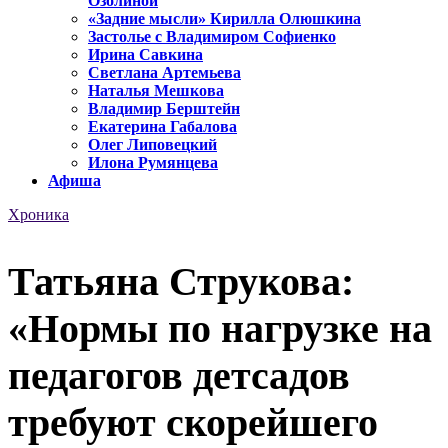
Озолиной
«Задние мысли» Кирилла Олюшкина
Застолье с Владимиром Софиенко
Ирина Савкина
Светлана Артемьева
Наталья Мешкова
Владимир Берштейн
Екатерина Габалова
Олег Липовецкий
Илона Румянцева
Афиша
Хроника
Татьяна Струкова:
«Нормы по нагрузке на
педагогов детсадов
требуют скорейшего