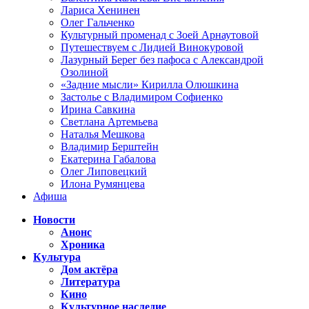
Лариса Хенинен
Олег Гальченко
Культурный променад с Зоей Арнаутовой
Путешествуем с Лидией Винокуровой
Лазурный Берег без пафоса с Александрой
Озолиной
«Задние мысли» Кирилла Олюшкина
Застолье с Владимиром Софиенко
Ирина Савкина
Светлана Артемьева
Наталья Мешкова
Владимир Берштейн
Екатерина Габалова
Олег Липовецкий
Илона Румянцева
Афиша
Новости
Анонс
Хроника
Культура
Дом актёра
Литература
Кино
Культурное наследие