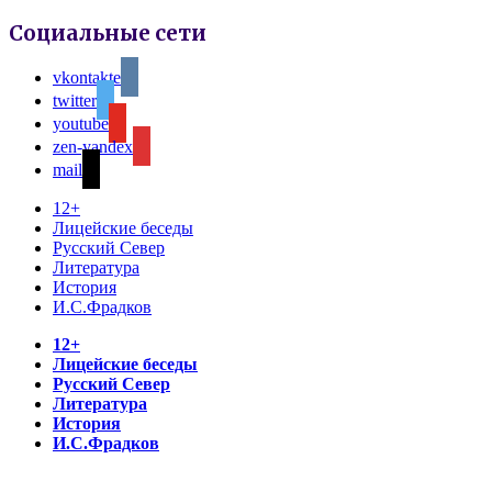
Социальные сети
vkontakte
twitter
youtube
zen-yandex
mail
12+
Лицейские беседы
Русский Север
Литература
История
И.С.Фрадков
12+
Лицейские беседы
Русский Север
Литература
История
И.С.Фрадков