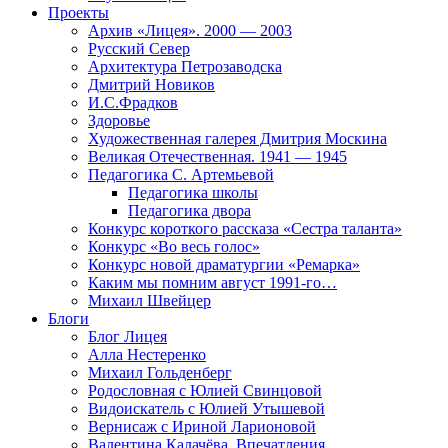
Проекты
Архив «Лицея». 2000 — 2003
Русский Север
Архитектура Петрозаводска
Дмитрий Новиков
И.С.Фрадков
Здоровье
Художественная галерея Дмитрия Москина
Великая Отечественная. 1941 — 1945
Педагогика С. Артемьевой
Педагогика школы
Педагогика двора
Конкурс короткого рассказа «Сестра таланта»
Конкурс «Во весь голос»
Конкурс новой драматургии «Ремарка»
Каким мы помним август 1991-го…
Михаил Швейцер
Блоги
Блог Лицея
Алла Нестеренко
Михаил Гольденберг
Родословная с Юлией Свинцовой
Видоискатель с Юлией Утышевой
Вернисаж с Ириной Ларионовой
Валентина Калачёва. Впечатления