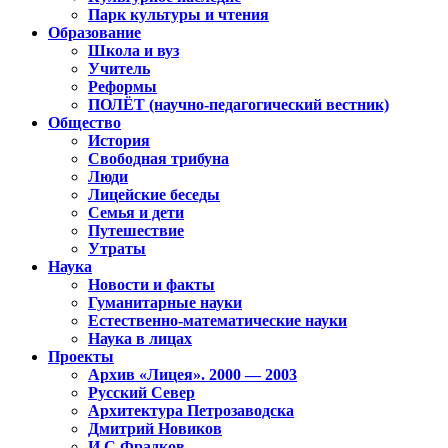
Парк культуры и чтения
Образование
Школа и вуз
Учитель
Реформы
ПОЛЁТ (научно-педагогический вестник)
Общество
История
Свободная трибуна
Люди
Лицейские беседы
Семья и дети
Путешествие
Утраты
Наука
Новости и факты
Гуманитарные науки
Естественно-математические науки
Наука в лицах
Проекты
Архив «Лицея». 2000 — 2003
Русский Север
Архитектура Петрозаводска
Дмитрий Новиков
И.С.Фрадков