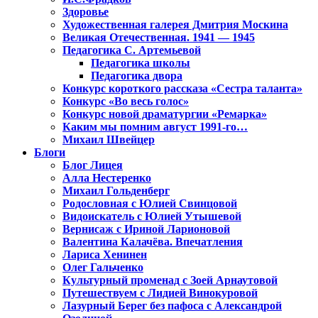
Здоровье
Художественная галерея Дмитрия Москина
Великая Отечественная. 1941 — 1945
Педагогика С. Артемьевой
Педагогика школы
Педагогика двора
Конкурс короткого рассказа «Сестра таланта»
Конкурс «Во весь голос»
Конкурс новой драматургии «Ремарка»
Каким мы помним август 1991-го…
Михаил Швейцер
Блоги
Блог Лицея
Алла Нестеренко
Михаил Гольденберг
Родословная с Юлией Свинцовой
Видоискатель с Юлией Утышевой
Вернисаж с Ириной Ларионовой
Валентина Калачёва. Впечатления
Лариса Хенинен
Олег Гальченко
Культурный променад с Зоей Арнаутовой
Путешествуем с Лидией Винокуровой
Лазурный Берег без пафоса с Александрой