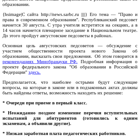
образовании.
{hsimage|С сайта http://news.sarbc.ru ||||} Его тема — "Право и
права в современном образовании". Республиканский педсовет
начнется 30 августа. С утра учителя встретятся на секциях, а в
14 часов начнется пленарное заседание в Национальном театре.
До этого пройдут августовские педсоветы в районах.
Основная цель августовских педсоветов — обсуждение с
участием общественности проекта нового Закона об
образовании, высказать свои предложения. Об этом говорится в
рекомендациях Минобранауки РФ.
Подробная информация о
проекте федерального закона "Об образовании в Российской
Федерации"
здесь.
Предполагается, что наиболее острыми будут следующие
вопросы, на которые в законе или в подзаконных актах должны
быть найдены ответы, возможность находить их решение:
* Очереди при приеме в первый класс.
* Неожиданно позднее изменение перечня вступительных
испытаний для абитуриентов (готовились к одним
экзаменам, а объявили другие).
* Низкая заработная плата педагогических работников.