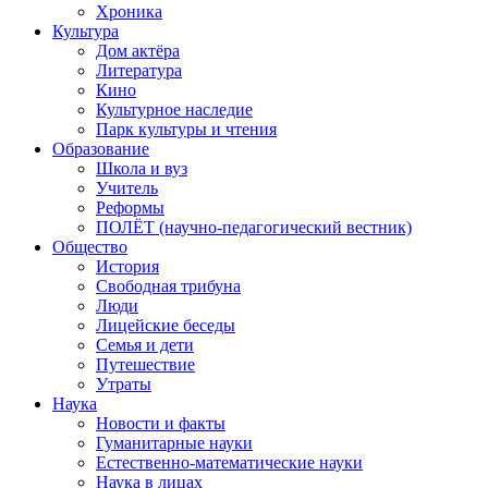
Хроника
Культура
Дом актёра
Литература
Кино
Культурное наследие
Парк культуры и чтения
Образование
Школа и вуз
Учитель
Реформы
ПОЛЁТ (научно-педагогический вестник)
Общество
История
Свободная трибуна
Люди
Лицейские беседы
Семья и дети
Путешествие
Утраты
Наука
Новости и факты
Гуманитарные науки
Естественно-математические науки
Наука в лицах