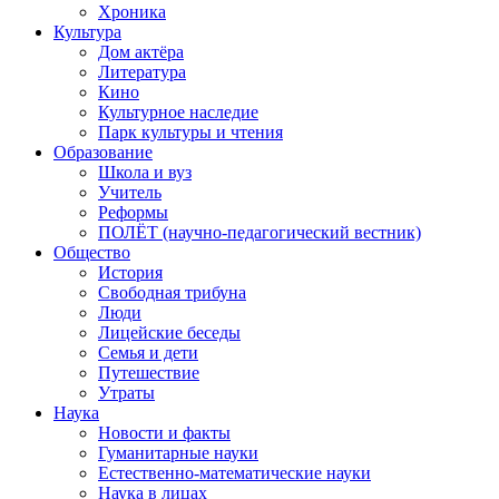
Хроника
Культура
Дом актёра
Литература
Кино
Культурное наследие
Парк культуры и чтения
Образование
Школа и вуз
Учитель
Реформы
ПОЛЁТ (научно-педагогический вестник)
Общество
История
Свободная трибуна
Люди
Лицейские беседы
Семья и дети
Путешествие
Утраты
Наука
Новости и факты
Гуманитарные науки
Естественно-математические науки
Наука в лицах