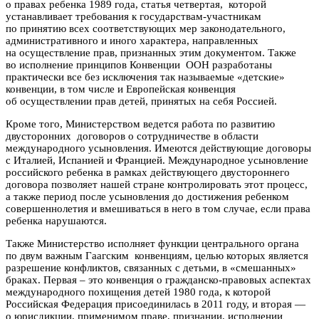
о правах ребенка 1989 года, статья четвертая, которой
устанавливает требования к государствам-участникам
по принятию всех соответствующих мер законодательного,
административного и иного характера, направленных
на осуществление прав, признанных этим документом. Также
во исполнение принципов Конвенции ООН разработаны
практически все без исключения так называемые «детские»
конвенции, в том числе и Европейская конвенция
об осуществлении прав детей, принятых на себя Россией.
Кроме того, Министерством ведется работа по развитию
двусторонних договоров о сотрудничестве в области
международного усыновления. Имеются действующие договоры
с Италией, Испанией и Францией. Международное усыновление
российского ребенка в рамках действующего двустороннего
договора позволяет нашей стране контролировать этот процесс,
а также период после усыновления до достижения ребенком
совершеннолетия и вмешиваться в него в том случае, если права
ребенка нарушаются.
Также Министерство исполняет функции центрального органа
по двум важным Гаагским конвенциям, целью которых является
разрешение конфликтов, связанных с детьми, в «смешанных»
браках. Первая – это конвенция о гражданско-правовых аспектах
международного похищения детей 1980 года, к которой
Российская Федерация присоединилась в 2011 году, и вторая —
о юрисдикции, применимом праве, признании, исполнении