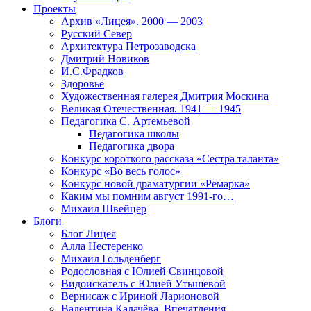
Проекты
Архив «Лицея». 2000 — 2003
Русский Север
Архитектура Петрозаводска
Дмитрий Новиков
И.С.Фрадков
Здоровье
Художественная галерея Дмитрия Москина
Великая Отечественная. 1941 — 1945
Педагогика С. Артемьевой
Педагогика школы
Педагогика двора
Конкурс короткого рассказа «Сестра таланта»
Конкурс «Во весь голос»
Конкурс новой драматургии «Ремарка»
Каким мы помним август 1991-го…
Михаил Швейцер
Блоги
Блог Лицея
Алла Нестеренко
Михаил Гольденберг
Родословная с Юлией Свинцовой
Видоискатель с Юлией Утышевой
Вернисаж с Ириной Ларионовой
Валентина Калачёва. Впечатления