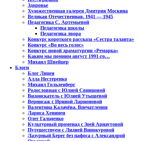
Здоровье
Художественная галерея Дмитрия Москина
Великая Отечественная. 1941 — 1945
Педагогика С. Артемьевой
Педагогика школы
Педагогика двора
Конкурс короткого рассказа «Сестра таланта»
Конкурс «Во весь голос»
Конкурс новой драматургии «Ремарка»
Каким мы помним август 1991-го…
Михаил Швейцер
Блоги
Блог Лицея
Алла Нестеренко
Михаил Гольденберг
Родословная с Юлией Свинцовой
Видоискатель с Юлией Утышевой
Вернисаж с Ириной Ларионовой
Валентина Калачёва. Впечатления
Лариса Хенинен
Олег Гальченко
Культурный променад с Зоей Арнаутовой
Путешествуем с Лидией Винокуровой
Лазурный Берег без пафоса с Александрой