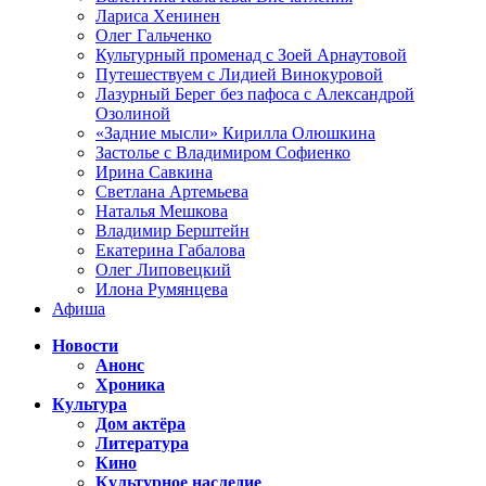
Лариса Хенинен
Олег Гальченко
Культурный променад с Зоей Арнаутовой
Путешествуем с Лидией Винокуровой
Лазурный Берег без пафоса с Александрой
Озолиной
«Задние мысли» Кирилла Олюшкина
Застолье с Владимиром Софиенко
Ирина Савкина
Светлана Артемьева
Наталья Мешкова
Владимир Берштейн
Екатерина Габалова
Олег Липовецкий
Илона Румянцева
Афиша
Новости
Анонс
Хроника
Культура
Дом актёра
Литература
Кино
Культурное наследие