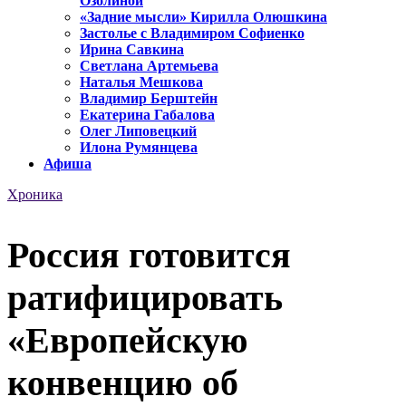
Озолиной
«Задние мысли» Кирилла Олюшкина
Застолье с Владимиром Софиенко
Ирина Савкина
Светлана Артемьева
Наталья Мешкова
Владимир Берштейн
Екатерина Габалова
Олег Липовецкий
Илона Румянцева
Афиша
Хроника
Россия готовится
ратифицировать
«Европейскую
конвенцию об