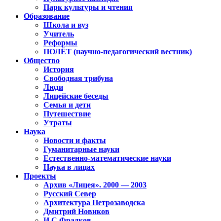
Парк культуры и чтения
Образование
Школа и вуз
Учитель
Реформы
ПОЛЁТ (научно-педагогический вестник)
Общество
История
Свободная трибуна
Люди
Лицейские беседы
Семья и дети
Путешествие
Утраты
Наука
Новости и факты
Гуманитарные науки
Естественно-математические науки
Наука в лицах
Проекты
Архив «Лицея». 2000 — 2003
Русский Север
Архитектура Петрозаводска
Дмитрий Новиков
И.С.Фрадков