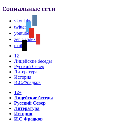
Социальные сети
vkontakte
twitter
youtube
zen-yandex
mail
12+
Лицейские беседы
Русский Север
Литература
История
И.С.Фрадков
12+
Лицейские беседы
Русский Север
Литература
История
И.С.Фрадков