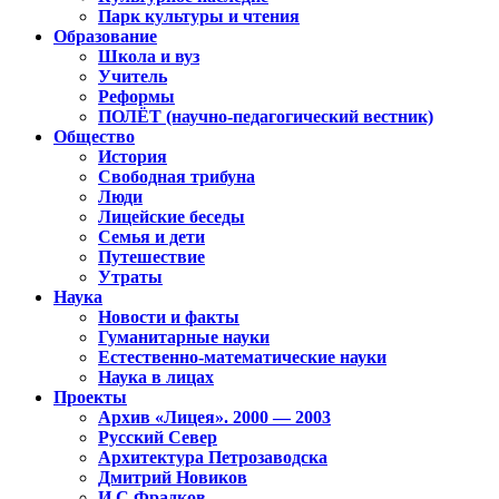
Парк культуры и чтения
Образование
Школа и вуз
Учитель
Реформы
ПОЛЁТ (научно-педагогический вестник)
Общество
История
Свободная трибуна
Люди
Лицейские беседы
Семья и дети
Путешествие
Утраты
Наука
Новости и факты
Гуманитарные науки
Естественно-математические науки
Наука в лицах
Проекты
Архив «Лицея». 2000 — 2003
Русский Север
Архитектура Петрозаводска
Дмитрий Новиков
И.С.Фрадков