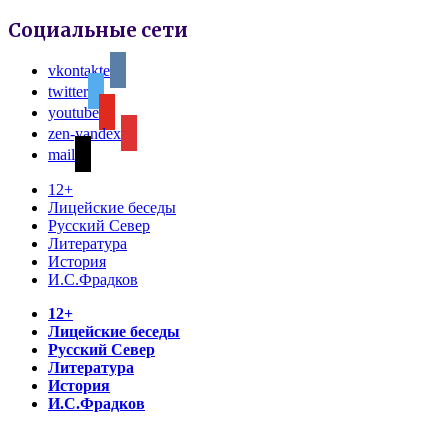
Социальные сети
vkontakte
twitter
youtube
zen-yandex
mail
12+
Лицейские беседы
Русский Север
Литература
История
И.С.Фрадков
12+
Лицейские беседы
Русский Север
Литература
История
И.С.Фрадков