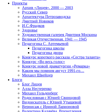
Проекты
Архив «Лицея». 2000 — 2003
Русский Север
Архитектура Петрозаводска
Дмитрий Новиков
И.С.Фрадков
Здоровье
Художественная галерея Дмитрия Москина
Великая Отечественная. 1941 — 1945
Педагогика С. Артемьевой
Педагогика школы
Педагогика двора
Конкурс короткого рассказа «Сестра таланта»
Конкурс «Во весь голос»
Конкурс новой драматургии «Ремарка»
Каким мы помним август 1991-го…
Михаил Швейцер
Блоги
Блог Лицея
Алла Нестеренко
Михаил Гольденберг
Родословная с Юлией Свинцовой
Видоискатель с Юлией Утышевой
Вернисаж с Ириной Ларионовой
Валентина Калачёва. Впечатления