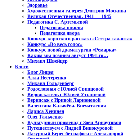
Здоровье
Художественная галерея Дмитрия Москина
Великая Отечественная. 1941 — 1945
Педагогика С. Артемьевой
Педагогика школы
Педагогика двора
Конкурс короткого рассказа «Сестра таланта»
Конкурс «Во весь голос»
Конкурс новой драматургии «Ремарка»
Каким мы помним август 1991-го…
Михаил Швейцер
Блоги
Блог Лицея
Алла Нестеренко
Михаил Гольденберг
Родословная с Юлией Свинцовой
Видоискатель с Юлией Утышевой
Вернисаж с Ириной Ларионовой
Валентина Калачёва. Впечатления
Лариса Хенинен
Олег Гальченко
Культурный променад с Зоей Арнаутовой
Путешествуем с Лидией Винокуровой
Лазурный Берег без пафоса с Александрой