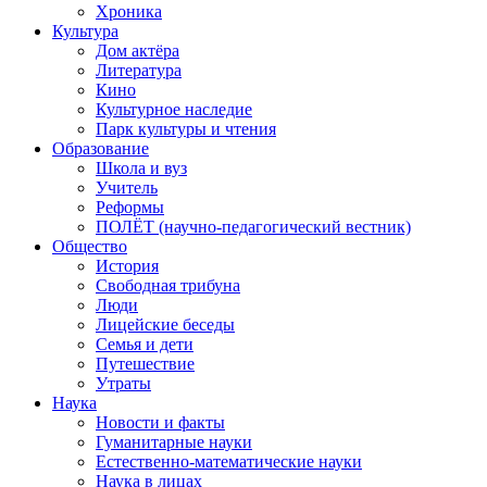
Хроника
Культура
Дом актёра
Литература
Кино
Культурное наследие
Парк культуры и чтения
Образование
Школа и вуз
Учитель
Реформы
ПОЛЁТ (научно-педагогический вестник)
Общество
История
Свободная трибуна
Люди
Лицейские беседы
Семья и дети
Путешествие
Утраты
Наука
Новости и факты
Гуманитарные науки
Естественно-математические науки
Наука в лицах