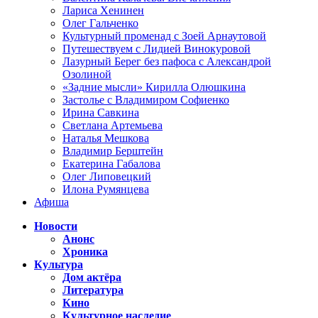
Лариса Хенинен
Олег Гальченко
Культурный променад с Зоей Арнаутовой
Путешествуем с Лидией Винокуровой
Лазурный Берег без пафоса с Александрой
Озолиной
«Задние мысли» Кирилла Олюшкина
Застолье с Владимиром Софиенко
Ирина Савкина
Светлана Артемьева
Наталья Мешкова
Владимир Берштейн
Екатерина Габалова
Олег Липовецкий
Илона Румянцева
Афиша
Новости
Анонс
Хроника
Культура
Дом актёра
Литература
Кино
Культурное наследие