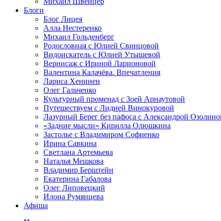
Михаил Швейцер
Блоги
Блог Лицея
Алла Нестеренко
Михаил Гольденберг
Родословная с Юлией Свинцовой
Видоискатель с Юлией Утышевой
Вернисаж с Ириной Ларионовой
Валентина Калачёва. Впечатления
Лариса Хенинен
Олег Гальченко
Культурный променад с Зоей Арнаутовой
Путешествуем с Лидией Винокуровой
Лазурный Берег без пафоса с Александрой Озолино
«Задние мысли» Кирилла Олюшкина
Застолье с Владимиром Софиенко
Ирина Савкина
Светлана Артемьева
Наталья Мешкова
Владимир Берштейн
Екатерина Габалова
Олег Липовецкий
Илона Румянцева
Афиша