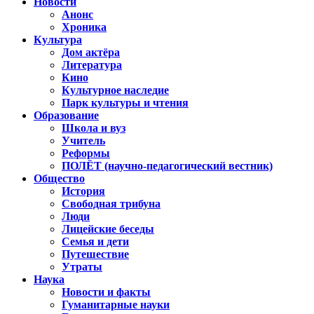
Новости
Анонс
Хроника
Культура
Дом актёра
Литература
Кино
Культурное наследие
Парк культуры и чтения
Образование
Школа и вуз
Учитель
Реформы
ПОЛЁТ (научно-педагогический вестник)
Общество
История
Свободная трибуна
Люди
Лицейские беседы
Семья и дети
Путешествие
Утраты
Наука
Новости и факты
Гуманитарные науки