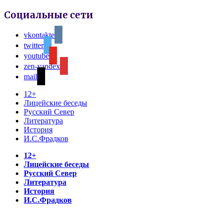
Социальные сети
vkontakte
twitter
youtube
zen-yandex
mail
12+
Лицейские беседы
Русский Север
Литература
История
И.С.Фрадков
12+
Лицейские беседы
Русский Север
Литература
История
И.С.Фрадков