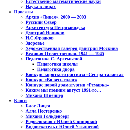
Естественно-математические науки
Наука в лицах
Проекты
Архив «Лицея». 2000 — 2003
Русский Север
Архитектура Петрозаводска
Дмитрий Новиков
И.С.Фрадков
Здоровье
Художественная галерея Дмитрия Москина
Великая Отечественная. 1941 — 1945
Педагогика С. Артемьевой
Педагогика школы
Педагогика двора
Конкурс короткого рассказа «Сестра таланта»
Конкурс «Во весь голос»
Конкурс новой драматургии «Ремарка»
Каким мы помним август 1991-го…
Михаил Швейцер
Блоги
Блог Лицея
Алла Нестеренко
Михаил Гольденберг
Родословная с Юлией Свинцовой
Видоискатель с Юлией Утышевой