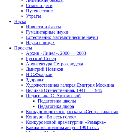
Лицейские беседы
Семья и дети
Путешествие
Утраты
Наука
Новости и факты
Гуманитарные науки
Естественно-математические науки
Наука в лицах
Проекты
Архив «Лицея». 2000 — 2003
Русский Север
Архитектура Петрозаводска
Дмитрий Новиков
И.С.Фрадков
Здоровье
Художественная галерея Дмитрия Москина
Великая Отечественная. 1941 — 1945
Педагогика С. Артемьевой
Педагогика школы
Педагогика двора
Конкурс короткого рассказа «Сестра таланта»
Конкурс «Во весь голос»
Конкурс новой драматургии «Ремарка»
Каким мы помним август 1991-го…