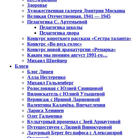
Здоровье
Художественная галерея Дмитрия Москина
Великая Отечественная. 1941 — 1945
Педагогика С. Артемьевой
Педагогика школы
Педагогика двора
Конкурс короткого рассказа «Сестра таланта»
Конкурс «Во весь голос»
Конкурс новой драматургии «Ремарка»
Каким мы помним август 1991-го…
Михаил Швейцер
Блоги
Блог Лицея
Алла Нестеренко
Михаил Гольденберг
Родословная с Юлией Свинцовой
Видоискатель с Юлией Утышевой
Вернисаж с Ириной Ларионовой
Валентина Калачёва. Впечатления
Лариса Хенинен
Олег Гальченко
Культурный променад с Зоей Арнаутовой
Путешествуем с Лидией Винокуровой
Лазурный Берег без пафоса с Александрой