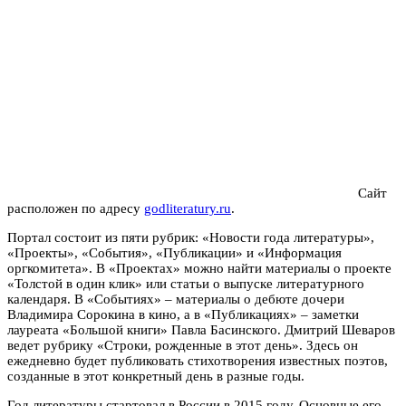
Сайт
расположен по адресу
godliteratury.ru
.
Портал состоит из пяти рубрик: «Новости года литературы»,
«Проекты», «События», «Публикации» и «Информация
оргкомитета». В «Проектах» можно найти материалы о проекте
«Толстой в один клик» или статьи о выпуске литературного
календаря. В «Событиях» – материалы о дебюте дочери
Владимира Сорокина в кино, а в «Публикациях» – заметки
лауреата «Большой книги» Павла Басинского. Дмитрий Шеваров
ведет рубрику «Строки, рожденные в этот день». Здесь он
ежедневно будет публиковать стихотворения известных поэтов,
созданные в этот конкретный день в разные годы.
Год литературы стартовал в России в 2015 году. Основные его