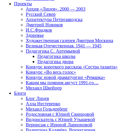
Проекты
Архив «Лицея». 2000 — 2003
Русский Север
Архитектура Петрозаводска
Дмитрий Новиков
И.С.Фрадков
Здоровье
Художественная галерея Дмитрия Москина
Великая Отечественная. 1941 — 1945
Педагогика С. Артемьевой
Педагогика школы
Педагогика двора
Конкурс короткого рассказа «Сестра таланта»
Конкурс «Во весь голос»
Конкурс новой драматургии «Ремарка»
Каким мы помним август 1991-го…
Михаил Швейцер
Блоги
Блог Лицея
Алла Нестеренко
Михаил Гольденберг
Родословная с Юлией Свинцовой
Видоискатель с Юлией Утышевой
Вернисаж с Ириной Ларионовой
Валентина Калачёва. Впечатления