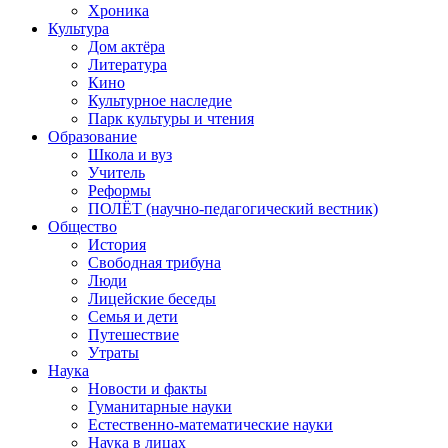
Хроника
Культура
Дом актёра
Литература
Кино
Культурное наследие
Парк культуры и чтения
Образование
Школа и вуз
Учитель
Реформы
ПОЛЁТ (научно-педагогический вестник)
Общество
История
Свободная трибуна
Люди
Лицейские беседы
Семья и дети
Путешествие
Утраты
Наука
Новости и факты
Гуманитарные науки
Естественно-математические науки
Наука в лицах