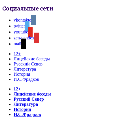
Социальные сети
vkontakte
twitter
youtube
zen-yandex
mail
12+
Лицейские беседы
Русский Север
Литература
История
И.С.Фрадков
12+
Лицейские беседы
Русский Север
Литература
История
И.С.Фрадков