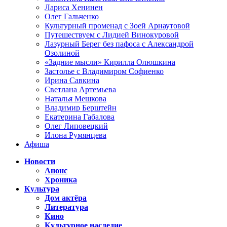
Лариса Хенинен
Олег Гальченко
Культурный променад с Зоей Арнаутовой
Путешествуем с Лидией Винокуровой
Лазурный Берег без пафоса с Александрой
Озолиной
«Задние мысли» Кирилла Олюшкина
Застолье с Владимиром Софиенко
Ирина Савкина
Светлана Артемьева
Наталья Мешкова
Владимир Берштейн
Екатерина Габалова
Олег Липовецкий
Илона Румянцева
Афиша
Новости
Анонс
Хроника
Культура
Дом актёра
Литература
Кино
Культурное наследие