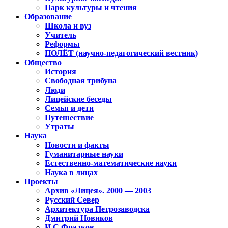
Парк культуры и чтения
Образование
Школа и вуз
Учитель
Реформы
ПОЛЁТ (научно-педагогический вестник)
Общество
История
Свободная трибуна
Люди
Лицейские беседы
Семья и дети
Путешествие
Утраты
Наука
Новости и факты
Гуманитарные науки
Естественно-математические науки
Наука в лицах
Проекты
Архив «Лицея». 2000 — 2003
Русский Север
Архитектура Петрозаводска
Дмитрий Новиков
И.С.Фрадков