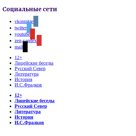
Социальные сети
vkontakte
twitter
youtube
zen-yandex
mail
12+
Лицейские беседы
Русский Север
Литература
История
И.С.Фрадков
12+
Лицейские беседы
Русский Север
Литература
История
И.С.Фрадков