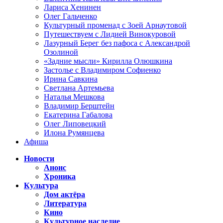
Лариса Хенинен
Олег Гальченко
Культурный променад с Зоей Арнаутовой
Путешествуем с Лидией Винокуровой
Лазурный Берег без пафоса с Александрой
Озолиной
«Задние мысли» Кирилла Олюшкина
Застолье с Владимиром Софиенко
Ирина Савкина
Светлана Артемьева
Наталья Мешкова
Владимир Берштейн
Екатерина Габалова
Олег Липовецкий
Илона Румянцева
Афиша
Новости
Анонс
Хроника
Культура
Дом актёра
Литература
Кино
Культурное наследие