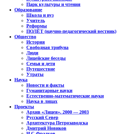
Парк культуры и чтения
Образование
Школа и вуз
Учитель
Реформы
ПОЛЁТ (научно-педагогический вестник)
Общество
История
Свободная трибуна
Люди
Лицейские беседы
Семья и дети
Путешествие
Утраты
Наука
Новости и факты
Гуманитарные науки
Естественно-математические науки
Наука в лицах
Проекты
Архив «Лицея». 2000 — 2003
Русский Север
Архитектура Петрозаводска
Дмитрий Новиков
И.С.Фрадков