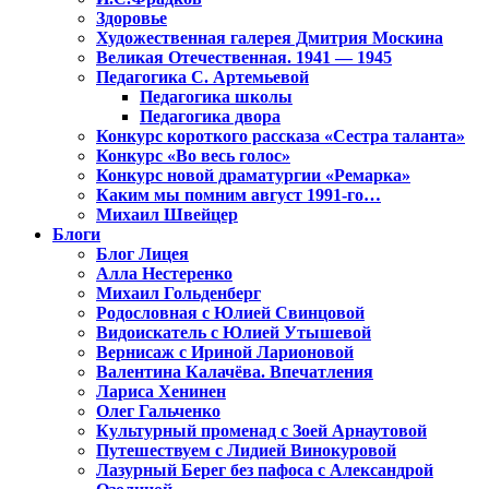
Здоровье
Художественная галерея Дмитрия Москина
Великая Отечественная. 1941 — 1945
Педагогика С. Артемьевой
Педагогика школы
Педагогика двора
Конкурс короткого рассказа «Сестра таланта»
Конкурс «Во весь голос»
Конкурс новой драматургии «Ремарка»
Каким мы помним август 1991-го…
Михаил Швейцер
Блоги
Блог Лицея
Алла Нестеренко
Михаил Гольденберг
Родословная с Юлией Свинцовой
Видоискатель с Юлией Утышевой
Вернисаж с Ириной Ларионовой
Валентина Калачёва. Впечатления
Лариса Хенинен
Олег Гальченко
Культурный променад с Зоей Арнаутовой
Путешествуем с Лидией Винокуровой
Лазурный Берег без пафоса с Александрой