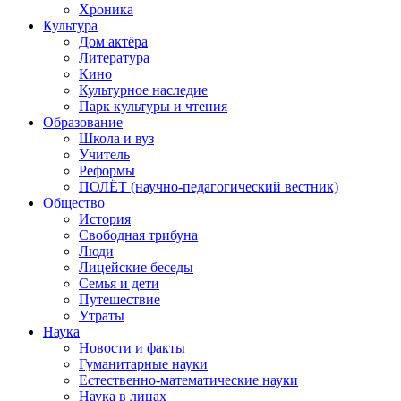
Хроника
Культура
Дом актёра
Литература
Кино
Культурное наследие
Парк культуры и чтения
Образование
Школа и вуз
Учитель
Реформы
ПОЛЁТ (научно-педагогический вестник)
Общество
История
Свободная трибуна
Люди
Лицейские беседы
Семья и дети
Путешествие
Утраты
Наука
Новости и факты
Гуманитарные науки
Естественно-математические науки
Наука в лицах