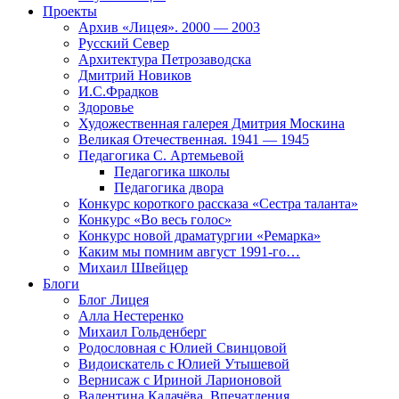
Проекты
Архив «Лицея». 2000 — 2003
Русский Север
Архитектура Петрозаводска
Дмитрий Новиков
И.С.Фрадков
Здоровье
Художественная галерея Дмитрия Москина
Великая Отечественная. 1941 — 1945
Педагогика С. Артемьевой
Педагогика школы
Педагогика двора
Конкурс короткого рассказа «Сестра таланта»
Конкурс «Во весь голос»
Конкурс новой драматургии «Ремарка»
Каким мы помним август 1991-го…
Михаил Швейцер
Блоги
Блог Лицея
Алла Нестеренко
Михаил Гольденберг
Родословная с Юлией Свинцовой
Видоискатель с Юлией Утышевой
Вернисаж с Ириной Ларионовой
Валентина Калачёва. Впечатления