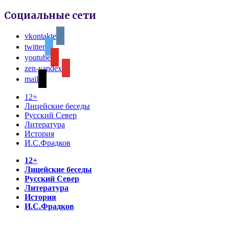
Социальные сети
vkontakte
twitter
youtube
zen-yandex
mail
12+
Лицейские беседы
Русский Север
Литература
История
И.С.Фрадков
12+
Лицейские беседы
Русский Север
Литература
История
И.С.Фрадков