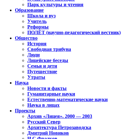
Парк культуры и чтения
Образование
Школа и вуз
Учитель
Реформы
ПОЛЁТ (научно-педагогический вестник)
Общество
История
Свободная трибуна
Люди
Лицейские беседы
Семья и дети
Путешествие
Утраты
Наука
Новости и факты
Гуманитарные науки
Естественно-математические науки
Наука в лицах
Проекты
Архив «Лицея». 2000 — 2003
Русский Север
Архитектура Петрозаводска
Дмитрий Новиков
И.С.Фрадков