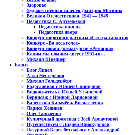
Здоровье
Художественная галерея Дмитрия Москина
Великая Отечественная. 1941 — 1945
Педагогика С. Артемьевой
Педагогика школы
Педагогика двора
Конкурс короткого рассказа «Сестра таланта»
Конкурс «Во весь голос»
Конкурс новой драматургии «Ремарка»
Каким мы помним август 1991-го…
Михаил Швейцер
Блоги
Блог Лицея
Алла Нестеренко
Михаил Гольденберг
Родословная с Юлией Свинцовой
Видоискатель с Юлией Утышевой
Вернисаж с Ириной Ларионовой
Валентина Калачёва. Впечатления
Лариса Хенинен
Олег Гальченко
Культурный променад с Зоей Арнаутовой
Путешествуем с Лидией Винокуровой
Лазурный Берег без пафоса с Александрой