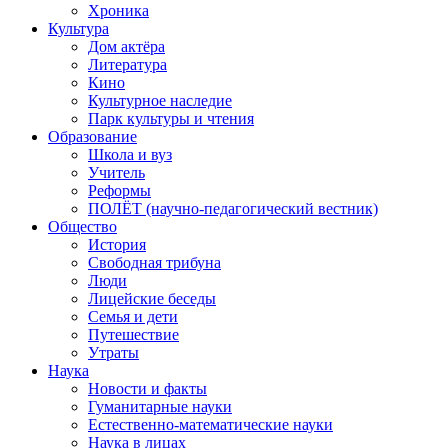
Хроника
Культура
Дом актёра
Литература
Кино
Культурное наследие
Парк культуры и чтения
Образование
Школа и вуз
Учитель
Реформы
ПОЛЁТ (научно-педагогический вестник)
Общество
История
Свободная трибуна
Люди
Лицейские беседы
Семья и дети
Путешествие
Утраты
Наука
Новости и факты
Гуманитарные науки
Естественно-математические науки
Наука в лицах