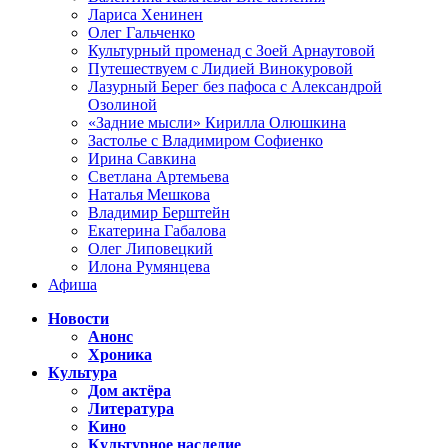
Лариса Хенинен
Олег Гальченко
Культурный променад с Зоей Арнаутовой
Путешествуем с Лидией Винокуровой
Лазурный Берег без пафоса с Александрой
Озолиной
«Задние мысли» Кирилла Олюшкина
Застолье с Владимиром Софиенко
Ирина Савкина
Светлана Артемьева
Наталья Мешкова
Владимир Берштейн
Екатерина Габалова
Олег Липовецкий
Илона Румянцева
Афиша
Новости
Анонс
Хроника
Культура
Дом актёра
Литература
Кино
Культурное наследие