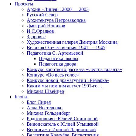
Проекты
Архив «Лицея». 2000 — 2003
Русский Север
Архитектура Петрозаводска
Дмитрий Новиков
И.С.Фрадков
Здоровье
Художественная галерея Дмитрия Москина
Великая Отечественная. 1941 — 1945
Педагогика С. Артемьевой
Педагогика школы
Педагогика двора
Конкурс короткого рассказа «Сестра таланта»
Конкурс «Во весь голос»
Конкурс новой драматургии «Ремарка»
Каким мы помним август 1991-го…
Михаил Швейцер
Блоги
Блог Лицея
Алла Нестеренко
Михаил Гольденберг
Родословная с Юлией Свинцовой
Видоискатель с Юлией Утышевой
Вернисаж с Ириной Ларионовой
Валентина Калачёва. Впечатления