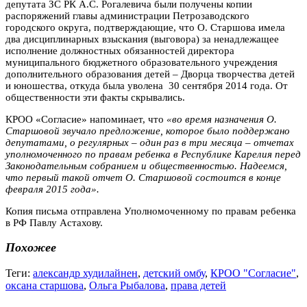
депутата ЗС РК А.С. Рогалевича были получены копии
распоряжений главы администрации Петрозаводского
городского округа, подтверждающие, что О. Старшова имела
два дисциплинарных взыскания (выговора) за ненадлежащее
исполнение должностных обязанностей директора
муниципального бюджетного образовательного учреждения
дополнительного образования детей – Дворца творчества детей
и юношества, откуда была уволена 30 сентября 2014 года. От
общественности эти факты скрывались.
КРОО «Согласие» напоминает, что
«во время назначения О.
Старшовой звучало предложение, которое было поддержано
депутатами, о регулярных – один раз в три месяца – отчетах
уполномоченного по правам ребенка в Республике Карелия перед
Законодательным собранием и общественностью. Надеемся,
что первый такой отчет О. Старшовой состоится в конце
февраля 2015 года».
Копия письма отправлена Уполномоченному по правам ребенка
в РФ Павлу Астахову.
Похожее
Теги:
александр худилайнен
,
детский омбу
,
КРОО "Согласие"
,
оксана старшова
,
Ольга Рыбалова
,
права детей