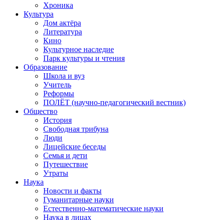
Хроника
Культура
Дом актёра
Литература
Кино
Культурное наследие
Парк культуры и чтения
Образование
Школа и вуз
Учитель
Реформы
ПОЛЁТ (научно-педагогический вестник)
Общество
История
Свободная трибуна
Люди
Лицейские беседы
Семья и дети
Путешествие
Утраты
Наука
Новости и факты
Гуманитарные науки
Естественно-математические науки
Наука в лицах