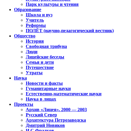
Парк культуры и чтения
Образование
Школа и вуз
Учитель
Реформы
ПОЛЁТ (научно-педагогический вестник)
Общество
История
Свободная трибуна
Люди
Лицейские беседы
Семья и дети
Путешествие
Утраты
Наука
Новости и факты
Гуманитарные науки
Естественно-математические науки
Наука в лицах
Проекты
Архив «Лицея». 2000 — 2003
Русский Север
Архитектура Петрозаводска
Дмитрий Новиков
И.С.Фрадков