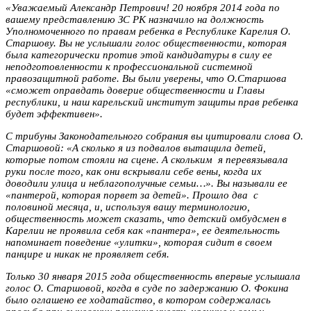
«Уважаемый Александр Петрович! 20 ноября 2014 года по
вашему представлению ЗС РК назначило на должность
Уполномоченного по правам ребенка в Республике Карелия О.
Старшову. Вы не услышали голос общественности, которая
была категорически против этой кандидатуры в силу ее
неподготовленности к профессиональной системной
правозащитной работе. Вы были уверены, что О.Старшова
«сможет оправдать доверие общественности и Главы
республики, и наш карельский институт защиты прав ребенка
будет эффективен».
С трибуны Законодательного собрания вы цитировали слова О.
Старшовой: «А сколько я из подвалов вытащила детей,
которые потом стояли на сцене. А скольким я перевязывала
руки после того, как они вскрывали себе вены, когда их
доводили улица и неблагополучные семьи…». Вы называли ее
«пантерой, которая порвет за детей». Прошло два с
половиной месяца, и, используя вашу терминологию,
общественность может сказать, что детский омбудсмен в
Карелии не проявила себя как «пантера», ее деятельность
напоминает поведение «улитки», которая сидит в своем
панцире и никак не проявляет себя.
Только 30 января 2015 года общественность впервые услышала
голос О. Старшовой, когда в суде по задержанию О. Фокина
было оглашено ее ходатайство, в котором содержалась