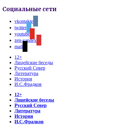
Социальные сети
vkontakte
twitter
youtube
zen-yandex
mail
12+
Лицейские беседы
Русский Север
Литература
История
И.С.Фрадков
12+
Лицейские беседы
Русский Север
Литература
История
И.С.Фрадков