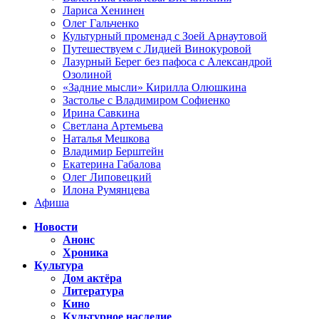
Лариса Хенинен
Олег Гальченко
Культурный променад с Зоей Арнаутовой
Путешествуем с Лидией Винокуровой
Лазурный Берег без пафоса с Александрой
Озолиной
«Задние мысли» Кирилла Олюшкина
Застолье с Владимиром Софиенко
Ирина Савкина
Светлана Артемьева
Наталья Мешкова
Владимир Берштейн
Екатерина Габалова
Олег Липовецкий
Илона Румянцева
Афиша
Новости
Анонс
Хроника
Культура
Дом актёра
Литература
Кино
Культурное наследие