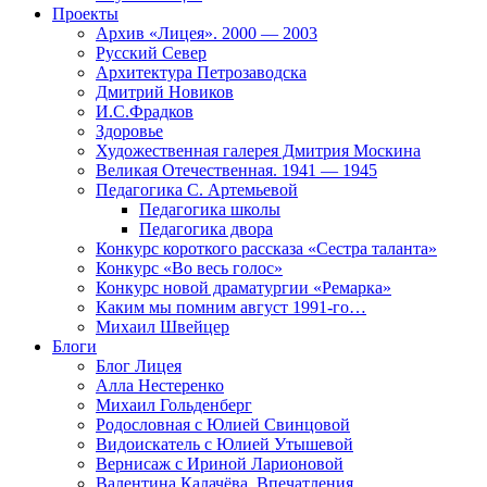
Проекты
Архив «Лицея». 2000 — 2003
Русский Север
Архитектура Петрозаводска
Дмитрий Новиков
И.С.Фрадков
Здоровье
Художественная галерея Дмитрия Москина
Великая Отечественная. 1941 — 1945
Педагогика С. Артемьевой
Педагогика школы
Педагогика двора
Конкурс короткого рассказа «Сестра таланта»
Конкурс «Во весь голос»
Конкурс новой драматургии «Ремарка»
Каким мы помним август 1991-го…
Михаил Швейцер
Блоги
Блог Лицея
Алла Нестеренко
Михаил Гольденберг
Родословная с Юлией Свинцовой
Видоискатель с Юлией Утышевой
Вернисаж с Ириной Ларионовой
Валентина Калачёва. Впечатления