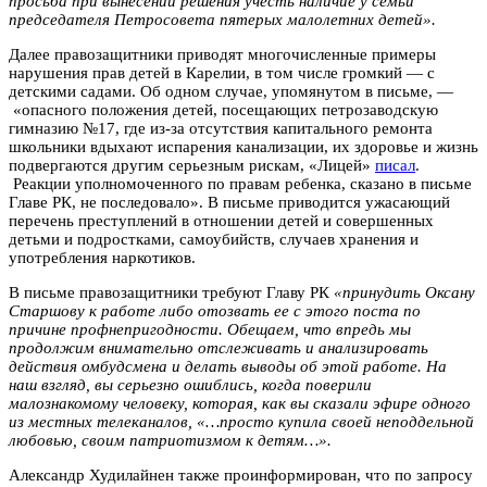
просьба при вынесении решения учесть наличие у семьи
председателя Петросовета пятерых малолетних детей».
Далее правозащитники приводят многочисленные примеры
нарушения прав детей в Карелии, в том числе громкий — с
детскими садами. Об одном случае, упомянутом в письме, —
«опасного положения детей, посещающих петрозаводскую
гимназию №17, где из-за отсутствия капитального ремонта
школьники вдыхают испарения канализации, их здоровье и жизнь
подвергаются другим серьезным рискам, «Лицей»
писал
.
Реакции уполномоченного по правам ребенка, сказано в письме
Главе РК, не последовало». В письме приводится ужасающий
перечень преступлений в отношении детей и совершенных
детьми и подростками, самоубийств, случаев хранения и
употребления наркотиков.
В письме правозащитники требуют Главу РК
«принудить Оксану
Старшову к работе либо отозвать ее с этого поста по
причине профнепригодности. Обещаем, что впредь мы
продолжим внимательно отслеживать и анализировать
действия омбудсмена и делать выводы об этой работе. На
наш взгляд, вы серьезно ошиблись, когда поверили
малознакомому человеку, которая, как вы сказали эфире одного
из местных телеканалов, «…просто купила своей неподдельной
любовью, своим патриотизмом к детям…».
Александр Худилайнен также проинформирован, что по запросу