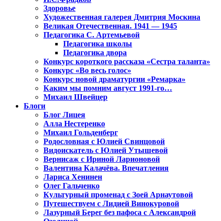
Здоровье
Художественная галерея Дмитрия Москина
Великая Отечественная. 1941 — 1945
Педагогика С. Артемьевой
Педагогика школы
Педагогика двора
Конкурс короткого рассказа «Сестра таланта»
Конкурс «Во весь голос»
Конкурс новой драматургии «Ремарка»
Каким мы помним август 1991-го…
Михаил Швейцер
Блоги
Блог Лицея
Алла Нестеренко
Михаил Гольденберг
Родословная с Юлией Свинцовой
Видоискатель с Юлией Утышевой
Вернисаж с Ириной Ларионовой
Валентина Калачёва. Впечатления
Лариса Хенинен
Олег Гальченко
Культурный променад с Зоей Арнаутовой
Путешествуем с Лидией Винокуровой
Лазурный Берег без пафоса с Александрой