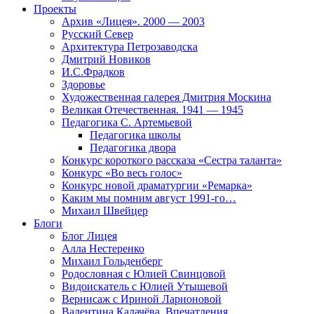
Проекты
Архив «Лицея». 2000 — 2003
Русский Север
Архитектура Петрозаводска
Дмитрий Новиков
И.С.Фрадков
Здоровье
Художественная галерея Дмитрия Москина
Великая Отечественная. 1941 — 1945
Педагогика С. Артемьевой
Педагогика школы
Педагогика двора
Конкурс короткого рассказа «Сестра таланта»
Конкурс «Во весь голос»
Конкурс новой драматургии «Ремарка»
Каким мы помним август 1991-го…
Михаил Швейцер
Блоги
Блог Лицея
Алла Нестеренко
Михаил Гольденберг
Родословная с Юлией Свинцовой
Видоискатель с Юлией Утышевой
Вернисаж с Ириной Ларионовой
Валентина Калачёва. Впечатления