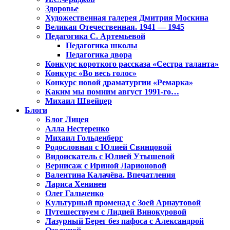
Здоровье
Художественная галерея Дмитрия Москина
Великая Отечественная. 1941 — 1945
Педагогика С. Артемьевой
Педагогика школы
Педагогика двора
Конкурс короткого рассказа «Сестра таланта»
Конкурс «Во весь голос»
Конкурс новой драматургии «Ремарка»
Каким мы помним август 1991-го…
Михаил Швейцер
Блоги
Блог Лицея
Алла Нестеренко
Михаил Гольденберг
Родословная с Юлией Свинцовой
Видоискатель с Юлией Утышевой
Вернисаж с Ириной Ларионовой
Валентина Калачёва. Впечатления
Лариса Хенинен
Олег Гальченко
Культурный променад с Зоей Арнаутовой
Путешествуем с Лидией Винокуровой
Лазурный Берег без пафоса с Александрой