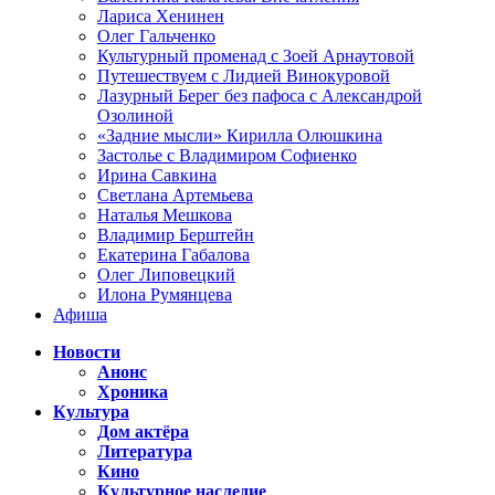
Лариса Хенинен
Олег Гальченко
Культурный променад с Зоей Арнаутовой
Путешествуем с Лидией Винокуровой
Лазурный Берег без пафоса с Александрой
Озолиной
«Задние мысли» Кирилла Олюшкина
Застолье с Владимиром Софиенко
Ирина Савкина
Светлана Артемьева
Наталья Мешкова
Владимир Берштейн
Екатерина Габалова
Олег Липовецкий
Илона Румянцева
Афиша
Новости
Анонс
Хроника
Культура
Дом актёра
Литература
Кино
Культурное наследие