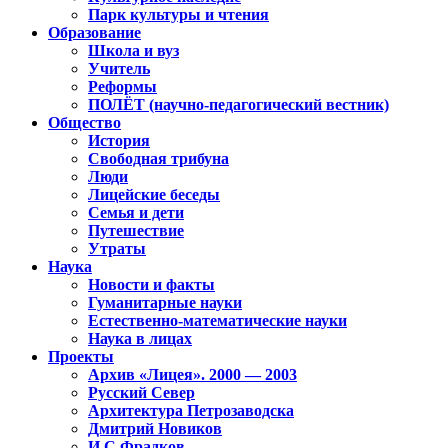
Парк культуры и чтения
Образование
Школа и вуз
Учитель
Реформы
ПОЛЁТ (научно-педагогический вестник)
Общество
История
Свободная трибуна
Люди
Лицейские беседы
Семья и дети
Путешествие
Утраты
Наука
Новости и факты
Гуманитарные науки
Естественно-математические науки
Наука в лицах
Проекты
Архив «Лицея». 2000 — 2003
Русский Север
Архитектура Петрозаводска
Дмитрий Новиков
И.С.Фрадков