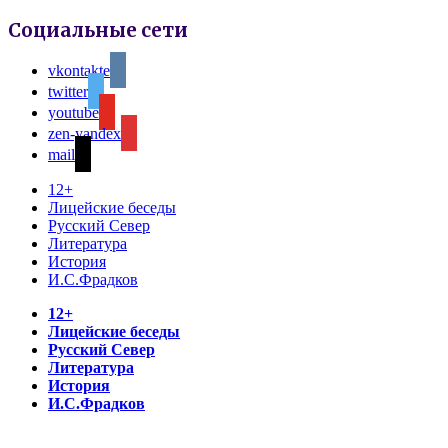
Социальные сети
vkontakte
twitter
youtube
zen-yandex
mail
12+
Лицейские беседы
Русский Север
Литература
История
И.С.Фрадков
12+
Лицейские беседы
Русский Север
Литература
История
И.С.Фрадков