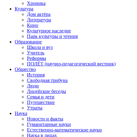
Хроника
Культура
Дом актёра
Литература
Кино
Культурное наследие
Парк культуры и чтения
Образование
Школа и вуз
Учитель
Реформы
ПОЛЁТ (научно-педагогический вестник)
Общество
История
Свободная трибуна
Люди
Лицейские беседы
Семья и дети
Путешествие
Утраты
Наука
Новости и факты
Гуманитарные науки
Естественно-математические науки
Наука в лицах