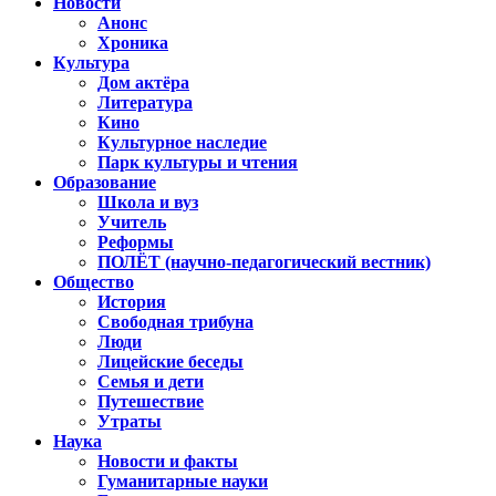
Новости
Анонс
Хроника
Культура
Дом актёра
Литература
Кино
Культурное наследие
Парк культуры и чтения
Образование
Школа и вуз
Учитель
Реформы
ПОЛЁТ (научно-педагогический вестник)
Общество
История
Свободная трибуна
Люди
Лицейские беседы
Семья и дети
Путешествие
Утраты
Наука
Новости и факты
Гуманитарные науки