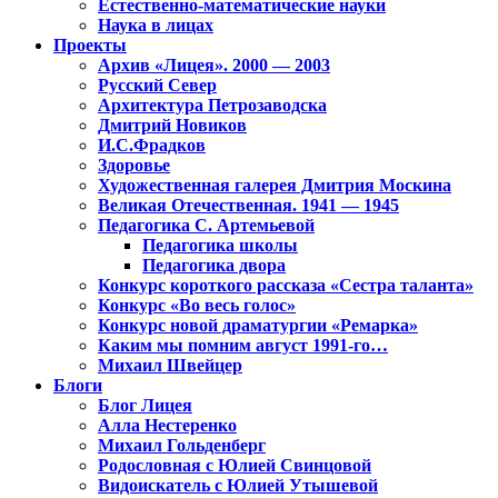
Естественно-математические науки
Наука в лицах
Проекты
Архив «Лицея». 2000 — 2003
Русский Север
Архитектура Петрозаводска
Дмитрий Новиков
И.С.Фрадков
Здоровье
Художественная галерея Дмитрия Москина
Великая Отечественная. 1941 — 1945
Педагогика С. Артемьевой
Педагогика школы
Педагогика двора
Конкурс короткого рассказа «Сестра таланта»
Конкурс «Во весь голос»
Конкурс новой драматургии «Ремарка»
Каким мы помним август 1991-го…
Михаил Швейцер
Блоги
Блог Лицея
Алла Нестеренко
Михаил Гольденберг
Родословная с Юлией Свинцовой
Видоискатель с Юлией Утышевой