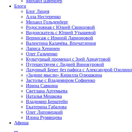
Михаил Швейцер
Блоги
Блог Лицея
Алла Нестеренко
Михаил Гольденберг
Родословная с Юлией Свинцовой
Видоискатель с Юлией Утышевой
Вернисаж с Ириной Ларионовой
Валентина Калачёва. Впечатления
Лариса Хенинен
Олег Гальченко
Культурный променад с Зоей Арнаутовой
Путешествуем с Лидией Винокуровой
Лазурный Берег без пафоса с Александрой Озолино
«Задние мысли» Кирилла Олюшкина
Застолье с Владимиром Софиенко
Ирина Савкина
Светлана Артемьева
Наталья Мешкова
Владимир Берштейн
Екатерина Габалова
Олег Липовецкий
Илона Румянцева
Афиша