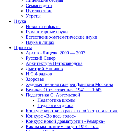
Лицейские беседы
Семья и дети
Путешествие
Утраты
Наука
Новости и факты
Гуманитарные науки
Естественно-математические науки
Наука в лицах
Проекты
Архив «Лицея». 2000 — 2003
Русский Север
Архитектура Петрозаводска
Дмитрий Новиков
И.С.Фрадков
Здоровье
Художественная галерея Дмитрия Москина
Великая Отечественная. 1941 — 1945
Педагогика С. Артемьевой
Педагогика школы
Педагогика двора
Конкурс короткого рассказа «Сестра таланта»
Конкурс «Во весь голос»
Конкурс новой драматургии «Ремарка»
Каким мы помним август 1991-го…