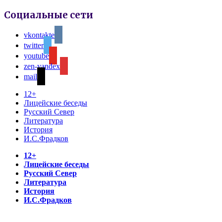
Социальные сети
vkontakte
twitter
youtube
zen-yandex
mail
12+
Лицейские беседы
Русский Север
Литература
История
И.С.Фрадков
12+
Лицейские беседы
Русский Север
Литература
История
И.С.Фрадков