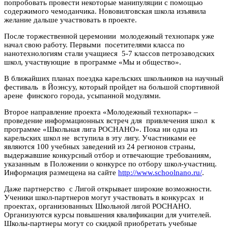
попробовать провести некоторые манипуляции с помощью
содержимого чемоданчика. Нововилговская школа изъявила
желание дальше участвовать в проекте.
После торжественной церемонии молодежный технопарк уже
начал свою работу. Первыми посетителями класса по
нанотехнологиям стали учащиеся 5-7 классов петрозаводских
школ, участвующие в программе «Мы и общество».
В ближайших планах поездка карельских школьников на научный
фестиваль в Йоэнсуу, который пройдет на большой спортивной
арене финского города, усыпанной модулями.
Второе направление проекта «Молодежный технопарк» –
проведение информационных встреч для привлечения школ к
программе «Школьная лига РОСНАНО». Пока ни одна из
карельских школ не вступила в эту лигу. Участниками ее
являются 100 учебных заведений из 24 регионов страны,
выдержавшие конкурсный отбор и отвечающие требованиям,
указанным в Положении о конкурсе по отбору школ-участниц.
Информация размещена на сайте
http://www.schoolnano.ru/
.
Даже партнерство с Лигой открывает широкие возможности.
Ученики школ-партнеров могут участвовать в конкурсах и
проектах, организованных Школьной лигой РОСНАНО.
Организуются курсы повышения квалификации для учителей.
Школы-партнеры могут со скидкой приобретать учебные