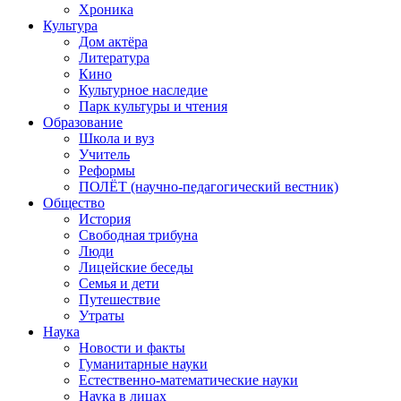
Хроника
Культура
Дом актёра
Литература
Кино
Культурное наследие
Парк культуры и чтения
Образование
Школа и вуз
Учитель
Реформы
ПОЛЁТ (научно-педагогический вестник)
Общество
История
Свободная трибуна
Люди
Лицейские беседы
Семья и дети
Путешествие
Утраты
Наука
Новости и факты
Гуманитарные науки
Естественно-математические науки
Наука в лицах