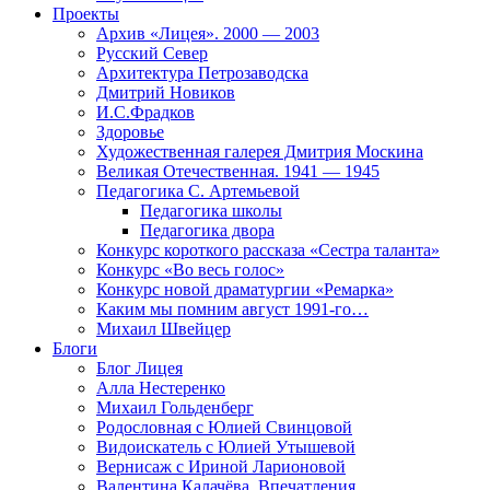
Проекты
Архив «Лицея». 2000 — 2003
Русский Север
Архитектура Петрозаводска
Дмитрий Новиков
И.С.Фрадков
Здоровье
Художественная галерея Дмитрия Москина
Великая Отечественная. 1941 — 1945
Педагогика С. Артемьевой
Педагогика школы
Педагогика двора
Конкурс короткого рассказа «Сестра таланта»
Конкурс «Во весь голос»
Конкурс новой драматургии «Ремарка»
Каким мы помним август 1991-го…
Михаил Швейцер
Блоги
Блог Лицея
Алла Нестеренко
Михаил Гольденберг
Родословная с Юлией Свинцовой
Видоискатель с Юлией Утышевой
Вернисаж с Ириной Ларионовой
Валентина Калачёва. Впечатления