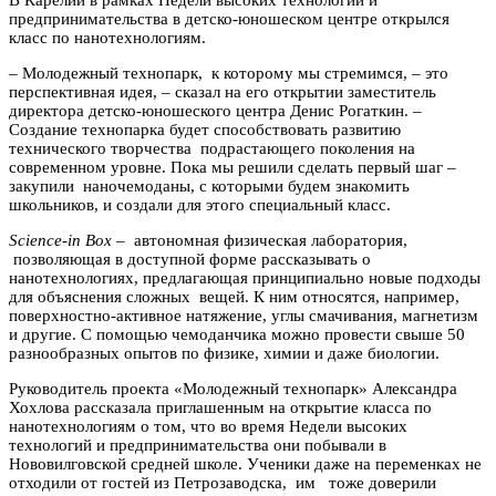
предпринимательства в детско-юношеском центре открылся
класс по нанотехнологиям.
– Молодежный технопарк, к которому мы стремимся, – это
перспективная идея, – сказал на его открытии заместитель
директора детско-юношеского центра Денис Рогаткин. –
Создание технопарка будет способствовать развитию
технического творчества подрастающего поколения на
современном уровне. Пока мы решили сделать первый шаг –
закупили наночемоданы, с которыми будем знакомить
школьников, и создали для этого специальный класс.
Science-in Box
– автономная физическая лаборатория,
позволяющая в доступной форме рассказывать о
нанотехнологиях, предлагающая принципиально новые подходы
для объяснения сложных вещей. К ним относятся, например,
поверхностно-активное натяжение, углы смачивания, магнетизм
и другие. С помощью чемоданчика можно провести свыше 50
разнообразных опытов по физике, химии и даже биологии.
Руководитель проекта «Молодежный технопарк» Александра
Хохлова рассказала приглашенным на открытие класса по
нанотехнологиям о том, что во время Недели высоких
технологий и предпринимательства они побывали в
Нововилговской средней школе. Ученики даже на переменках не
отходили от гостей из Петрозаводска, им тоже доверили