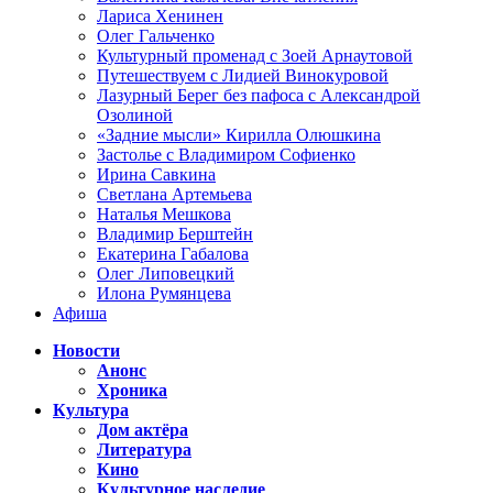
Лариса Хенинен
Олег Гальченко
Культурный променад с Зоей Арнаутовой
Путешествуем с Лидией Винокуровой
Лазурный Берег без пафоса с Александрой
Озолиной
«Задние мысли» Кирилла Олюшкина
Застолье с Владимиром Софиенко
Ирина Савкина
Светлана Артемьева
Наталья Мешкова
Владимир Берштейн
Екатерина Габалова
Олег Липовецкий
Илона Румянцева
Афиша
Новости
Анонс
Хроника
Культура
Дом актёра
Литература
Кино
Культурное наследие