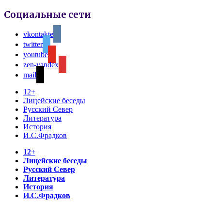
Социальные сети
vkontakte
twitter
youtube
zen-yandex
mail
12+
Лицейские беседы
Русский Север
Литература
История
И.С.Фрадков
12+
Лицейские беседы
Русский Север
Литература
История
И.С.Фрадков