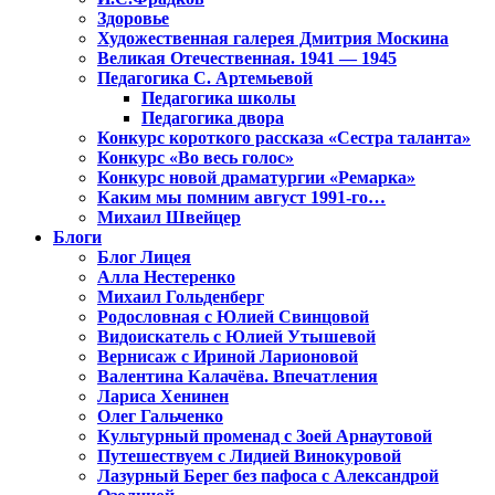
Здоровье
Художественная галерея Дмитрия Москина
Великая Отечественная. 1941 — 1945
Педагогика С. Артемьевой
Педагогика школы
Педагогика двора
Конкурс короткого рассказа «Сестра таланта»
Конкурс «Во весь голос»
Конкурс новой драматургии «Ремарка»
Каким мы помним август 1991-го…
Михаил Швейцер
Блоги
Блог Лицея
Алла Нестеренко
Михаил Гольденберг
Родословная с Юлией Свинцовой
Видоискатель с Юлией Утышевой
Вернисаж с Ириной Ларионовой
Валентина Калачёва. Впечатления
Лариса Хенинен
Олег Гальченко
Культурный променад с Зоей Арнаутовой
Путешествуем с Лидией Винокуровой
Лазурный Берег без пафоса с Александрой