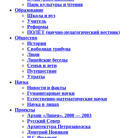
Парк культуры и чтения
Образование
Школа и вуз
Учитель
Реформы
ПОЛЁТ (научно-педагогический вестник)
Общество
История
Свободная трибуна
Люди
Лицейские беседы
Семья и дети
Путешествие
Утраты
Наука
Новости и факты
Гуманитарные науки
Естественно-математические науки
Наука в лицах
Проекты
Архив «Лицея». 2000 — 2003
Русский Север
Архитектура Петрозаводска
Дмитрий Новиков
И.С.Фрадков