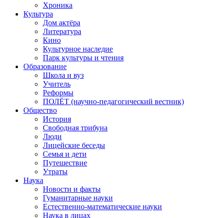
Хроника
Культура
Дом актёра
Литература
Кино
Культурное наследие
Парк культуры и чтения
Образование
Школа и вуз
Учитель
Реформы
ПОЛЁТ (научно-педагогический вестник)
Общество
История
Свободная трибуна
Люди
Лицейские беседы
Семья и дети
Путешествие
Утраты
Наука
Новости и факты
Гуманитарные науки
Естественно-математические науки
Наука в лицах