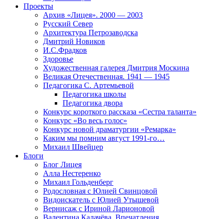
Проекты
Архив «Лицея». 2000 — 2003
Русский Север
Архитектура Петрозаводска
Дмитрий Новиков
И.С.Фрадков
Здоровье
Художественная галерея Дмитрия Москина
Великая Отечественная. 1941 — 1945
Педагогика С. Артемьевой
Педагогика школы
Педагогика двора
Конкурс короткого рассказа «Сестра таланта»
Конкурс «Во весь голос»
Конкурс новой драматургии «Ремарка»
Каким мы помним август 1991-го…
Михаил Швейцер
Блоги
Блог Лицея
Алла Нестеренко
Михаил Гольденберг
Родословная с Юлией Свинцовой
Видоискатель с Юлией Утышевой
Вернисаж с Ириной Ларионовой
Валентина Калачёва. Впечатления