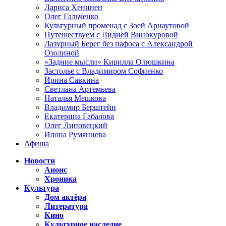
Лариса Хенинен
Олег Гальченко
Культурный променад с Зоей Арнаутовой
Путешествуем с Лидией Винокуровой
Лазурный Берег без пафоса с Александрой
Озолиной
«Задние мысли» Кирилла Олюшкина
Застолье с Владимиром Софиенко
Ирина Савкина
Светлана Артемьева
Наталья Мешкова
Владимир Берштейн
Екатерина Габалова
Олег Липовецкий
Илона Румянцева
Афиша
Новости
Анонс
Хроника
Культура
Дом актёра
Литература
Кино
Культурное наследие