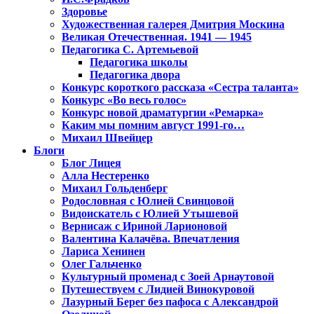
Здоровье
Художественная галерея Дмитрия Москина
Великая Отечественная. 1941 — 1945
Педагогика С. Артемьевой
Педагогика школы
Педагогика двора
Конкурс короткого рассказа «Сестра таланта»
Конкурс «Во весь голос»
Конкурс новой драматургии «Ремарка»
Каким мы помним август 1991-го…
Михаил Швейцер
Блоги
Блог Лицея
Алла Нестеренко
Михаил Гольденберг
Родословная с Юлией Свинцовой
Видоискатель с Юлией Утышевой
Вернисаж с Ириной Ларионовой
Валентина Калачёва. Впечатления
Лариса Хенинен
Олег Гальченко
Культурный променад с Зоей Арнаутовой
Путешествуем с Лидией Винокуровой
Лазурный Берег без пафоса с Александрой