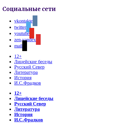
Социальные сети
vkontakte
twitter
youtube
zen-yandex
mail
12+
Лицейские беседы
Русский Север
Литература
История
И.С.Фрадков
12+
Лицейские беседы
Русский Север
Литература
История
И.С.Фрадков