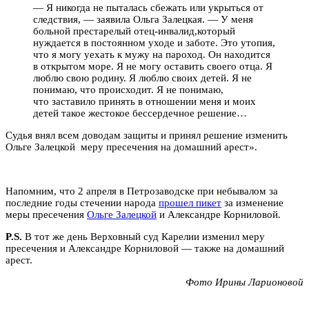
— Я никогда не пыталась сбежать или укрыться от
следствия, — заявила Ольга Залецкая. — У меня
больной престарелый отец-инвалид,который
нуждается в постоянном уходе и заботе. Это утопия,
что я могу уехать к мужу на пароход. Он находится
в открытом море. Я не могу оставить своего отца. Я
люблю свою родину. Я люблю своих детей. Я не
понимаю, что происходит. Я не понимаю,
что заставило принять в отношении меня и моих
детей такое жестокое бессердечное решение…
Судья внял всем доводам защиты и принял решение изменить
Ольге Залецкой меру пресечения на домашний арест».
Напомним, что 2 апреля в Петрозаводске при небывалом за
последние годы стечении народа
прошел пикет
за изменение
меры пресечения
Ольге Залецкой
и Александре Корниловой.
P.S.
В тот же день Верховный суд Карелии изменил меру
пресечения и Александре Корниловой — также на домашний
арест.
Фото Ирины Ларионовой