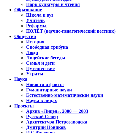
Парк культуры и чтения
Образование
Школа и вуз
Учитель
Реформы
ПОЛЁТ (научно-педагогический вестник)
Общество
История
Свободная трибуна
Люди
Лицейские беседы
Семья и дети
Путешествие
Утраты
Наука
Новости и факты
Гуманитарные науки
Естественно-математические науки
Наука в лицах
Проекты
Архив «Лицея». 2000 — 2003
Русский Север
Архитектура Петрозаводска
Дмитрий Новиков
И.С.Фрадков