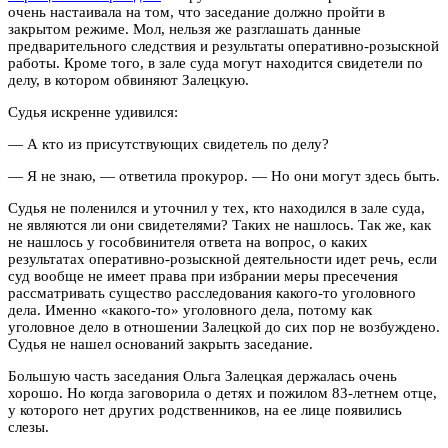
очень настаивала на том, что заседание должно пройти в
закрытом режиме. Мол, нельзя же разглашать данные
предварительного следствия и результаты оперативно-розыскной
работы. Кроме того, в зале суда могут находится свидетели по
делу, в котором обвиняют Залецкую.
Судья искренне удивился:
— А кто из присутствующих свидетель по делу?
— Я не знаю, — ответила прокурор. — Но они могут здесь быть.
Судья не поленился и уточнил у тех, кто находился в зале суда,
не являются ли они свидетелями? Таких не нашлось. Так же, как
не нашлось у гособвинителя ответа на вопрос, о каких
результатах оперативно-розыскной деятельности идет речь, если
суд вообще не имеет права при избрании меры пресечения
рассматривать существо расследования какого-то уголовного
дела. Именно «какого-то» уголовного дела, потому как
уголовное дело в отношении Залецкой до сих пор не возбуждено.
Судья не нашел оснований закрыть заседание.
Большую часть заседания Ольга Залецкая держалась очень
хорошо. Но когда заговорила о детях и пожилом 83-летнем отце,
у которого нет других родственников, на ее лице появились
слезы.