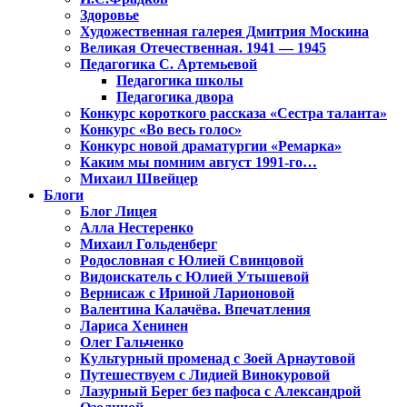
Здоровье
Художественная галерея Дмитрия Москина
Великая Отечественная. 1941 — 1945
Педагогика С. Артемьевой
Педагогика школы
Педагогика двора
Конкурс короткого рассказа «Сестра таланта»
Конкурс «Во весь голос»
Конкурс новой драматургии «Ремарка»
Каким мы помним август 1991-го…
Михаил Швейцер
Блоги
Блог Лицея
Алла Нестеренко
Михаил Гольденберг
Родословная с Юлией Свинцовой
Видоискатель с Юлией Утышевой
Вернисаж с Ириной Ларионовой
Валентина Калачёва. Впечатления
Лариса Хенинен
Олег Гальченко
Культурный променад с Зоей Арнаутовой
Путешествуем с Лидией Винокуровой
Лазурный Берег без пафоса с Александрой