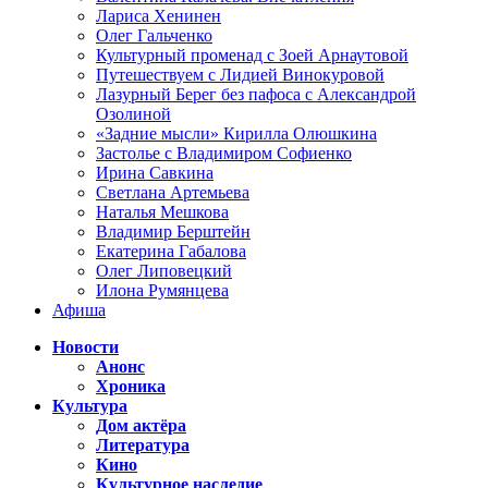
Лариса Хенинен
Олег Гальченко
Культурный променад с Зоей Арнаутовой
Путешествуем с Лидией Винокуровой
Лазурный Берег без пафоса с Александрой
Озолиной
«Задние мысли» Кирилла Олюшкина
Застолье с Владимиром Софиенко
Ирина Савкина
Светлана Артемьева
Наталья Мешкова
Владимир Берштейн
Екатерина Габалова
Олег Липовецкий
Илона Румянцева
Афиша
Новости
Анонс
Хроника
Культура
Дом актёра
Литература
Кино
Культурное наследие