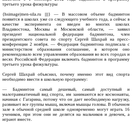
третьего урока физкультуры
{hsimage|men-sila.ru ||||} — В массовом объеме бадминтон
появится в школах уже со следующего учебного года, а сейчас в
качестве эксперимента он введен во многих школах
Владивостока, Москвы и Московской области, — заявил
президент национальной федерации бадминтона, член
президентского совета по спорту Сергей Шахрай на пресс-
конференции 2 ноября. — Федерация бадминтона подписала с
министерством образования соглашение, в котором оно
рекомендовало всем управлениям образования во всех городах и
весях Российской Федерации включить бадминтон в программу
третьего урока физкультуры.
Сергей Шахрай объяснил, почему именно этот вид спорта
необходимо ввести в школьную программу:
— Бадминтон самый дешевый, самый доступный и
малотравматичный вид спорта, им занимаются все космонавты,
начиная с Гагарина, потому что он дает необходимую нагрузку,
развивает все группы мышц, включая мышцы головы. В обычном
зале в обычной средней школе одновременно могут играть 16
учеников, при этом они не делятся на мальчиков и девочек, а
играют вместе.