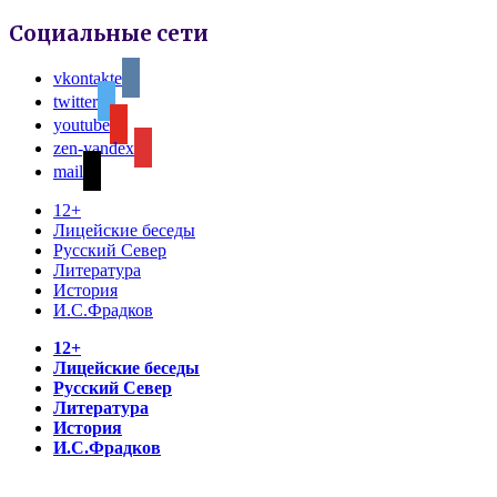
Социальные сети
vkontakte
twitter
youtube
zen-yandex
mail
12+
Лицейские беседы
Русский Север
Литература
История
И.С.Фрадков
12+
Лицейские беседы
Русский Север
Литература
История
И.С.Фрадков