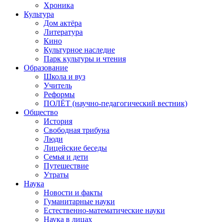
Хроника
Культура
Дом актёра
Литература
Кино
Культурное наследие
Парк культуры и чтения
Образование
Школа и вуз
Учитель
Реформы
ПОЛЁТ (научно-педагогический вестник)
Общество
История
Свободная трибуна
Люди
Лицейские беседы
Семья и дети
Путешествие
Утраты
Наука
Новости и факты
Гуманитарные науки
Естественно-математические науки
Наука в лицах