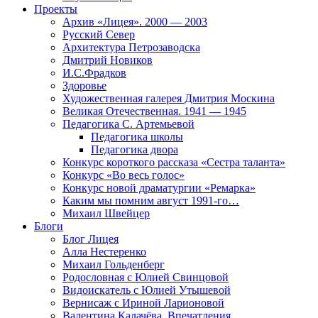
Проекты
Архив «Лицея». 2000 — 2003
Русский Север
Архитектура Петрозаводска
Дмитрий Новиков
И.С.Фрадков
Здоровье
Художественная галерея Дмитрия Москина
Великая Отечественная. 1941 — 1945
Педагогика С. Артемьевой
Педагогика школы
Педагогика двора
Конкурс короткого рассказа «Сестра таланта»
Конкурс «Во весь голос»
Конкурс новой драматургии «Ремарка»
Каким мы помним август 1991-го…
Михаил Швейцер
Блоги
Блог Лицея
Алла Нестеренко
Михаил Гольденберг
Родословная с Юлией Свинцовой
Видоискатель с Юлией Утышевой
Вернисаж с Ириной Ларионовой
Валентина Калачёва. Впечатления