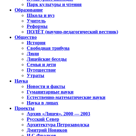
Парк культуры и чтения
Образование
Школа и вуз
Учитель
Реформы
ПОЛЁТ (научно-педагогический вестник)
Общество
История
Свободная трибуна
Люди
Лицейские беседы
Семья и дети
Путешествие
Утраты
Наука
Новости и факты
Гуманитарные науки
Естественно-математические науки
Наука в лицах
Проекты
Архив «Лицея». 2000 — 2003
Русский Север
Архитектура Петрозаводска
Дмитрий Новиков
И.С.Фрадков