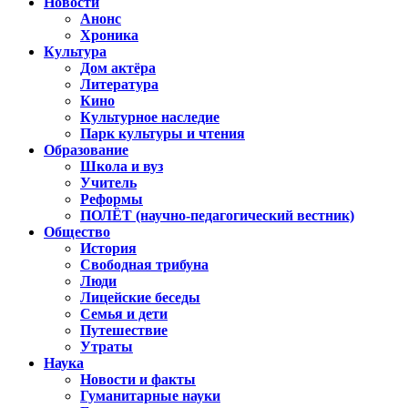
Новости
Анонс
Хроника
Культура
Дом актёра
Литература
Кино
Культурное наследие
Парк культуры и чтения
Образование
Школа и вуз
Учитель
Реформы
ПОЛЁТ (научно-педагогический вестник)
Общество
История
Свободная трибуна
Люди
Лицейские беседы
Семья и дети
Путешествие
Утраты
Наука
Новости и факты
Гуманитарные науки