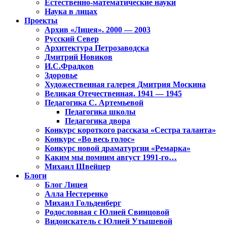
Естественно-математические науки
Наука в лицах
Проекты
Архив «Лицея». 2000 — 2003
Русский Север
Архитектура Петрозаводска
Дмитрий Новиков
И.С.Фрадков
Здоровье
Художественная галерея Дмитрия Москина
Великая Отечественная. 1941 — 1945
Педагогика С. Артемьевой
Педагогика школы
Педагогика двора
Конкурс короткого рассказа «Сестра таланта»
Конкурс «Во весь голос»
Конкурс новой драматургии «Ремарка»
Каким мы помним август 1991-го…
Михаил Швейцер
Блоги
Блог Лицея
Алла Нестеренко
Михаил Гольденберг
Родословная с Юлией Свинцовой
Видоискатель с Юлией Утышевой