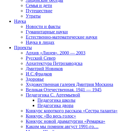
Лицейские беседы
Семья и дети
Путешествие
Утраты
Наука
Новости и факты
Гуманитарные науки
Естественно-математические науки
Наука в лицах
Проекты
Архив «Лицея». 2000 — 2003
Русский Север
Архитектура Петрозаводска
Дмитрий Новиков
И.С.Фрадков
Здоровье
Художественная галерея Дмитрия Москина
Великая Отечественная. 1941 — 1945
Педагогика С. Артемьевой
Педагогика школы
Педагогика двора
Конкурс короткого рассказа «Сестра таланта»
Конкурс «Во весь голос»
Конкурс новой драматургии «Ремарка»
Каким мы помним август 1991-го…