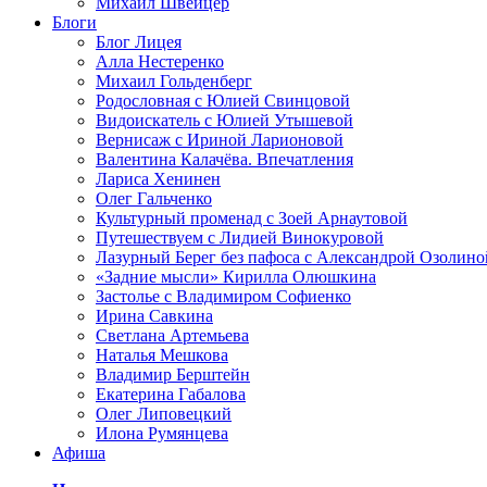
Михаил Швейцер
Блоги
Блог Лицея
Алла Нестеренко
Михаил Гольденберг
Родословная с Юлией Свинцовой
Видоискатель с Юлией Утышевой
Вернисаж с Ириной Ларионовой
Валентина Калачёва. Впечатления
Лариса Хенинен
Олег Гальченко
Культурный променад с Зоей Арнаутовой
Путешествуем с Лидией Винокуровой
Лазурный Берег без пафоса с Александрой Озолино
«Задние мысли» Кирилла Олюшкина
Застолье с Владимиром Софиенко
Ирина Савкина
Светлана Артемьева
Наталья Мешкова
Владимир Берштейн
Екатерина Габалова
Олег Липовецкий
Илона Румянцева
Афиша