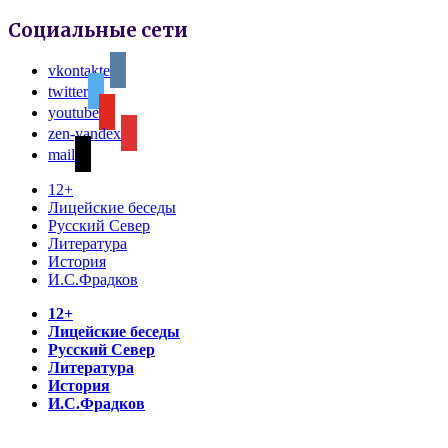
Социальные сети
vkontakte
twitter
youtube
zen-yandex
mail
12+
Лицейские беседы
Русский Север
Литература
История
И.С.Фрадков
12+
Лицейские беседы
Русский Север
Литература
История
И.С.Фрадков