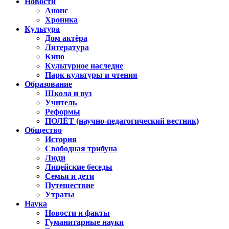
Новости
Анонс
Хроника
Культура
Дом актёра
Литература
Кино
Культурное наследие
Парк культуры и чтения
Образование
Школа и вуз
Учитель
Реформы
ПОЛЁТ (научно-педагогический вестник)
Общество
История
Свободная трибуна
Люди
Лицейские беседы
Семья и дети
Путешествие
Утраты
Наука
Новости и факты
Гуманитарные науки