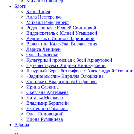
Михаил Швейцер
Блоги
Блог Лицея
Алла Нестеренко
Михаил Гольденберг
Родословная с Юлией Свинцовой
Видоискатель с Юлией Утышевой
Вернисаж с Ириной Ларионовой
Валентина Калачёва. Впечатления
Лариса Хенинен
Олег Гальченко
Культурный променад с Зоей Арнаутовой
Путешествуем с Лидией Винокуровой
Лазурный Берег без пафоса с Александрой Озолино
«Задние мысли» Кирилла Олюшкина
Застолье с Владимиром Софиенко
Ирина Савкина
Светлана Артемьева
Наталья Мешкова
Владимир Берштейн
Екатерина Габалова
Олег Липовецкий
Илона Румянцева
Афиша