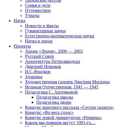
Лицейские беседы
Семья и дети
Путешествие
Утраты
Наука
Новости и факты
Гуманитарные науки
Естественно-математические науки
Наука в лицах
Проекты
Архив «Лицея». 2000 — 2003
Русский Север
Архитектура Петрозаводска
Дмитрий Новиков
И.С.Фрадков
Здоровье
Художественная галерея Дмитрия Москина
Великая Отечественная. 1941 — 1945
Педагогика С. Артемьевой
Педагогика школы
Педагогика двора
Конкурс короткого рассказа «Сестра таланта»
Конкурс «Во весь голос»
Конкурс новой драматургии «Ремарка»
Каким мы помним август 1991-го…