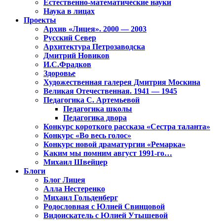
Естественно-математические науки
Наука в лицах
Проекты
Архив «Лицея». 2000 — 2003
Русский Север
Архитектура Петрозаводска
Дмитрий Новиков
И.С.Фрадков
Здоровье
Художественная галерея Дмитрия Москина
Великая Отечественная. 1941 — 1945
Педагогика С. Артемьевой
Педагогика школы
Педагогика двора
Конкурс короткого рассказа «Сестра таланта»
Конкурс «Во весь голос»
Конкурс новой драматургии «Ремарка»
Каким мы помним август 1991-го…
Михаил Швейцер
Блоги
Блог Лицея
Алла Нестеренко
Михаил Гольденберг
Родословная с Юлией Свинцовой
Видоискатель с Юлией Утышевой