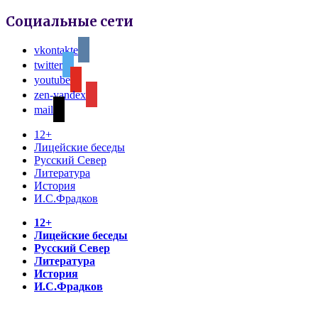
Социальные сети
vkontakte
twitter
youtube
zen-yandex
mail
12+
Лицейские беседы
Русский Север
Литература
История
И.С.Фрадков
12+
Лицейские беседы
Русский Север
Литература
История
И.С.Фрадков