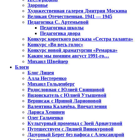
Здоровье
Художественная галерея Дмитрия Москина
Великая Отечественная. 1941 — 1945
Педагогика С. Артемьевой
Педагогика школы
Педагогика двора
Конкурс короткого рассказа «Сестра таланта»
Конкурс «Во весь голос»
Конкурс новой драматургии «Ремарка»
Каким мы помним август 1991-го…
Михаил Швейцер
Блоги
Блог Лицея
Алла Нестеренко
Михаил Гольденберг
Родословная с Юлией Свинцовой
Видоискатель с Юлией Утышевой
Вернисаж с Ириной Ларионовой
Валентина Калачёва. Впечатления
Лариса Хенинен
Олег Гальченко
Культурный променад с Зоей Арнаутовой
Путешествуем с Лидией Винокуровой
Лазурный Берег без пафоса с Александрой