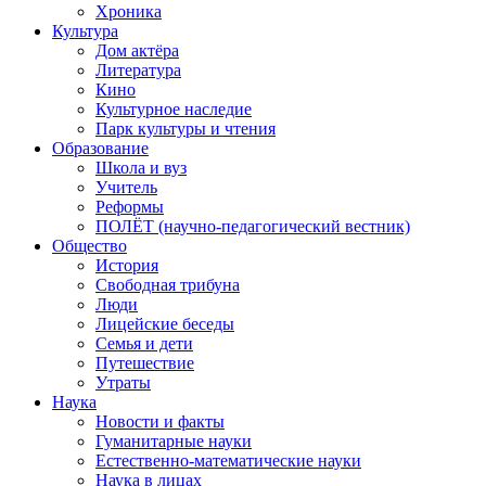
Хроника
Культура
Дом актёра
Литература
Кино
Культурное наследие
Парк культуры и чтения
Образование
Школа и вуз
Учитель
Реформы
ПОЛЁТ (научно-педагогический вестник)
Общество
История
Свободная трибуна
Люди
Лицейские беседы
Семья и дети
Путешествие
Утраты
Наука
Новости и факты
Гуманитарные науки
Естественно-математические науки
Наука в лицах