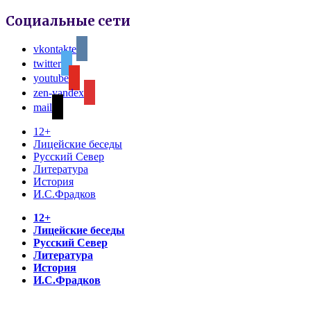
Социальные сети
vkontakte
twitter
youtube
zen-yandex
mail
12+
Лицейские беседы
Русский Север
Литература
История
И.С.Фрадков
12+
Лицейские беседы
Русский Север
Литература
История
И.С.Фрадков