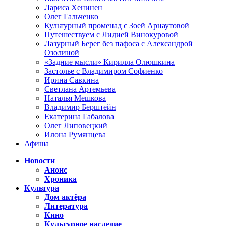
Лариса Хенинен
Олег Гальченко
Культурный променад с Зоей Арнаутовой
Путешествуем с Лидией Винокуровой
Лазурный Берег без пафоса с Александрой
Озолиной
«Задние мысли» Кирилла Олюшкина
Застолье с Владимиром Софиенко
Ирина Савкина
Светлана Артемьева
Наталья Мешкова
Владимир Берштейн
Екатерина Габалова
Олег Липовецкий
Илона Румянцева
Афиша
Новости
Анонс
Хроника
Культура
Дом актёра
Литература
Кино
Культурное наследие