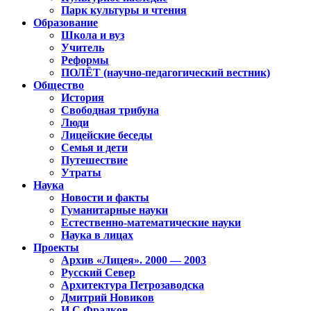
Парк культуры и чтения
Образование
Школа и вуз
Учитель
Реформы
ПОЛЁТ (научно-педагогический вестник)
Общество
История
Свободная трибуна
Люди
Лицейские беседы
Семья и дети
Путешествие
Утраты
Наука
Новости и факты
Гуманитарные науки
Естественно-математические науки
Наука в лицах
Проекты
Архив «Лицея». 2000 — 2003
Русский Север
Архитектура Петрозаводска
Дмитрий Новиков
И.С.Фрадков