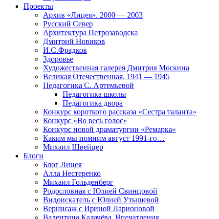
Проекты
Архив «Лицея». 2000 — 2003
Русский Север
Архитектура Петрозаводска
Дмитрий Новиков
И.С.Фрадков
Здоровье
Художественная галерея Дмитрия Москина
Великая Отечественная. 1941 — 1945
Педагогика С. Артемьевой
Педагогика школы
Педагогика двора
Конкурс короткого рассказа «Сестра таланта»
Конкурс «Во весь голос»
Конкурс новой драматургии «Ремарка»
Каким мы помним август 1991-го…
Михаил Швейцер
Блоги
Блог Лицея
Алла Нестеренко
Михаил Гольденберг
Родословная с Юлией Свинцовой
Видоискатель с Юлией Утышевой
Вернисаж с Ириной Ларионовой
Валентина Калачёва. Впечатления