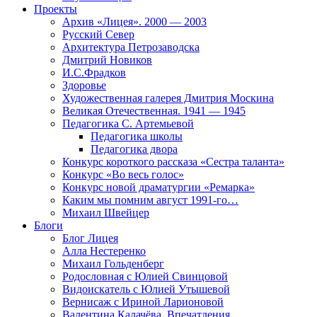
Проекты
Архив «Лицея». 2000 — 2003
Русский Север
Архитектура Петрозаводска
Дмитрий Новиков
И.С.Фрадков
Здоровье
Художественная галерея Дмитрия Москина
Великая Отечественная. 1941 — 1945
Педагогика С. Артемьевой
Педагогика школы
Педагогика двора
Конкурс короткого рассказа «Сестра таланта»
Конкурс «Во весь голос»
Конкурс новой драматургии «Ремарка»
Каким мы помним август 1991-го…
Михаил Швейцер
Блоги
Блог Лицея
Алла Нестеренко
Михаил Гольденберг
Родословная с Юлией Свинцовой
Видоискатель с Юлией Утышевой
Вернисаж с Ириной Ларионовой
Валентина Калачёва. Впечатления