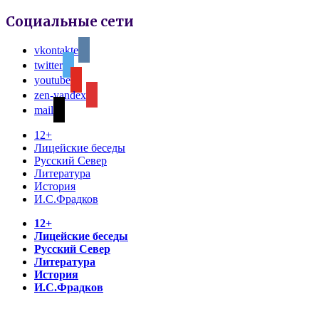
Социальные сети
vkontakte
twitter
youtube
zen-yandex
mail
12+
Лицейские беседы
Русский Север
Литература
История
И.С.Фрадков
12+
Лицейские беседы
Русский Север
Литература
История
И.С.Фрадков