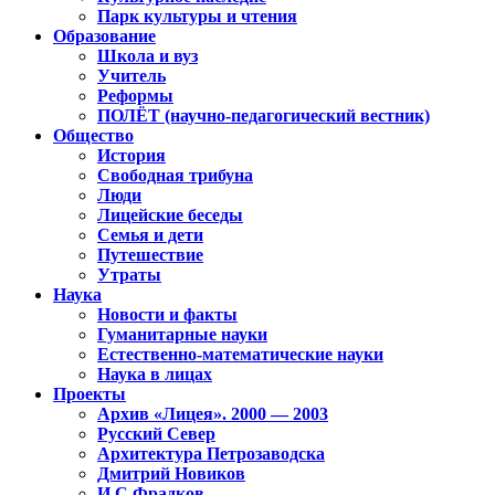
Парк культуры и чтения
Образование
Школа и вуз
Учитель
Реформы
ПОЛЁТ (научно-педагогический вестник)
Общество
История
Свободная трибуна
Люди
Лицейские беседы
Семья и дети
Путешествие
Утраты
Наука
Новости и факты
Гуманитарные науки
Естественно-математические науки
Наука в лицах
Проекты
Архив «Лицея». 2000 — 2003
Русский Север
Архитектура Петрозаводска
Дмитрий Новиков
И.С.Фрадков