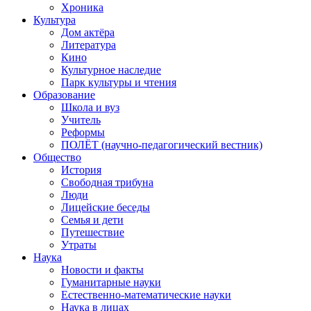
Хроника
Культура
Дом актёра
Литература
Кино
Культурное наследие
Парк культуры и чтения
Образование
Школа и вуз
Учитель
Реформы
ПОЛЁТ (научно-педагогический вестник)
Общество
История
Свободная трибуна
Люди
Лицейские беседы
Семья и дети
Путешествие
Утраты
Наука
Новости и факты
Гуманитарные науки
Естественно-математические науки
Наука в лицах