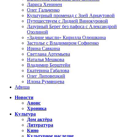
Лариса Хенинен
Олег Гальченко
Культурный променад с Зоей Арнаутовой
Путешествуем с Лидией Винокуровой
Лазурный Берег без пафоса с Александрой
Озолиной
«Задние мысли» Кирилла Олюшкина
Застолье с Владимиром Софиенко
Ирина Савкина
Светлана Артемьева
Наталья Мешкова
Владимир Берштейн
Екатерина Габалова
Олег Липовецкий
Илона Румянцева
Афиша
Новости
Анонс
Хроника
Культура
Дом актёра
Литература
Кино
Культурное наследие