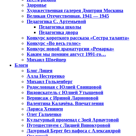
Здоровье
Художественная галерея Дмитрия Москина
Великая Отечественная. 1941 — 1945
Педагогика С. Артемьевой
Педагогика школы
Педагогика двора
Конкурс короткого рассказа «Сестра таланта»
Конкурс «Во весь голос»
Конкурс новой драматургии «Ремарка»
Каким мы помним август 1991-го…
Михаил Швейцер
Блоги
Блог Лицея
Алла Нестеренко
Михаил Гольденберг
Родословная с Юлией Свинцовой
Видоискатель с Юлией Утышевой
Вернисаж с Ириной Ларионовой
Валентина Калачёва. Впечатления
Лариса Хенинен
Олег Гальченко
Культурный променад с Зоей Арнаутовой
Путешествуем с Лидией Винокуровой
Лазурный Берег без пафоса с Александрой