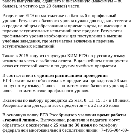
работа выпускника, сдавшего и письменную (максимум – 80
баллов), и устную (до 20 баллов) части.
Разделение ЕГЭ по математике на базовый и профильный
уровни. Результаты базового уровня нужны для выдачи аттестата
о среднем общем образовании и приеме в вузы, не имеющие в
перечне вступительных испытаний этот предмет. Результаты
профильного уровня необходимы для поступления в высшие
учебные заведения, где математика включена в перечень
вступительных испытаний.
Также в 2015 году из структуры КИМ ЕГЭ по русскому языку
исключена часть с выбором ответа. В дальнейшем планируется
отказ от тестовой части и по другим учебным предметам.
В соответствии с
единым расписанием проведения
ЕГЭ
экзамены по обязательным предметам проводятся: 28 мая –
по русскому языку; 1 июня – по математике базового уровня; 4
июня – по математике профильного уровня.
Экзамены по выбору проводятся 25 мая, 8, 11, 15, 17 и 18 июня.
Резервные дни для сдачи всех предметов – с 22 по 26 июня.
В основную волну ЕГЭ Рособрнадзор увеличил
время работы
«горячей линии».
Выпускники, родители и педагоги могут
обратиться к экспертам
с 25 мая по 30 июня
по телефону
федеральной многоканальной бесплатной линии +7-495-984-89-