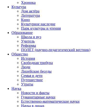
Хроника
Культура
Дом актёра
Литература
Кино
Культурное наследие
Парк культуры и чтения
Образование
Школа и вуз
Учитель
Реформы
ПОЛЁТ (научно-педагогический вестник)
Общество
История
Свободная трибуна
Люди
Лицейские беседы
Семья и дети
Путешествие
Утраты
Наука
Новости и факты
Гуманитарные науки
Естественно-математические науки
Наука в лицах