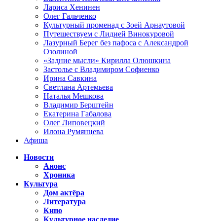
Лариса Хенинен
Олег Гальченко
Культурный променад с Зоей Арнаутовой
Путешествуем с Лидией Винокуровой
Лазурный Берег без пафоса с Александрой
Озолиной
«Задние мысли» Кирилла Олюшкина
Застолье с Владимиром Софиенко
Ирина Савкина
Светлана Артемьева
Наталья Мешкова
Владимир Берштейн
Екатерина Габалова
Олег Липовецкий
Илона Румянцева
Афиша
Новости
Анонс
Хроника
Культура
Дом актёра
Литература
Кино
Культурное наследие