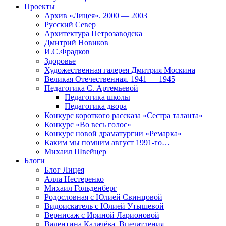
Проекты
Архив «Лицея». 2000 — 2003
Русский Север
Архитектура Петрозаводска
Дмитрий Новиков
И.С.Фрадков
Здоровье
Художественная галерея Дмитрия Москина
Великая Отечественная. 1941 — 1945
Педагогика С. Артемьевой
Педагогика школы
Педагогика двора
Конкурс короткого рассказа «Сестра таланта»
Конкурс «Во весь голос»
Конкурс новой драматургии «Ремарка»
Каким мы помним август 1991-го…
Михаил Швейцер
Блоги
Блог Лицея
Алла Нестеренко
Михаил Гольденберг
Родословная с Юлией Свинцовой
Видоискатель с Юлией Утышевой
Вернисаж с Ириной Ларионовой
Валентина Калачёва. Впечатления