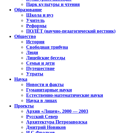
Парк культуры и чтения
Образование
Школа и вуз
Учитель
Реформы
ПОЛЁТ (научно-педагогический вестник)
Общество
История
Свободная трибуна
Люди
Лицейские беседы
Семья и дети
Путешествие
Утраты
Наука
Новости и факты
Гуманитарные науки
Естественно-математические науки
Наука в лицах
Проекты
Архив «Лицея». 2000 — 2003
Русский Север
Архитектура Петрозаводска
Дмитрий Новиков
И.С.Фрадков