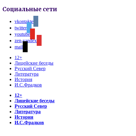
Социальные сети
vkontakte
twitter
youtube
zen-yandex
mail
12+
Лицейские беседы
Русский Север
Литература
История
И.С.Фрадков
12+
Лицейские беседы
Русский Север
Литература
История
И.С.Фрадков