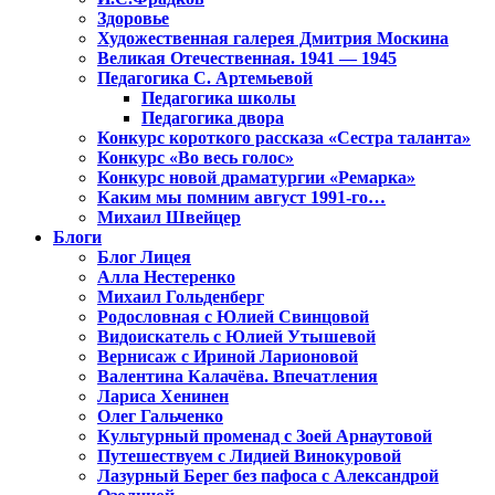
Здоровье
Художественная галерея Дмитрия Москина
Великая Отечественная. 1941 — 1945
Педагогика С. Артемьевой
Педагогика школы
Педагогика двора
Конкурс короткого рассказа «Сестра таланта»
Конкурс «Во весь голос»
Конкурс новой драматургии «Ремарка»
Каким мы помним август 1991-го…
Михаил Швейцер
Блоги
Блог Лицея
Алла Нестеренко
Михаил Гольденберг
Родословная с Юлией Свинцовой
Видоискатель с Юлией Утышевой
Вернисаж с Ириной Ларионовой
Валентина Калачёва. Впечатления
Лариса Хенинен
Олег Гальченко
Культурный променад с Зоей Арнаутовой
Путешествуем с Лидией Винокуровой
Лазурный Берег без пафоса с Александрой