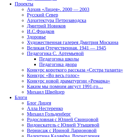
Проекты
Архив «Лицея». 2000 — 2003
Русский Север
Архитектура Петрозаводска
Дмитрий Новиков
И.С.Фрадков
Здоровье
Художественная галерея Дмитрия Москина
Великая Отечественная. 1941 — 1945
Педагогика С. Артемьевой
Педагогика школы
Педагогика двора
Конкурс короткого рассказа «Сестра таланта»
Конкурс «Во весь голос»
Конкурс новой драматургии «Ремарка»
Каким мы помним август 1991-го…
Михаил Швейцер
Блоги
Блог Лицея
Алла Нестеренко
Михаил Гольденберг
Родословная с Юлией Свинцовой
Видоискатель с Юлией Утышевой
Вернисаж с Ириной Ларионовой
Валентина Калачёва. Впечатления