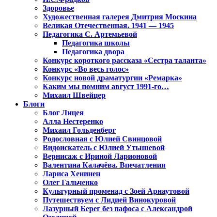
Здоровье
Художественная галерея Дмитрия Москина
Великая Отечественная. 1941 — 1945
Педагогика С. Артемьевой
Педагогика школы
Педагогика двора
Конкурс короткого рассказа «Сестра таланта»
Конкурс «Во весь голос»
Конкурс новой драматургии «Ремарка»
Каким мы помним август 1991-го…
Михаил Швейцер
Блоги
Блог Лицея
Алла Нестеренко
Михаил Гольденберг
Родословная с Юлией Свинцовой
Видоискатель с Юлией Утышевой
Вернисаж с Ириной Ларионовой
Валентина Калачёва. Впечатления
Лариса Хенинен
Олег Гальченко
Культурный променад с Зоей Арнаутовой
Путешествуем с Лидией Винокуровой
Лазурный Берег без пафоса с Александрой