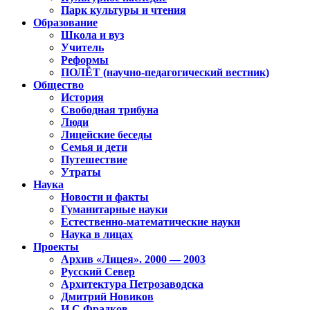
Парк культуры и чтения
Образование
Школа и вуз
Учитель
Реформы
ПОЛЁТ (научно-педагогический вестник)
Общество
История
Свободная трибуна
Люди
Лицейские беседы
Семья и дети
Путешествие
Утраты
Наука
Новости и факты
Гуманитарные науки
Естественно-математические науки
Наука в лицах
Проекты
Архив «Лицея». 2000 — 2003
Русский Север
Архитектура Петрозаводска
Дмитрий Новиков
И.С.Фрадков