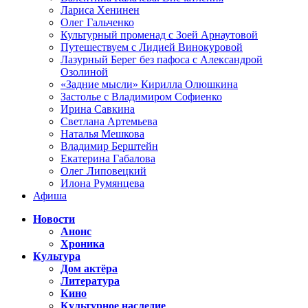
Лариса Хенинен
Олег Гальченко
Культурный променад с Зоей Арнаутовой
Путешествуем с Лидией Винокуровой
Лазурный Берег без пафоса с Александрой
Озолиной
«Задние мысли» Кирилла Олюшкина
Застолье с Владимиром Софиенко
Ирина Савкина
Светлана Артемьева
Наталья Мешкова
Владимир Берштейн
Екатерина Габалова
Олег Липовецкий
Илона Румянцева
Афиша
Новости
Анонс
Хроника
Культура
Дом актёра
Литература
Кино
Культурное наследие