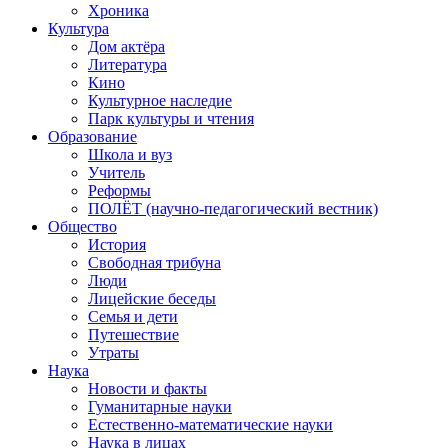
Хроника
Культура
Дом актёра
Литература
Кино
Культурное наследие
Парк культуры и чтения
Образование
Школа и вуз
Учитель
Реформы
ПОЛЁТ (научно-педагогический вестник)
Общество
История
Свободная трибуна
Люди
Лицейские беседы
Семья и дети
Путешествие
Утраты
Наука
Новости и факты
Гуманитарные науки
Естественно-математические науки
Наука в лицах