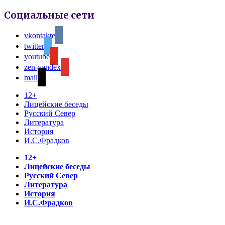
Социальные сети
vkontakte
twitter
youtube
zen-yandex
mail
12+
Лицейские беседы
Русский Север
Литература
История
И.С.Фрадков
12+
Лицейские беседы
Русский Север
Литература
История
И.С.Фрадков