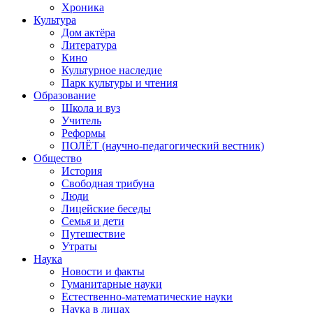
Хроника
Культура
Дом актёра
Литература
Кино
Культурное наследие
Парк культуры и чтения
Образование
Школа и вуз
Учитель
Реформы
ПОЛЁТ (научно-педагогический вестник)
Общество
История
Свободная трибуна
Люди
Лицейские беседы
Семья и дети
Путешествие
Утраты
Наука
Новости и факты
Гуманитарные науки
Естественно-математические науки
Наука в лицах