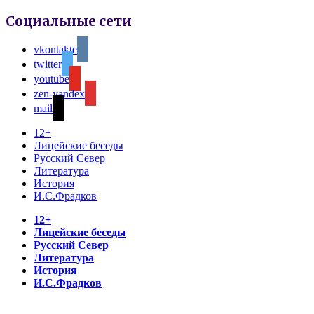
Социальные сети
vkontakte
twitter
youtube
zen-yandex
mail
12+
Лицейские беседы
Русский Север
Литература
История
И.С.Фрадков
12+
Лицейские беседы
Русский Север
Литература
История
И.С.Фрадков