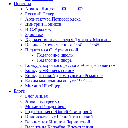
Проекты
Архив «Лицея». 2000 — 2003
Русский Север
Архитектура Петрозаводска
Дмитрий Новиков
И.С.Фрадков
Здоровье
Художественная галерея Дмитрия Москина
Великая Отечественная. 1941 — 1945
Педагогика С. Артемьевой
Педагогика школы
Педагогика двора
Конкурс короткого рассказа «Сестра таланта»
Конкурс «Во весь голос»
Конкурс новой драматургии «Ремарка»
Каким мы помним август 1991-го…
Михаил Швейцер
Блоги
Блог Лицея
Алла Нестеренко
Михаил Гольденберг
Родословная с Юлией Свинцовой
Видоискатель с Юлией Утышевой
Вернисаж с Ириной Ларионовой
Валентина Калачёва. Впечатления