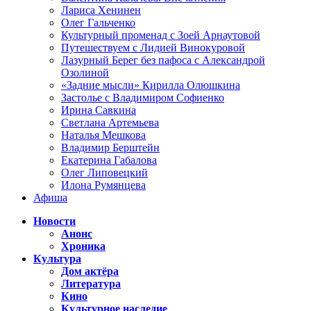
Лариса Хенинен
Олег Гальченко
Культурный променад с Зоей Арнаутовой
Путешествуем с Лидией Винокуровой
Лазурный Берег без пафоса с Александрой
Озолиной
«Задние мысли» Кирилла Олюшкина
Застолье с Владимиром Софиенко
Ирина Савкина
Светлана Артемьева
Наталья Мешкова
Владимир Берштейн
Екатерина Габалова
Олег Липовецкий
Илона Румянцева
Афиша
Новости
Анонс
Хроника
Культура
Дом актёра
Литература
Кино
Культурное наследие