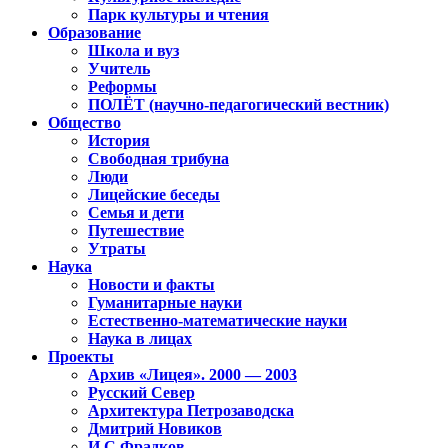
Парк культуры и чтения
Образование
Школа и вуз
Учитель
Реформы
ПОЛЁТ (научно-педагогический вестник)
Общество
История
Свободная трибуна
Люди
Лицейские беседы
Семья и дети
Путешествие
Утраты
Наука
Новости и факты
Гуманитарные науки
Естественно-математические науки
Наука в лицах
Проекты
Архив «Лицея». 2000 — 2003
Русский Север
Архитектура Петрозаводска
Дмитрий Новиков
И.С.Фрадков