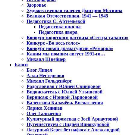
Здоровье
Художественная галерея Дмитрия Москина
Великая Отечественная. 1941 — 1945
Педагогика С. Артемьевой
Педагогика школы
Педагогика двора
Конкурс короткого рассказа «Сестра таланта»
Конкурс «Во весь голос»
Конкурс новой драматургии «Ремарка»
Каким мы помним август 1991-го…
Михаил Швейцер
Блоги
Блог Лицея
Алла Нестеренко
Михаил Гольденберг
Родословная с Юлией Свинцовой
Видоискатель с Юлией Утышевой
Вернисаж с Ириной Ларионовой
Валентина Калачёва. Впечатления
Лариса Хенинен
Олег Гальченко
Культурный променад с Зоей Арнаутовой
Путешествуем с Лидией Винокуровой
Лазурный Берег без пафоса с Александрой