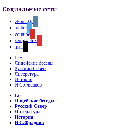
Социальные сети
vkontakte
twitter
youtube
zen-yandex
mail
12+
Лицейские беседы
Русский Север
Литература
История
И.С.Фрадков
12+
Лицейские беседы
Русский Север
Литература
История
И.С.Фрадков