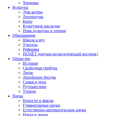
Хроника
Культура
Дом актёра
Литература
Кино
Культурное наследие
Парк культуры и чтения
Образование
Школа и вуз
Учитель
Реформы
ПОЛЁТ (научно-педагогический вестник)
Общество
История
Свободная трибуна
Люди
Лицейские беседы
Семья и дети
Путешествие
Утраты
Наука
Новости и факты
Гуманитарные науки
Естественно-математические науки
Наука в лицах