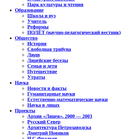
Парк культуры и чтения
Образование
Школа и вуз
Учитель
Реформы
ПОЛЁТ (научно-педагогический вестник)
Общество
История
Свободная трибуна
Люди
Лицейские беседы
Семья и дети
Путешествие
Утраты
Наука
Новости и факты
Гуманитарные науки
Естественно-математические науки
Наука в лицах
Проекты
Архив «Лицея». 2000 — 2003
Русский Север
Архитектура Петрозаводска
Дмитрий Новиков
И.С.Фрадков