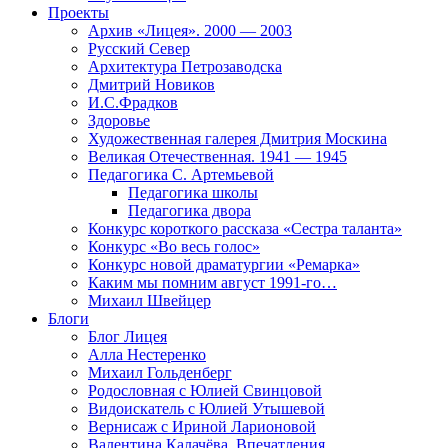
Проекты
Архив «Лицея». 2000 — 2003
Русский Север
Архитектура Петрозаводска
Дмитрий Новиков
И.С.Фрадков
Здоровье
Художественная галерея Дмитрия Москина
Великая Отечественная. 1941 — 1945
Педагогика С. Артемьевой
Педагогика школы
Педагогика двора
Конкурс короткого рассказа «Сестра таланта»
Конкурс «Во весь голос»
Конкурс новой драматургии «Ремарка»
Каким мы помним август 1991-го…
Михаил Швейцер
Блоги
Блог Лицея
Алла Нестеренко
Михаил Гольденберг
Родословная с Юлией Свинцовой
Видоискатель с Юлией Утышевой
Вернисаж с Ириной Ларионовой
Валентина Калачёва. Впечатления