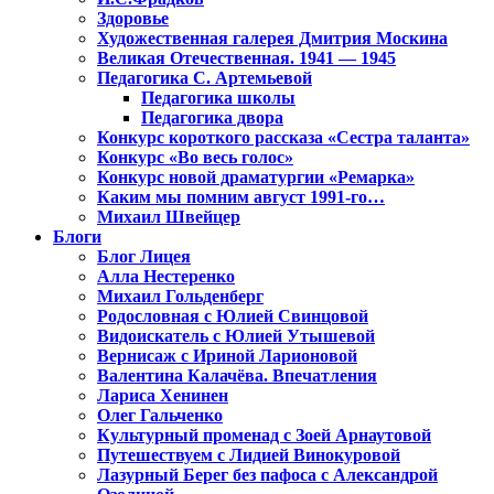
Здоровье
Художественная галерея Дмитрия Москина
Великая Отечественная. 1941 — 1945
Педагогика С. Артемьевой
Педагогика школы
Педагогика двора
Конкурс короткого рассказа «Сестра таланта»
Конкурс «Во весь голос»
Конкурс новой драматургии «Ремарка»
Каким мы помним август 1991-го…
Михаил Швейцер
Блоги
Блог Лицея
Алла Нестеренко
Михаил Гольденберг
Родословная с Юлией Свинцовой
Видоискатель с Юлией Утышевой
Вернисаж с Ириной Ларионовой
Валентина Калачёва. Впечатления
Лариса Хенинен
Олег Гальченко
Культурный променад с Зоей Арнаутовой
Путешествуем с Лидией Винокуровой
Лазурный Берег без пафоса с Александрой