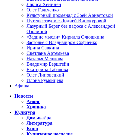
Лариса Хенинен
Олег Гальченко
Культурный променад с Зоей Арнаутовой
Путешествуем с Лидией Винокуровой
Лазурный Берег без пафоса с Александрой
Озолиной
«Задние мысли» Кирилла Олюшкина
Застолье с Владимиром Софиенко
Ирина Савкина
Светлана Артемьева
Наталья Мешкова
Владимир Берштейн
Екатерина Габалова
Олег Липовецкий
Илона Румянцева
Афиша
Новости
Анонс
Хроника
Культура
Дом актёра
Литература
Кино
Культурное наследие