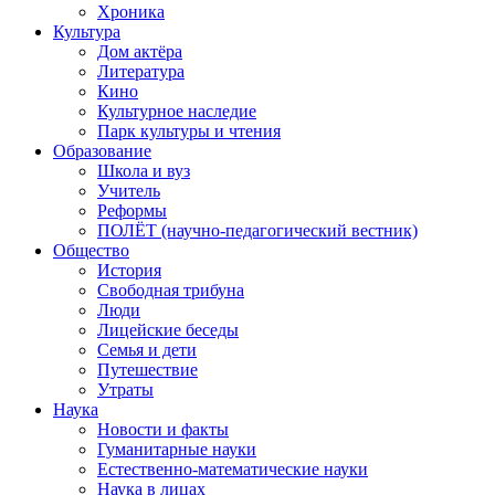
Хроника
Культура
Дом актёра
Литература
Кино
Культурное наследие
Парк культуры и чтения
Образование
Школа и вуз
Учитель
Реформы
ПОЛЁТ (научно-педагогический вестник)
Общество
История
Свободная трибуна
Люди
Лицейские беседы
Семья и дети
Путешествие
Утраты
Наука
Новости и факты
Гуманитарные науки
Естественно-математические науки
Наука в лицах