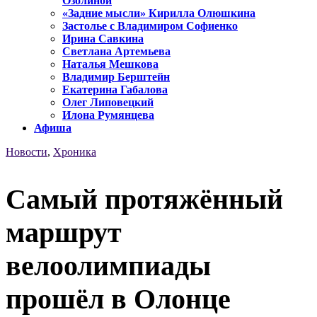
Озолиной
«Задние мысли» Кирилла Олюшкина
Застолье с Владимиром Софиенко
Ирина Савкина
Светлана Артемьева
Наталья Мешкова
Владимир Берштейн
Екатерина Габалова
Олег Липовецкий
Илона Румянцева
Афиша
Новости
,
Хроника
Самый протяжённый
маршрут
велоолимпиады
прошёл в Олонце