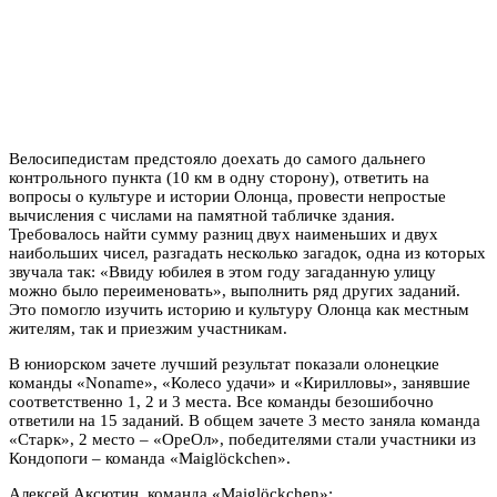
Велосипедистам предстояло доехать до самого дальнего
контрольного пункта (10 км в одну сторону), ответить на
вопросы о культуре и истории Олонца, провести непростые
вычисления с числами на памятной табличке здания.
Требовалось найти сумму разниц двух наименьших и двух
наибольших чисел, разгадать несколько загадок, одна из которых
звучала так: «Ввиду юбилея в этом году загаданную улицу
можно было переименовать», выполнить ряд других заданий.
Это помогло изучить историю и культуру Олонца как местным
жителям, так и приезжим участникам.
В юниорском зачете лучший результат показали олонецкие
команды «Noname», «Колесо удачи» и «Кирилловы», занявшие
соответственно 1, 2 и 3 места. Все команды безошибочно
ответили на 15 заданий. В общем зачете 3 место заняла команда
«Старк», 2 место – «ОреОл», победителями стали участники из
Кондопоги – команда «Maiglöckchen».
Алексей Аксютин, команда «Maiglöckchen»: