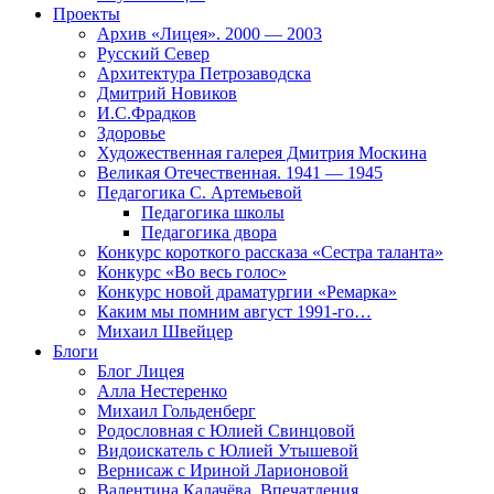
Проекты
Архив «Лицея». 2000 — 2003
Русский Север
Архитектура Петрозаводска
Дмитрий Новиков
И.С.Фрадков
Здоровье
Художественная галерея Дмитрия Москина
Великая Отечественная. 1941 — 1945
Педагогика С. Артемьевой
Педагогика школы
Педагогика двора
Конкурс короткого рассказа «Сестра таланта»
Конкурс «Во весь голос»
Конкурс новой драматургии «Ремарка»
Каким мы помним август 1991-го…
Михаил Швейцер
Блоги
Блог Лицея
Алла Нестеренко
Михаил Гольденберг
Родословная с Юлией Свинцовой
Видоискатель с Юлией Утышевой
Вернисаж с Ириной Ларионовой
Валентина Калачёва. Впечатления