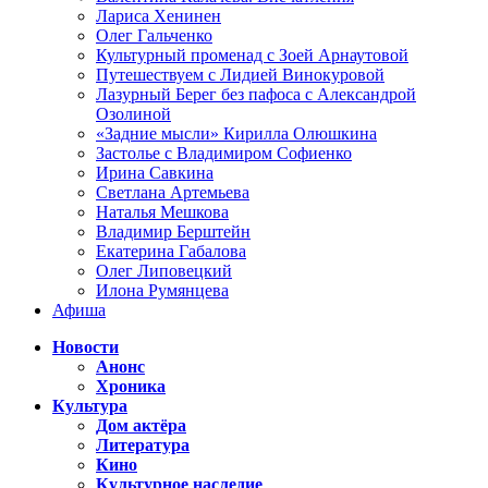
Лариса Хенинен
Олег Гальченко
Культурный променад с Зоей Арнаутовой
Путешествуем с Лидией Винокуровой
Лазурный Берег без пафоса с Александрой
Озолиной
«Задние мысли» Кирилла Олюшкина
Застолье с Владимиром Софиенко
Ирина Савкина
Светлана Артемьева
Наталья Мешкова
Владимир Берштейн
Екатерина Габалова
Олег Липовецкий
Илона Румянцева
Афиша
Новости
Анонс
Хроника
Культура
Дом актёра
Литература
Кино
Культурное наследие