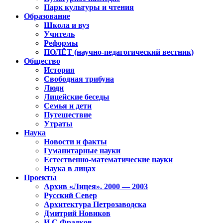
Парк культуры и чтения
Образование
Школа и вуз
Учитель
Реформы
ПОЛЁТ (научно-педагогический вестник)
Общество
История
Свободная трибуна
Люди
Лицейские беседы
Семья и дети
Путешествие
Утраты
Наука
Новости и факты
Гуманитарные науки
Естественно-математические науки
Наука в лицах
Проекты
Архив «Лицея». 2000 — 2003
Русский Север
Архитектура Петрозаводска
Дмитрий Новиков
И.С.Фрадков