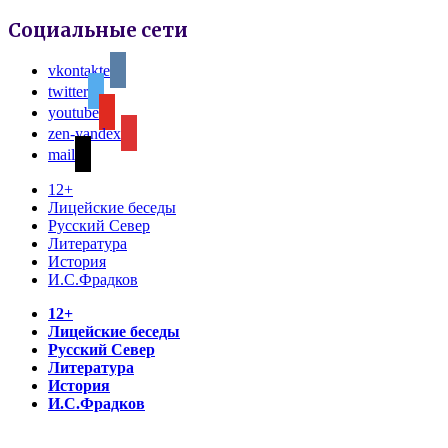
Социальные сети
vkontakte
twitter
youtube
zen-yandex
mail
12+
Лицейские беседы
Русский Север
Литература
История
И.С.Фрадков
12+
Лицейские беседы
Русский Север
Литература
История
И.С.Фрадков