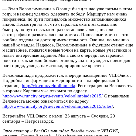
— Этап Велоолимпиады в Олонце был для нас уже пятым в этом
году, и наконец удалось одержать победу. Маршрут нам очень
понравился, по пути попадалось множество запоминающихся
видов. Несмотря на то, что старались ехать максимально
быстро, по пути несколько раз останавливались, делали
фотографии и развлекались на мостах. Подвесные мосты – это
вообще отдельная достопримечательность Олонца, по мнению
нашей команды. Надеюсь, Велоолимпиада в будущем станет еще
масштабнее, появятся новые точки на карте, новые участники и
новые интересные задания. Мы в свою очередь постараемся
посетить как можно больше этапов, узнать и увидеть новые для
нас города, улицы, памятники, природные красоты.
Велоолимпиада продолжается: впереди насыщенное VELOлето.
Подробная информация о мероприятии ‒ на официальной
странице
http://vk.com/veloolimpiada
. Регистрация на Велоквесты
в городах Карелии уже открыта по адресу
http://www.runcity.org/ru/events/veloolimpiada2015/
С правилами
Велоквеста можно ознакомиться по адресу
http://www.runcity.org/ru/events/veloolimpiada2015/rules/
.
Встречайте VELOлето с нами! 23 августа – Суоярви, 20
сентября ‒ Петрозаводск.
Организаторы ВелООлимпиады: Велодвижение
VELOVE
,
проект «Бегущий город», Молодежная организация