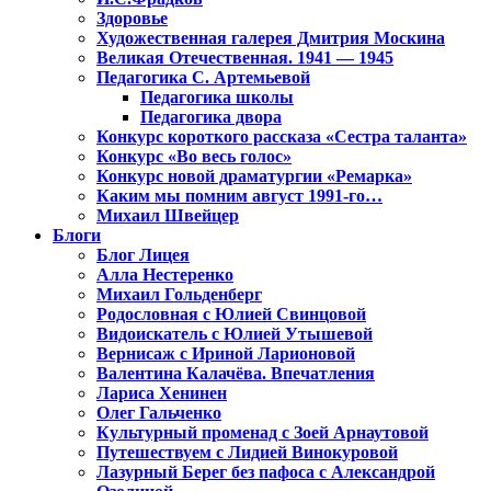
Здоровье
Художественная галерея Дмитрия Москина
Великая Отечественная. 1941 — 1945
Педагогика С. Артемьевой
Педагогика школы
Педагогика двора
Конкурс короткого рассказа «Сестра таланта»
Конкурс «Во весь голос»
Конкурс новой драматургии «Ремарка»
Каким мы помним август 1991-го…
Михаил Швейцер
Блоги
Блог Лицея
Алла Нестеренко
Михаил Гольденберг
Родословная с Юлией Свинцовой
Видоискатель с Юлией Утышевой
Вернисаж с Ириной Ларионовой
Валентина Калачёва. Впечатления
Лариса Хенинен
Олег Гальченко
Культурный променад с Зоей Арнаутовой
Путешествуем с Лидией Винокуровой
Лазурный Берег без пафоса с Александрой