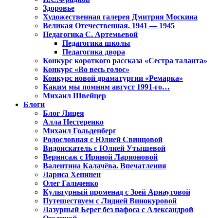
Здоровье
Художественная галерея Дмитрия Москина
Великая Отечественная. 1941 — 1945
Педагогика С. Артемьевой
Педагогика школы
Педагогика двора
Конкурс короткого рассказа «Сестра таланта»
Конкурс «Во весь голос»
Конкурс новой драматургии «Ремарка»
Каким мы помним август 1991-го…
Михаил Швейцер
Блоги
Блог Лицея
Алла Нестеренко
Михаил Гольденберг
Родословная с Юлией Свинцовой
Видоискатель с Юлией Утышевой
Вернисаж с Ириной Ларионовой
Валентина Калачёва. Впечатления
Лариса Хенинен
Олег Гальченко
Культурный променад с Зоей Арнаутовой
Путешествуем с Лидией Винокуровой
Лазурный Берег без пафоса с Александрой