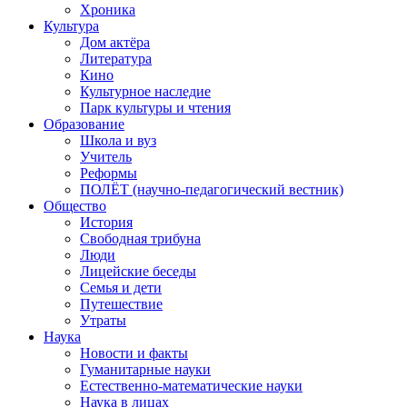
Хроника
Культура
Дом актёра
Литература
Кино
Культурное наследие
Парк культуры и чтения
Образование
Школа и вуз
Учитель
Реформы
ПОЛЁТ (научно-педагогический вестник)
Общество
История
Свободная трибуна
Люди
Лицейские беседы
Семья и дети
Путешествие
Утраты
Наука
Новости и факты
Гуманитарные науки
Естественно-математические науки
Наука в лицах