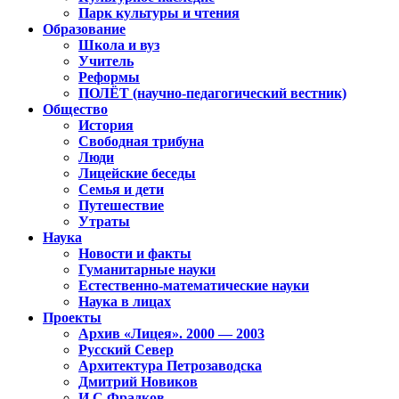
Парк культуры и чтения
Образование
Школа и вуз
Учитель
Реформы
ПОЛЁТ (научно-педагогический вестник)
Общество
История
Свободная трибуна
Люди
Лицейские беседы
Семья и дети
Путешествие
Утраты
Наука
Новости и факты
Гуманитарные науки
Естественно-математические науки
Наука в лицах
Проекты
Архив «Лицея». 2000 — 2003
Русский Север
Архитектура Петрозаводска
Дмитрий Новиков
И.С.Фрадков