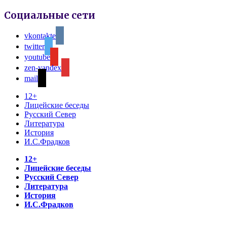
Социальные сети
vkontakte
twitter
youtube
zen-yandex
mail
12+
Лицейские беседы
Русский Север
Литература
История
И.С.Фрадков
12+
Лицейские беседы
Русский Север
Литература
История
И.С.Фрадков