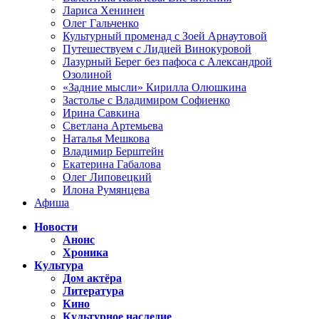
Лариса Хенинен
Олег Гальченко
Культурный променад с Зоей Арнаутовой
Путешествуем с Лидией Винокуровой
Лазурный Берег без пафоса с Александрой
Озолиной
«Задние мысли» Кирилла Олюшкина
Застолье с Владимиром Софиенко
Ирина Савкина
Светлана Артемьева
Наталья Мешкова
Владимир Берштейн
Екатерина Габалова
Олег Липовецкий
Илона Румянцева
Афиша
Новости
Анонс
Хроника
Культура
Дом актёра
Литература
Кино
Культурное наследие