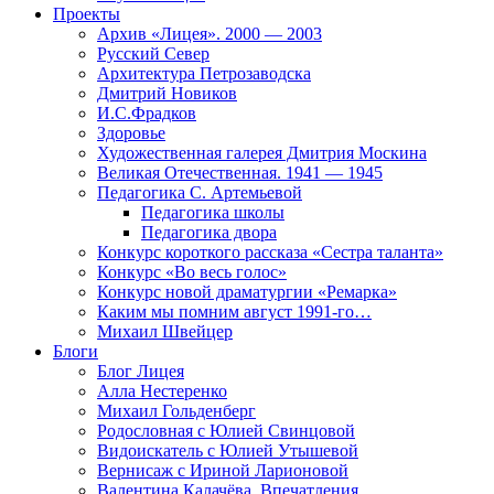
Проекты
Архив «Лицея». 2000 — 2003
Русский Север
Архитектура Петрозаводска
Дмитрий Новиков
И.С.Фрадков
Здоровье
Художественная галерея Дмитрия Москина
Великая Отечественная. 1941 — 1945
Педагогика С. Артемьевой
Педагогика школы
Педагогика двора
Конкурс короткого рассказа «Сестра таланта»
Конкурс «Во весь голос»
Конкурс новой драматургии «Ремарка»
Каким мы помним август 1991-го…
Михаил Швейцер
Блоги
Блог Лицея
Алла Нестеренко
Михаил Гольденберг
Родословная с Юлией Свинцовой
Видоискатель с Юлией Утышевой
Вернисаж с Ириной Ларионовой
Валентина Калачёва. Впечатления