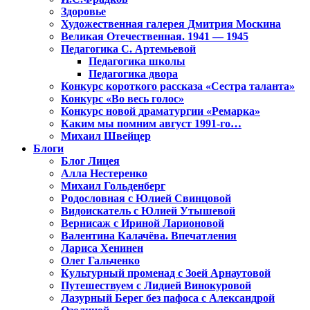
Здоровье
Художественная галерея Дмитрия Москина
Великая Отечественная. 1941 — 1945
Педагогика С. Артемьевой
Педагогика школы
Педагогика двора
Конкурс короткого рассказа «Сестра таланта»
Конкурс «Во весь голос»
Конкурс новой драматургии «Ремарка»
Каким мы помним август 1991-го…
Михаил Швейцер
Блоги
Блог Лицея
Алла Нестеренко
Михаил Гольденберг
Родословная с Юлией Свинцовой
Видоискатель с Юлией Утышевой
Вернисаж с Ириной Ларионовой
Валентина Калачёва. Впечатления
Лариса Хенинен
Олег Гальченко
Культурный променад с Зоей Арнаутовой
Путешествуем с Лидией Винокуровой
Лазурный Берег без пафоса с Александрой