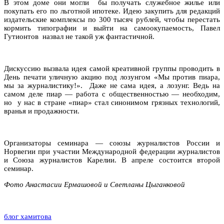
В этом доме они могли
бы получать служебное жилье или
покупать его по льготной ипотеке. Идею закупить для редакций
издательские комплексы по 300 тысяч рублей, чтобы перестать
кормить типографии и выйти на самоокупаемость, Павел
Гутионтов
назвал не такой уж фантастичной.
Дискуссию вызвала идея самой креативной группы проводить в
День печати уличную акцию под лозунгом «Мы против пиара,
мы за журналистику!». Даже не сама идея, а лозунг. Ведь на
самом деле пиар — работа с общественностью — необходим,
но
у нас в стране «пиар» стал синонимом грязных технологий,
вранья и продажности.
Организаторы семинара — союзы журналистов России и
Норвегии при участии Международной федерации журналистов
и Союза журналистов Карелии. В апреле состоится второй
семинар.
Фото Анастасии Ермашовой и Светланы Цыганковой
блог хамитова