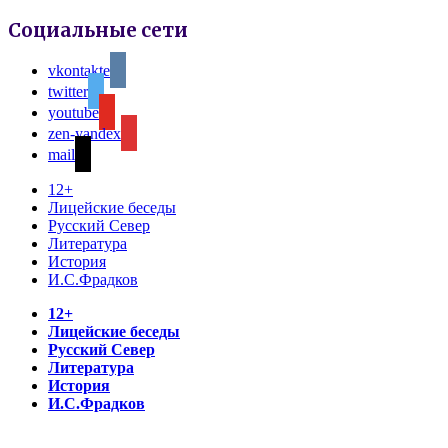
Социальные сети
vkontakte
twitter
youtube
zen-yandex
mail
12+
Лицейские беседы
Русский Север
Литература
История
И.С.Фрадков
12+
Лицейские беседы
Русский Север
Литература
История
И.С.Фрадков