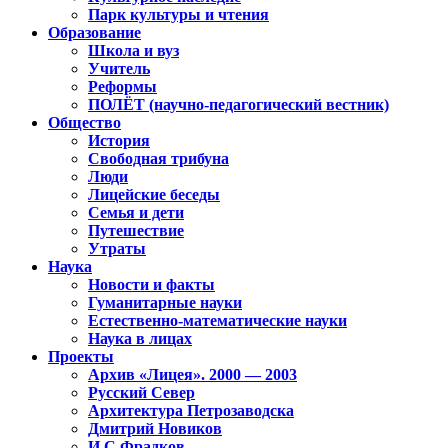
Парк культуры и чтения
Образование
Школа и вуз
Учитель
Реформы
ПОЛЁТ (научно-педагогический вестник)
Общество
История
Свободная трибуна
Люди
Лицейские беседы
Семья и дети
Путешествие
Утраты
Наука
Новости и факты
Гуманитарные науки
Естественно-математические науки
Наука в лицах
Проекты
Архив «Лицея». 2000 — 2003
Русский Север
Архитектура Петрозаводска
Дмитрий Новиков
И.С.Фрадков