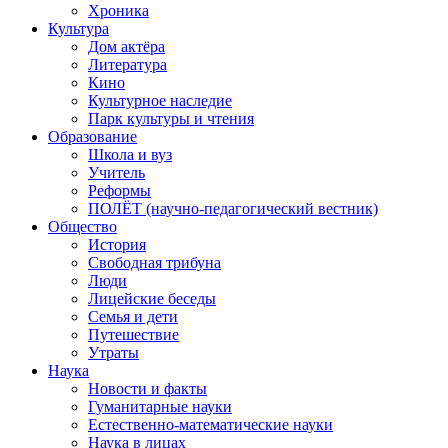
Хроника
Культура
Дом актёра
Литература
Кино
Культурное наследие
Парк культуры и чтения
Образование
Школа и вуз
Учитель
Реформы
ПОЛЁТ (научно-педагогический вестник)
Общество
История
Свободная трибуна
Люди
Лицейские беседы
Семья и дети
Путешествие
Утраты
Наука
Новости и факты
Гуманитарные науки
Естественно-математические науки
Наука в лицах