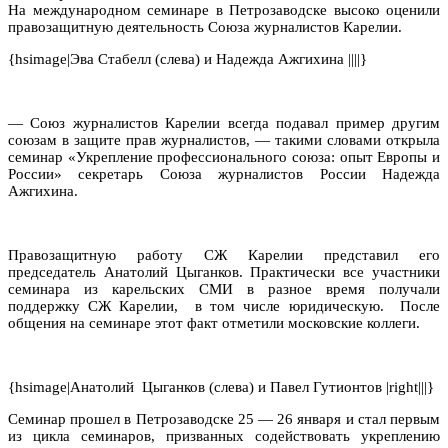
На международном семинаре в Петрозаводске высоко оценили
правозащитную деятельность Союза журналистов Карелии.
{hsimage|Эва Стабелл (слева) и Надежда Ажгихина ||||}
— Союз журналистов Карелии всегда подавал пример другим
союзам в защите прав журналистов, — такими словами открыла
семинар «Укрепление профессионального союза: опыт Европы и
России» секретарь Союза журналистов России Надежда
Ажгихина.
Правозащитную работу СЖ Карелии представил его
председатель Анатолий Цыганков. Практически все участники
семинара из карельских СМИ в разное время получали
поддержку СЖ Карелии,
в том числе юридическую.
После
общения на семинаре этот факт отметили московские коллеги.
{hsimage|Анатолий Цыганков (слева) и Павел Гутионтов |right|||}
Семинар прошел в Петрозаводске 25 — 26 января и стал первым
из цикла семинаров, призванных содействовать укреплению