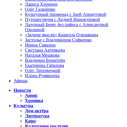
Лариса Хенинен
Олег Гальченко
Культурный променад с Зоей Арнаутовой
Путешествуем с Лидией Винокуровой
Лазурный Берег без пафоса с Александрой
Озолиной
«Задние мысли» Кирилла Олюшкина
Застолье с Владимиром Софиенко
Ирина Савкина
Светлана Артемьева
Наталья Мешкова
Владимир Берштейн
Екатерина Габалова
Олег Липовецкий
Илона Румянцева
Афиша
Новости
Анонс
Хроника
Культура
Дом актёра
Литература
Кино
Культурное наследие