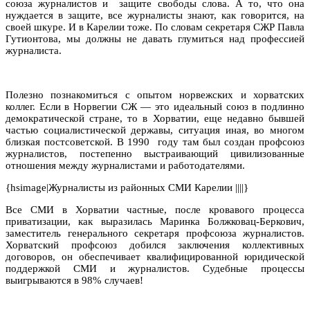
союза журналистов и
защите свободы слова. А то, что она
нуждается в защите, все журналисты знают, как говорится, на
своей шкуре. И в Карелии тоже. По словам секретаря СЖР Павла
Гутионтова, мы должны не давать глумиться над профессией
журналиста.
Полезно познакомиться с опытом норвежских и хорватских
коллег. Если в Норвегии СЖ — это идеальный союз в подлинно
демократической стране, то в Хорватии, еще недавно бывшей
частью социалистической державы, ситуация иная, во многом
близкая постсоветской. В 1990 году там был создан профсоюз
журналистов, постепенно выстраивающий цивилизованные
отношения между журналистами и работодателями.
{hsimage|Журналисты из районных СМИ Карелии ||||}
Все СМИ в Хорватии частные, после кровавого процесса
приватизации, как выразилась Маринка Болжковац-Беркович,
заместитель генерального секретаря профсоюза журналистов.
Хорватский профсоюз добился заключения коллективных
договоров, он обеспечивает квалифицированной юридической
поддержкой СМИ и журналистов. Судебные процессы
выигрываются в 98% случаев!