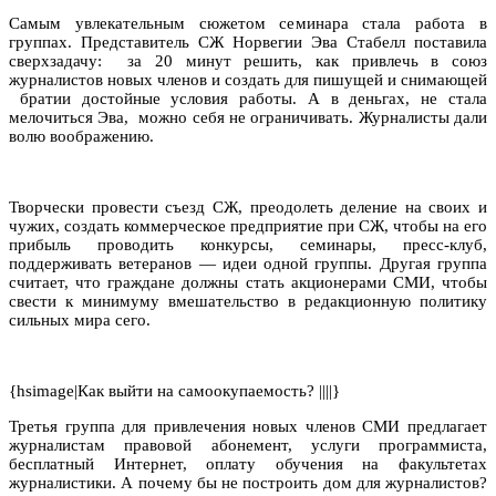
Самым увлекательным сюжетом семинара стала работа в
группах. Представитель СЖ Норвегии Эва Стабелл поставила
сверхзадачу:
за 20 минут решить, как привлечь в союз
журналистов новых членов и создать для пишущей и снимающей
братии достойные условия работы. А в деньгах, не стала
мелочиться Эва,
можно себя не ограничивать. Журналисты дали
волю воображению.
Творчески провести съезд СЖ, преодолеть деление на своих и
чужих, создать коммерческое предприятие при СЖ, чтобы на его
прибыль проводить конкурсы, семинары, пресс-клуб,
поддерживать ветеранов — идеи одной группы. Другая группа
считает, что граждане должны стать акционерами СМИ, чтобы
свести к минимуму вмешательство в редакционную политику
сильных мира сего.
{hsimage|Как выйти на самоокупаемость? ||||}
Третья группа для привлечения новых членов СМИ предлагает
журналистам правовой абонемент, услуги программиста,
бесплатный Интернет, оплату обучения на факультетах
журналистики. А почему бы не построить дом для журналистов?