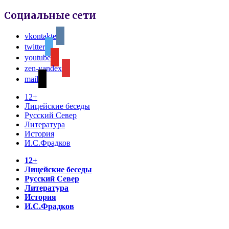
Социальные сети
vkontakte
twitter
youtube
zen-yandex
mail
12+
Лицейские беседы
Русский Север
Литература
История
И.С.Фрадков
12+
Лицейские беседы
Русский Север
Литература
История
И.С.Фрадков