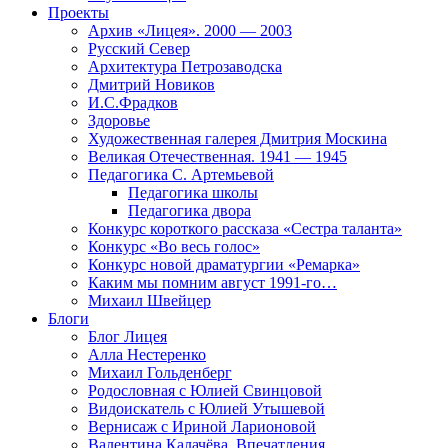
Проекты
Архив «Лицея». 2000 — 2003
Русский Север
Архитектура Петрозаводска
Дмитрий Новиков
И.С.Фрадков
Здоровье
Художественная галерея Дмитрия Москина
Великая Отечественная. 1941 — 1945
Педагогика С. Артемьевой
Педагогика школы
Педагогика двора
Конкурс короткого рассказа «Сестра таланта»
Конкурс «Во весь голос»
Конкурс новой драматургии «Ремарка»
Каким мы помним август 1991-го…
Михаил Швейцер
Блоги
Блог Лицея
Алла Нестеренко
Михаил Гольденберг
Родословная с Юлией Свинцовой
Видоискатель с Юлией Утышевой
Вернисаж с Ириной Ларионовой
Валентина Калачёва. Впечатления