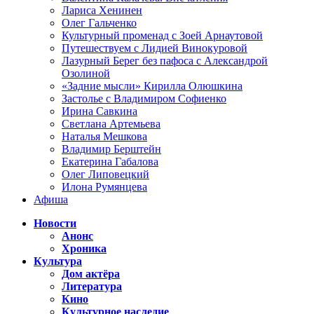
Лариса Хенинен
Олег Гальченко
Культурный променад с Зоей Арнаутовой
Путешествуем с Лидией Винокуровой
Лазурный Берег без пафоса с Александрой
Озолиной
«Задние мысли» Кирилла Олюшкина
Застолье с Владимиром Софиенко
Ирина Савкина
Светлана Артемьева
Наталья Мешкова
Владимир Берштейн
Екатерина Габалова
Олег Липовецкий
Илона Румянцева
Афиша
Новости
Анонс
Хроника
Культура
Дом актёра
Литература
Кино
Культурное наследие