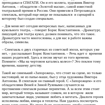
преподавал в СПбГАТИ. Он и его коллега, художник Виктор
Антонов, – обладатели «Золотой маски», самой известной
театральной премии в России. Они привезли в Петрозаводск
спектакль, который еще нигде не показывался и сценарий к
которому был создан специально.
– Для меня нет сегодня интересных пьес, написанных для
кукольного театра, – говорит Борис Константинов. –Драматург,
пишущий для театра кукол, должен понимать, что это такое.
Драматурги часто многословны, а для нас в работе важны
образы, символы.
– Спектакль о двух старичках из советской эпохи, которых уже
нет, – рассказывает Борис Константинов. – Речь идет о времени
наших родителей. Здесь и песни звучат из того времени.
Помните: «Мы на чертовом катались колесе»? Это поклон тому
времени, нашему детству.
Такой же синенький «Запорожец», что стоит на сцене, но только
настоящий, не из папье-маше, был у отца художника Виктора
Антонова. В спектакле он главный герой. С «Запорожцем» и его
обладателями Веней и Зиной Рулевыми случаются на
протяжении спектакля разные перипетии. А за всем этим стоит
мир, который теперь называют совком, но в котором жили
замечательные люди, умевшие любить и мечтать. Диалоги героев
исполнены любви, юмора и теплоты. Нам удалось посмотреть
всего одну сцену. Но этого было достаточно, чтобы захотеть