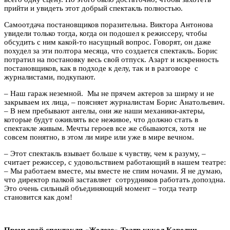
прийти и увидеть этот добрый спектакль полностью.
Самоотдача постановщиков поразительна. Виктора Антонова
увидели только тогда, когда он подошел к режиссеру, чтобы
обсудить с ним какой-то насущный вопрос. Говорят, он даже
похудел за эти полтора месяца, что создается спектакль. Борис
потратил на постановку весь свой отпуск. Азарт и искренность
постановщиков, как в подходе к делу, так и в разговоре с
журналистами, подкупают.
– Наш гараж неземной. Мы не прячем актеров за ширму и не
закрываем их лица, – поясняет журналистам Борис Анатольевич.
– В нем пребывают ангелы, они же наши механики-актеры,
которые будут оживлять все неживое, что должно стать в
спектакле живым. Мечты героев все же сбываются, хотя не
совсем понятно, в этом ли мире или уже в мире вечном.
– Этот спектакль взывает больше к чувству, чем к разуму, –
считает режиссер, с удовольствием работающий в нашем театре:
– Мы работаем вместе, мы вместе не спим ночами. Я не думаю,
что директор палкой заставляет сотрудников работать допоздна.
Это очень сильный объединяющий момент – тогда театр
становится как дом!
Премьерой спектакля «Железо» Театр кукол Карелии