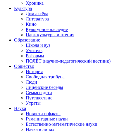
Хроника
Культура
Дом актёра
Литература
Кино
Культурное наследие
Парк культуры и чтения
Образование
Школа и вуз
Учитель
Реформы
ПОЛЁТ (научно-педагогический вестник)
Общество
История
Свободная трибуна
Люди
Лицейские беседы
Семья и дети
Путешествие
Утраты
Наука
Новости и факты
Гуманитарные науки
Естественно-математические науки
Наука в лицах