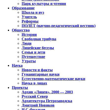
Парк культуры и чтения
Образование
Школа и вуз
Учитель
Реформы
ПОЛЁТ (научно-педагогический вестник)
Общество
История
Свободная трибуна
Люди
Лицейские беседы
Семья и дети
Путешествие
Утраты
Наука
Новости и факты
Гуманитарные науки
Естественно-математические науки
Наука в лицах
Проекты
Архив «Лицея». 2000 — 2003
Русский Север
Архитектура Петрозаводска
Дмитрий Новиков
И.С.Фрадков