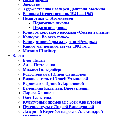
Здоровье
Художественная галерея Дмитрия Москина
Великая Отечественная. 1941 — 1945
Педагогика С. Артемьевой
Педагогика школы
Педагогика двора
Конкурс короткого рассказа «Сестра таланта»
Конкурс «Во весь голос»
Конкурс новой драматургии «Ремарка»
Каким мы помним август 1991-го…
Михаил Швейцер
Блоги
Блог Лицея
Алла Нестеренко
Михаил Гольденберг
Родословная с Юлией Свинцовой
Видоискатель с Юлией Утышевой
Вернисаж с Ириной Ларионовой
Валентина Калачёва. Впечатления
Лариса Хенинен
Олег Гальченко
Культурный променад с Зоей Арнаутовой
Путешествуем с Лидией Винокуровой
Лазурный Берег без пафоса с Александрой