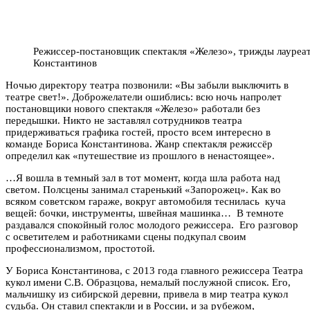
Режиссер-постановщик спектакля «Железо», трижды лауреа
Константинов
Ночью директору театра позвонили: «Вы забыли выключить в
театре свет!». Доброжелатели ошиблись: всю ночь напролет
постановщики нового спектакля «Железо» работали без
передышки. Никто не заставлял сотрудников театра
придерживаться графика гостей, просто всем интересно в
команде Бориса Константинова. Жанр спектакля режиссёр
определил как «путешествие из прошлого в ненастоящее».
…Я вошла в темный зал в тот момент, когда шла работа над
светом. Полсцены занимал старенький «Запорожец». Как во
всяком советском гараже, вокруг автомобиля теснилась куча
вещей: бочки, инструменты, швейная машинка… В темноте
раздавался спокойный голос молодого режиссера. Его разговор
с осветителем и работниками сцены подкупал своим
профессионализмом, простотой.
У Бориса Константинова, с 2013 года главного режиссера Театра
кукол имени С.В. Образцова, немалый послужной список. Его,
мальчишку из сибирской деревни, привела в мир театра кукол
судьба. Он ставил спектакли и в России, и за рубежом,