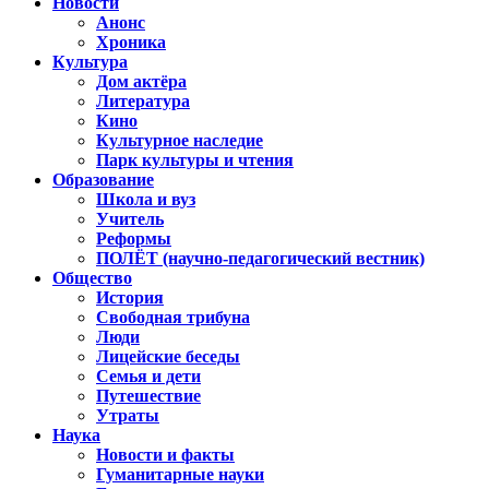
Новости
Анонс
Хроника
Культура
Дом актёра
Литература
Кино
Культурное наследие
Парк культуры и чтения
Образование
Школа и вуз
Учитель
Реформы
ПОЛЁТ (научно-педагогический вестник)
Общество
История
Свободная трибуна
Люди
Лицейские беседы
Семья и дети
Путешествие
Утраты
Наука
Новости и факты
Гуманитарные науки