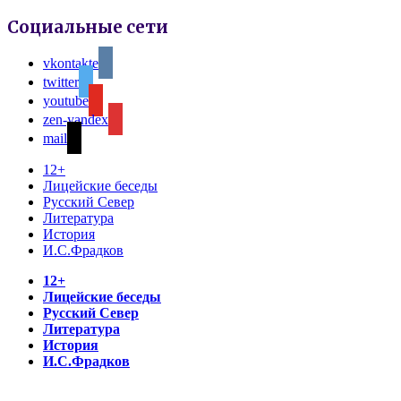
Социальные сети
vkontakte
twitter
youtube
zen-yandex
mail
12+
Лицейские беседы
Русский Север
Литература
История
И.С.Фрадков
12+
Лицейские беседы
Русский Север
Литература
История
И.С.Фрадков