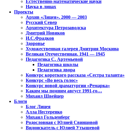
Естественно-математические науки
Наука в лицах
Проекты
Архив «Лицея». 2000 — 2003
Русский Север
Архитектура Петрозаводска
Дмитрий Новиков
И.С.Фрадков
Здоровье
Художественная галерея Дмитрия Москина
Великая Отечественная. 1941 — 1945
Педагогика С. Артемьевой
Педагогика школы
Педагогика двора
Конкурс короткого рассказа «Сестра таланта»
Конкурс «Во весь голос»
Конкурс новой драматургии «Ремарка»
Каким мы помним август 1991-го…
Михаил Швейцер
Блоги
Блог Лицея
Алла Нестеренко
Михаил Гольденберг
Родословная с Юлией Свинцовой
Видоискатель с Юлией Утышевой