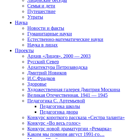
Лицейские беседы
Семья и дети
Путешествие
Утраты
Наука
Новости и факты
Гуманитарные науки
Естественно-математические науки
Наука в лицах
Проекты
Архив «Лицея». 2000 — 2003
Русский Север
Архитектура Петрозаводска
Дмитрий Новиков
И.С.Фрадков
Здоровье
Художественная галерея Дмитрия Москина
Великая Отечественная. 1941 — 1945
Педагогика С. Артемьевой
Педагогика школы
Педагогика двора
Конкурс короткого рассказа «Сестра таланта»
Конкурс «Во весь голос»
Конкурс новой драматургии «Ремарка»
Каким мы помним август 1991-го…