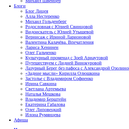
Михаил Швейцер
Блоги
Блог Лицея
Алла Нестеренко
Михаил Гольденберг
Родословная с Юлией Свинцовой
Видоискатель с Юлией Утышевой
Вернисаж с Ириной Ларионовой
Валентина Калачёва. Впечатления
Лариса Хенинен
Олег Гальченко
Культурный променад с Зоей Арнаутовой
Путешествуем с Лидией Винокуровой
Лазурный Берег без пафоса с Александрой Озолино
«Задние мысли» Кирилла Олюшкина
Застолье с Владимиром Софиенко
Ирина Савкина
Светлана Артемьева
Наталья Мешкова
Владимир Берштейн
Екатерина Габалова
Олег Липовецкий
Илона Румянцева
Афиша