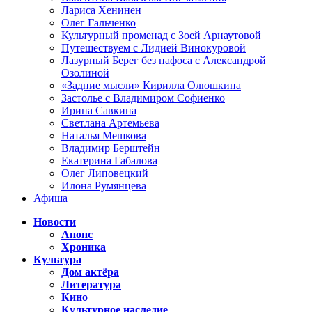
Лариса Хенинен
Олег Гальченко
Культурный променад с Зоей Арнаутовой
Путешествуем с Лидией Винокуровой
Лазурный Берег без пафоса с Александрой
Озолиной
«Задние мысли» Кирилла Олюшкина
Застолье с Владимиром Софиенко
Ирина Савкина
Светлана Артемьева
Наталья Мешкова
Владимир Берштейн
Екатерина Габалова
Олег Липовецкий
Илона Румянцева
Афиша
Новости
Анонс
Хроника
Культура
Дом актёра
Литература
Кино
Культурное наследие