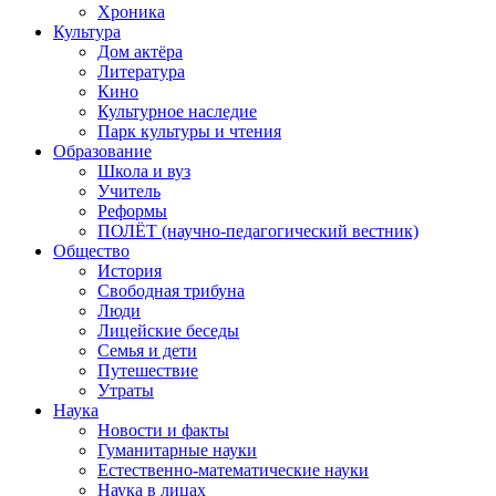
Хроника
Культура
Дом актёра
Литература
Кино
Культурное наследие
Парк культуры и чтения
Образование
Школа и вуз
Учитель
Реформы
ПОЛЁТ (научно-педагогический вестник)
Общество
История
Свободная трибуна
Люди
Лицейские беседы
Семья и дети
Путешествие
Утраты
Наука
Новости и факты
Гуманитарные науки
Естественно-математические науки
Наука в лицах