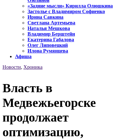
Озолиной
«Задние мысли» Кирилла Олюшкина
Застолье с Владимиром Софиенко
Ирина Савкина
Светлана Артемьева
Наталья Мешкова
Владимир Берштейн
Екатерина Габалова
Олег Липовецкий
Илона Румянцева
Афиша
Новости
,
Хроника
Власть в
Медвежьегорске
продолжает
оптимизацию,