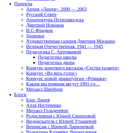
Проекты
Архив «Лицея». 2000 — 2003
Русский Север
Архитектура Петрозаводска
Дмитрий Новиков
И.С.Фрадков
Здоровье
Художественная галерея Дмитрия Москина
Великая Отечественная. 1941 — 1945
Педагогика С. Артемьевой
Педагогика школы
Педагогика двора
Конкурс короткого рассказа «Сестра таланта»
Конкурс «Во весь голос»
Конкурс новой драматургии «Ремарка»
Каким мы помним август 1991-го…
Михаил Швейцер
Блоги
Блог Лицея
Алла Нестеренко
Михаил Гольденберг
Родословная с Юлией Свинцовой
Видоискатель с Юлией Утышевой
Вернисаж с Ириной Ларионовой
Валентина Калачёва. Впечатления