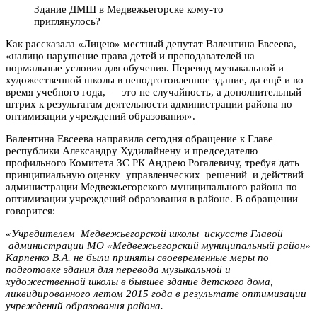
Здание ДМШ в Медвежьегорске кому-то
приглянулось?
Как рассказала «Лицею» местный депутат Валентина Евсеева,
«налицо нарушение права детей и преподавателей на
нормальные условия для обучения. Перевод музыкальной и
художественной школы в неподготовленное здание, да ещё и во
время учебного года, — это не случайность, а дополнительный
штрих к результатам деятельности администрации района по
оптимизации учреждений образования».
Валентина Евсеева направила сегодня обращение к Главе
республики Александру Худилайнену и председателю
профильного Комитета ЗС РК Андрею Рогалевичу, требуя дать
принципиальную оценку управленческих решений и действий
администрации Медвежьегорского муниципального района по
оптимизации учреждений образования в районе. В обращении
говорится:
«Учредителем Медвежьегорской школы искусств Главой
администрации МО «Медвежьегорский муниципальный район»
Карпенко В.А. не были приняты своевременные меры по
подготовке здания для перевода музыкальной и
художественной школы в бывшее здание детского дома,
ликвидированного летом 2015 года в результате оптимизации
учреждений образования района.