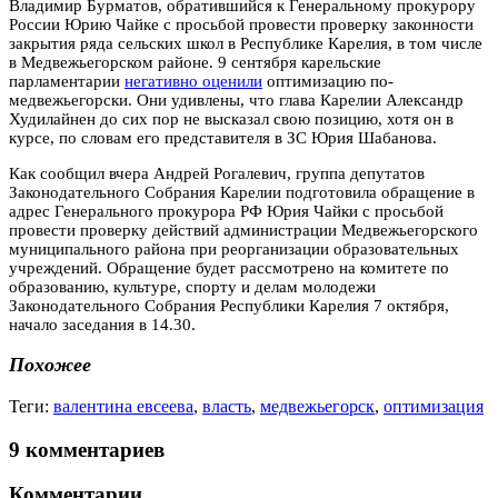
Владимир Бурматов, обратившийся к Генеральному прокурору
России Юрию Чайке с просьбой провести проверку законности
закрытия ряда сельских школ в Республике Карелия, в том числе
в Медвежьегорском районе. 9 сентября карельские
парламентарии
негативно оценили
оптимизацию по-
медвежьегорски. Они удивлены, что глава Карелии Александр
Худилайнен до сих пор не высказал свою позицию, хотя он в
курсе, по словам его представителя в ЗС Юрия Шабанова.
Как сообщил вчера Андрей Рогалевич, группа депутатов
Законодательного Собрания Карелии подготовила обращение в
адрес Генерального прокурора РФ Юрия Чайки с просьбой
провести проверку действий администрации Медвежьегорского
муниципального района при реорганизации образовательных
учреждений. Обращение будет рассмотрено на комитете по
образованию, культуре, спорту и делам молодежи
Законодательного Собрания Республики Карелия 7 октября,
начало заседания в 14.30.
Похожее
Теги:
валентина евсеева
,
власть
,
медвежьегорск
,
оптимизация
9 комментариев
Комментарии