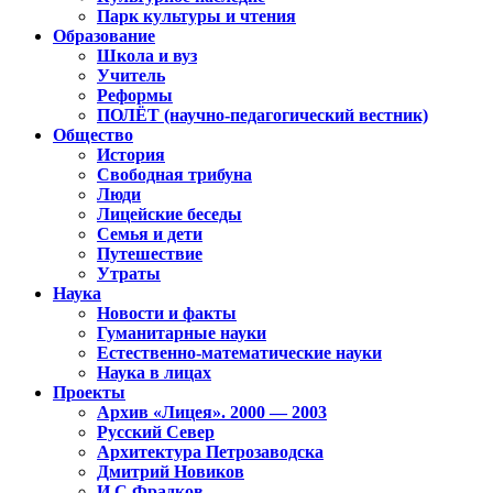
Парк культуры и чтения
Образование
Школа и вуз
Учитель
Реформы
ПОЛЁТ (научно-педагогический вестник)
Общество
История
Свободная трибуна
Люди
Лицейские беседы
Семья и дети
Путешествие
Утраты
Наука
Новости и факты
Гуманитарные науки
Естественно-математические науки
Наука в лицах
Проекты
Архив «Лицея». 2000 — 2003
Русский Север
Архитектура Петрозаводска
Дмитрий Новиков
И.С.Фрадков