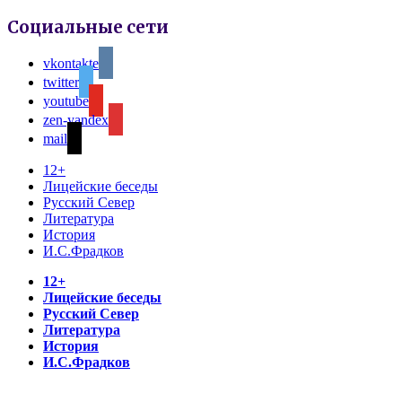
Социальные сети
vkontakte
twitter
youtube
zen-yandex
mail
12+
Лицейские беседы
Русский Север
Литература
История
И.С.Фрадков
12+
Лицейские беседы
Русский Север
Литература
История
И.С.Фрадков