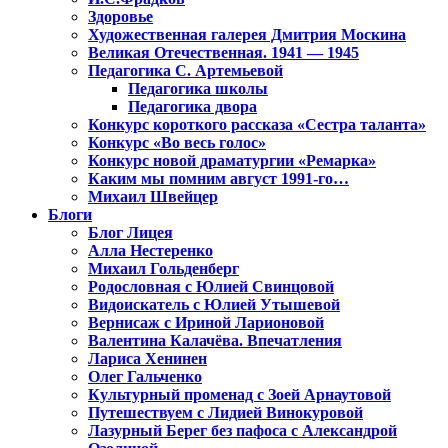
Здоровье
Художественная галерея Дмитрия Москина
Великая Отечественная. 1941 — 1945
Педагогика С. Артемьевой
Педагогика школы
Педагогика двора
Конкурс короткого рассказа «Сестра таланта»
Конкурс «Во весь голос»
Конкурс новой драматургии «Ремарка»
Каким мы помним август 1991-го…
Михаил Швейцер
Блоги
Блог Лицея
Алла Нестеренко
Михаил Гольденберг
Родословная с Юлией Свинцовой
Видоискатель с Юлией Утышевой
Вернисаж с Ириной Ларионовой
Валентина Калачёва. Впечатления
Лариса Хенинен
Олег Гальченко
Культурный променад с Зоей Арнаутовой
Путешествуем с Лидией Винокуровой
Лазурный Берег без пафоса с Александрой