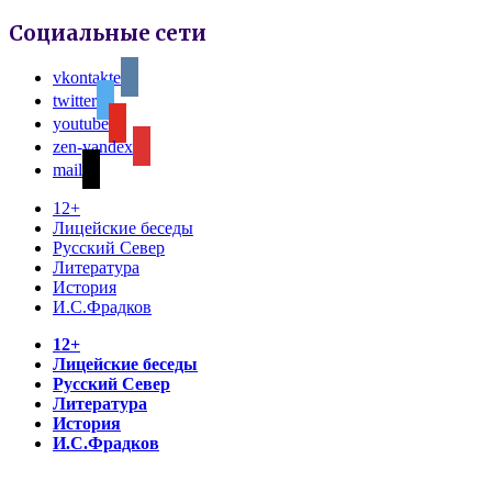
Социальные сети
vkontakte
twitter
youtube
zen-yandex
mail
12+
Лицейские беседы
Русский Север
Литература
История
И.С.Фрадков
12+
Лицейские беседы
Русский Север
Литература
История
И.С.Фрадков