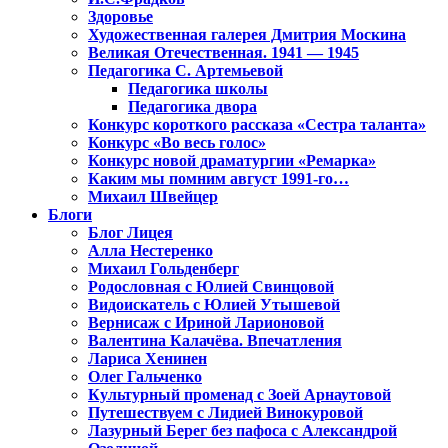
Здоровье
Художественная галерея Дмитрия Москина
Великая Отечественная. 1941 — 1945
Педагогика С. Артемьевой
Педагогика школы
Педагогика двора
Конкурс короткого рассказа «Сестра таланта»
Конкурс «Во весь голос»
Конкурс новой драматургии «Ремарка»
Каким мы помним август 1991-го…
Михаил Швейцер
Блоги
Блог Лицея
Алла Нестеренко
Михаил Гольденберг
Родословная с Юлией Свинцовой
Видоискатель с Юлией Утышевой
Вернисаж с Ириной Ларионовой
Валентина Калачёва. Впечатления
Лариса Хенинен
Олег Гальченко
Культурный променад с Зоей Арнаутовой
Путешествуем с Лидией Винокуровой
Лазурный Берег без пафоса с Александрой