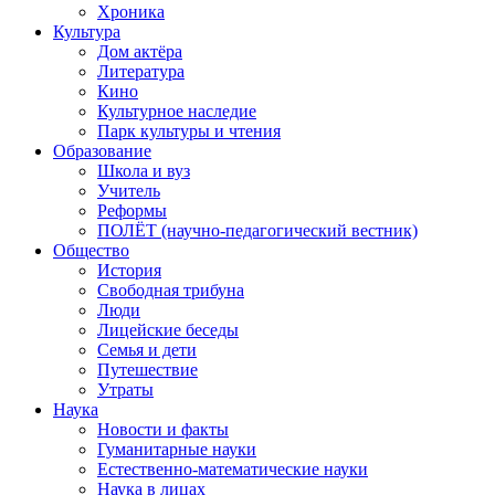
Хроника
Культура
Дом актёра
Литература
Кино
Культурное наследие
Парк культуры и чтения
Образование
Школа и вуз
Учитель
Реформы
ПОЛЁТ (научно-педагогический вестник)
Общество
История
Свободная трибуна
Люди
Лицейские беседы
Семья и дети
Путешествие
Утраты
Наука
Новости и факты
Гуманитарные науки
Естественно-математические науки
Наука в лицах