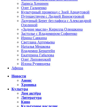
Лариса Хенинен
Олег Гальченко
Культурный променад с Зоей Арнаутовой
Путешествуем с Лидией Винокуровой
Лазурный Берег без пафоса с Александрой
Озолиной
«Задние мысли» Кирилла Олюшкина
Застолье с Владимиром Софиенко
Ирина Савкина
Светлана Артемьева
Наталья Мешкова
Владимир Берштейн
Екатерина Габалова
Олег Липовецкий
Илона Румянцева
Афиша
Новости
Анонс
Хроника
Культура
Дом актёра
Литература
Кино
Культурное наследие