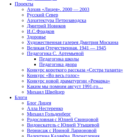
Проекты
Архив «Лицея». 2000 — 2003
Русский Север
Архитектура Петрозаводска
Дмитрий Новиков
И.С.Фрадков
Здоровье
Художественная галерея Дмитрия Москина
Великая Отечественная. 1941 — 1945
Педагогика С. Артемьевой
Педагогика школы
Педагогика двора
Конкурс короткого рассказа «Сестра таланта»
Конкурс «Во весь голос»
Конкурс новой драматургии «Ремарка»
Каким мы помним август 1991-го…
Михаил Швейцер
Блоги
Блог Лицея
Алла Нестеренко
Михаил Гольденберг
Родословная с Юлией Свинцовой
Видоискатель с Юлией Утышевой
Вернисаж с Ириной Ларионовой
Валентина Калачёва. Впечатления