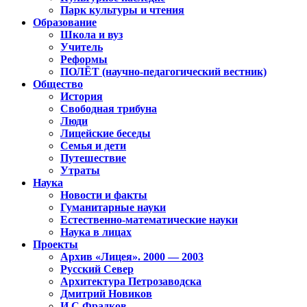
Парк культуры и чтения
Образование
Школа и вуз
Учитель
Реформы
ПОЛЁТ (научно-педагогический вестник)
Общество
История
Свободная трибуна
Люди
Лицейские беседы
Семья и дети
Путешествие
Утраты
Наука
Новости и факты
Гуманитарные науки
Естественно-математические науки
Наука в лицах
Проекты
Архив «Лицея». 2000 — 2003
Русский Север
Архитектура Петрозаводска
Дмитрий Новиков
И.С.Фрадков