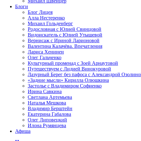
Михаил Швейцер
Блоги
Блог Лицея
Алла Нестеренко
Михаил Гольденберг
Родословная с Юлией Свинцовой
Видоискатель с Юлией Утышевой
Вернисаж с Ириной Ларионовой
Валентина Калачёва. Впечатления
Лариса Хенинен
Олег Гальченко
Культурный променад с Зоей Арнаутовой
Путешествуем с Лидией Винокуровой
Лазурный Берег без пафоса с Александрой Озолино
«Задние мысли» Кирилла Олюшкина
Застолье с Владимиром Софиенко
Ирина Савкина
Светлана Артемьева
Наталья Мешкова
Владимир Берштейн
Екатерина Габалова
Олег Липовецкий
Илона Румянцева
Афиша