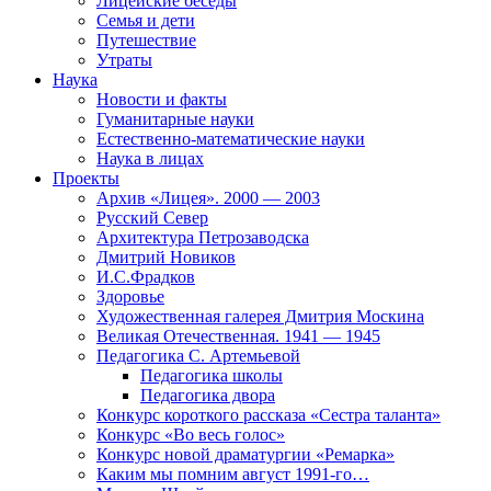
Лицейские беседы
Семья и дети
Путешествие
Утраты
Наука
Новости и факты
Гуманитарные науки
Естественно-математические науки
Наука в лицах
Проекты
Архив «Лицея». 2000 — 2003
Русский Север
Архитектура Петрозаводска
Дмитрий Новиков
И.С.Фрадков
Здоровье
Художественная галерея Дмитрия Москина
Великая Отечественная. 1941 — 1945
Педагогика С. Артемьевой
Педагогика школы
Педагогика двора
Конкурс короткого рассказа «Сестра таланта»
Конкурс «Во весь голос»
Конкурс новой драматургии «Ремарка»
Каким мы помним август 1991-го…