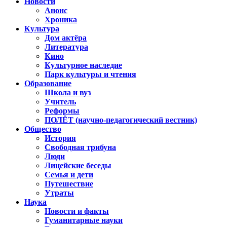
Новости
Анонс
Хроника
Культура
Дом актёра
Литература
Кино
Культурное наследие
Парк культуры и чтения
Образование
Школа и вуз
Учитель
Реформы
ПОЛЁТ (научно-педагогический вестник)
Общество
История
Свободная трибуна
Люди
Лицейские беседы
Семья и дети
Путешествие
Утраты
Наука
Новости и факты
Гуманитарные науки