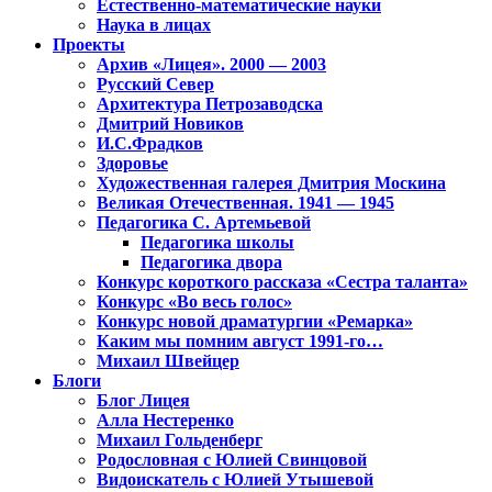
Естественно-математические науки
Наука в лицах
Проекты
Архив «Лицея». 2000 — 2003
Русский Север
Архитектура Петрозаводска
Дмитрий Новиков
И.С.Фрадков
Здоровье
Художественная галерея Дмитрия Москина
Великая Отечественная. 1941 — 1945
Педагогика С. Артемьевой
Педагогика школы
Педагогика двора
Конкурс короткого рассказа «Сестра таланта»
Конкурс «Во весь голос»
Конкурс новой драматургии «Ремарка»
Каким мы помним август 1991-го…
Михаил Швейцер
Блоги
Блог Лицея
Алла Нестеренко
Михаил Гольденберг
Родословная с Юлией Свинцовой
Видоискатель с Юлией Утышевой