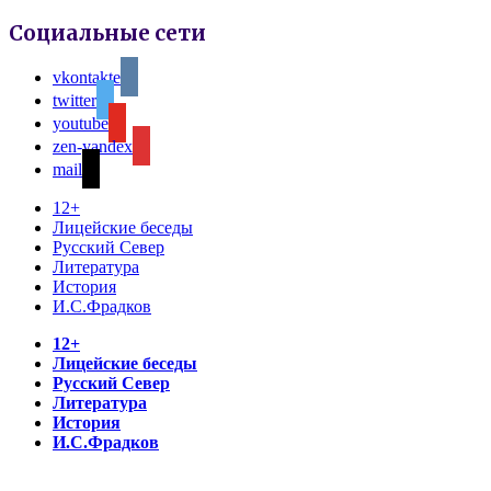
Социальные сети
vkontakte
twitter
youtube
zen-yandex
mail
12+
Лицейские беседы
Русский Север
Литература
История
И.С.Фрадков
12+
Лицейские беседы
Русский Север
Литература
История
И.С.Фрадков