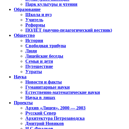
Парк культуры и чтения
Образование
Школа и вуз
Учитель
Реформы
ПОЛЁТ (научно-педагогический вестник)
Общество
История
Свободная трибуна
Люди
Лицейские беседы
Семья и дети
Путешествие
Утраты
Наука
Новости и факты
Гуманитарные науки
Естественно-математические науки
Наука в лицах
Проекты
Архив «Лицея». 2000 — 2003
Русский Север
Архитектура Петрозаводска
Дмитрий Новиков
И.С.Фрадков