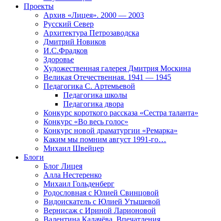
Проекты
Архив «Лицея». 2000 — 2003
Русский Север
Архитектура Петрозаводска
Дмитрий Новиков
И.С.Фрадков
Здоровье
Художественная галерея Дмитрия Москина
Великая Отечественная. 1941 — 1945
Педагогика С. Артемьевой
Педагогика школы
Педагогика двора
Конкурс короткого рассказа «Сестра таланта»
Конкурс «Во весь голос»
Конкурс новой драматургии «Ремарка»
Каким мы помним август 1991-го…
Михаил Швейцер
Блоги
Блог Лицея
Алла Нестеренко
Михаил Гольденберг
Родословная с Юлией Свинцовой
Видоискатель с Юлией Утышевой
Вернисаж с Ириной Ларионовой
Валентина Калачёва. Впечатления