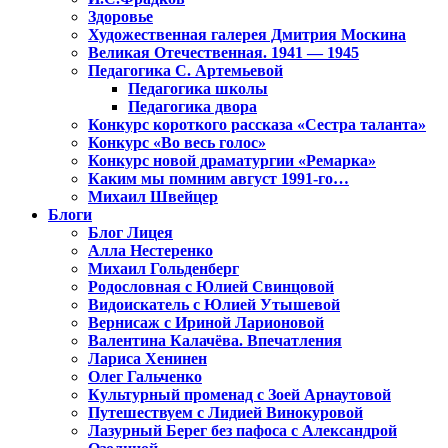
Здоровье
Художественная галерея Дмитрия Москина
Великая Отечественная. 1941 — 1945
Педагогика С. Артемьевой
Педагогика школы
Педагогика двора
Конкурс короткого рассказа «Сестра таланта»
Конкурс «Во весь голос»
Конкурс новой драматургии «Ремарка»
Каким мы помним август 1991-го…
Михаил Швейцер
Блоги
Блог Лицея
Алла Нестеренко
Михаил Гольденберг
Родословная с Юлией Свинцовой
Видоискатель с Юлией Утышевой
Вернисаж с Ириной Ларионовой
Валентина Калачёва. Впечатления
Лариса Хенинен
Олег Гальченко
Культурный променад с Зоей Арнаутовой
Путешествуем с Лидией Винокуровой
Лазурный Берег без пафоса с Александрой