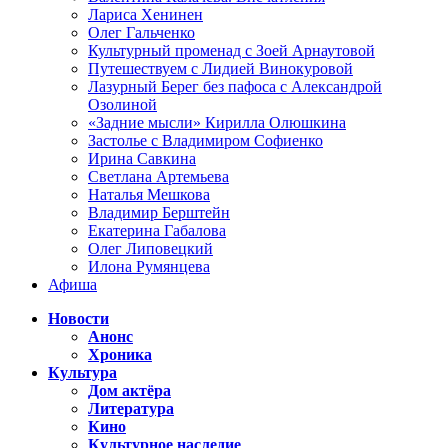
Лариса Хенинен
Олег Гальченко
Культурный променад с Зоей Арнаутовой
Путешествуем с Лидией Винокуровой
Лазурный Берег без пафоса с Александрой
Озолиной
«Задние мысли» Кирилла Олюшкина
Застолье с Владимиром Софиенко
Ирина Савкина
Светлана Артемьева
Наталья Мешкова
Владимир Берштейн
Екатерина Габалова
Олег Липовецкий
Илона Румянцева
Афиша
Новости
Анонс
Хроника
Культура
Дом актёра
Литература
Кино
Культурное наследие