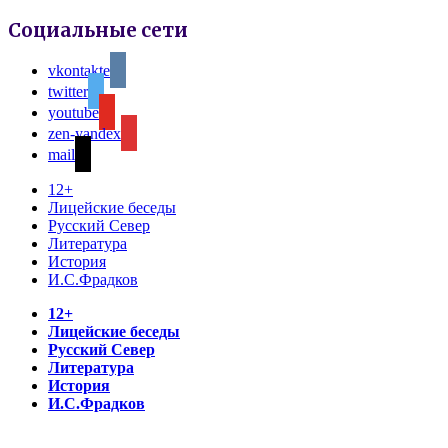
Социальные сети
vkontakte
twitter
youtube
zen-yandex
mail
12+
Лицейские беседы
Русский Север
Литература
История
И.С.Фрадков
12+
Лицейские беседы
Русский Север
Литература
История
И.С.Фрадков