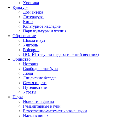
Хроника
Культура
Дом актёра
Литература
Кино
Культурное наследие
Парк культуры и чтения
Образование
Школа и вуз
Учитель
Реформы
ПОЛЁТ (научно-педагогический вестник)
Общество
История
Свободная трибуна
Люди
Лицейские беседы
Семья и дети
Путешествие
Утраты
Наука
Новости и факты
Гуманитарные науки
Естественно-математические науки
Наука в лицах