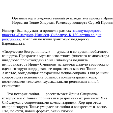
Организатор и художественный руководитель проекта Ирина
Норвегии Тоние Хиертас. Режиссер концерта Сергей Прони
Концерт был задуман и прошел в рамках
международного
проекта «Глазунов, Нильсен, Сибелиус. К 150-летию со дня
рождения»
, который получил грантовую поддержку
Баренцкульта.
«Творчество безгранично…» — думала я во время необычного
концерта. Прекрасная музыка известного финского композитора
шведского происхождения Яна Сибелиуса подвигла
импровизатора Ирину Смирнову на замечательную творческую
идею, которую поддержала ее норвежская коллега Тоние
Хиертас, обладающая прекрасным меццо-сопрано. Они решили
сопроводить исполнение романсов комментариями хора,
поэтическими текстами, музыкальными репликами в иной
стилистике.
— Это история любви, — рассказывает Ирина Смирнова, —
которую мы с Тоньей прочитали в разрозненных романсах Яна
Сибелиуса, с современными комментариями. Хор при этом
импровизирует. Тонье умирает от любви и воскресает в весне.
Это, по сути, новый формат, очень гибкий.