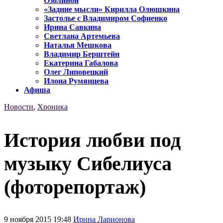
Озолиной
«Задние мысли» Кирилла Олюшкина
Застолье с Владимиром Софиенко
Ирина Савкина
Светлана Артемьева
Наталья Мешкова
Владимир Берштейн
Екатерина Габалова
Олег Липовецкий
Илона Румянцева
Афиша
Новости
,
Хроника
История любви под
музыку Сибелиуса
(фоторепортаж)
9 ноября 2015 19:48
Ирина Ларионова