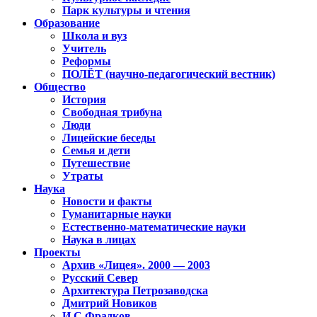
Парк культуры и чтения
Образование
Школа и вуз
Учитель
Реформы
ПОЛЁТ (научно-педагогический вестник)
Общество
История
Свободная трибуна
Люди
Лицейские беседы
Семья и дети
Путешествие
Утраты
Наука
Новости и факты
Гуманитарные науки
Естественно-математические науки
Наука в лицах
Проекты
Архив «Лицея». 2000 — 2003
Русский Север
Архитектура Петрозаводска
Дмитрий Новиков
И.С.Фрадков