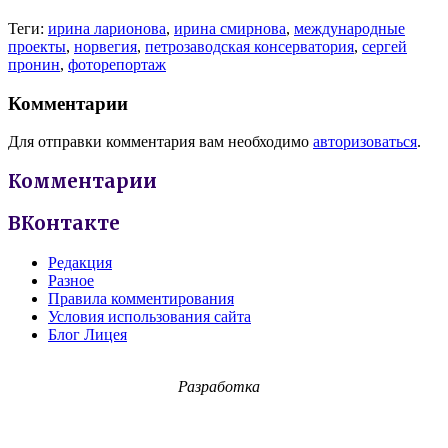
Теги:
ирина ларионова
,
ирина смирнова
,
международные
проекты
,
норвегия
,
петрозаводская консерватория
,
сергей
пронин
,
фоторепортаж
Комментарии
Для отправки комментария вам необходимо
авторизоваться
.
Комментарии
ВКонтакте
Редакция
Разное
Правила комментирования
Условия использования сайта
Блог Лицея
Разработка