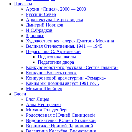
Проекты
Архив «Лицея». 2000 — 2003
Русский Север
Архитектура Петрозаводска
Дмитрий Новиков
И.С.Фрадков
Здоровье
Художественная галерея Дмитрия Москина
Великая Отечественная. 1941 — 1945
Педагогика С. Артемьевой
Педагогика школы
Педагогика двора
Конкурс короткого рассказа «Сестра таланта»
Конкурс «Во весь голос»
Конкурс новой драматургии «Ремарка»
Каким мы помним август 1991-го…
Михаил Швейцер
Блоги
Блог Лицея
Алла Нестеренко
Михаил Гольденберг
Родословная с Юлией Свинцовой
Видоискатель с Юлией Утышевой
Вернисаж с Ириной Ларионовой
Валентина Калачёва. Впечатления