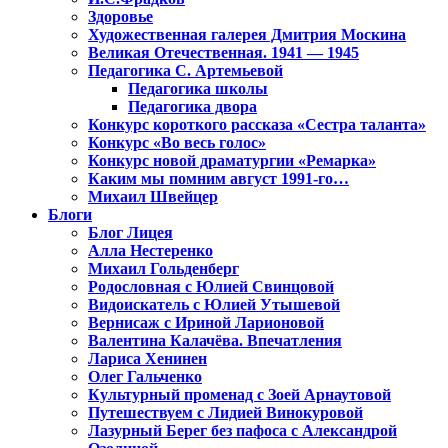
Здоровье
Художественная галерея Дмитрия Москина
Великая Отечественная. 1941 — 1945
Педагогика С. Артемьевой
Педагогика школы
Педагогика двора
Конкурс короткого рассказа «Сестра таланта»
Конкурс «Во весь голос»
Конкурс новой драматургии «Ремарка»
Каким мы помним август 1991-го…
Михаил Швейцер
Блоги
Блог Лицея
Алла Нестеренко
Михаил Гольденберг
Родословная с Юлией Свинцовой
Видоискатель с Юлией Утышевой
Вернисаж с Ириной Ларионовой
Валентина Калачёва. Впечатления
Лариса Хенинен
Олег Гальченко
Культурный променад с Зоей Арнаутовой
Путешествуем с Лидией Винокуровой
Лазурный Берег без пафоса с Александрой