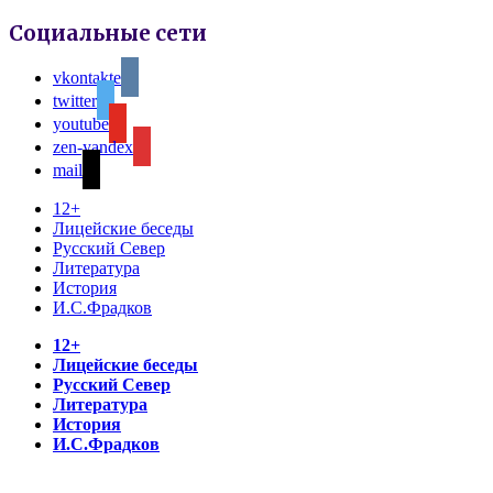
Социальные сети
vkontakte
twitter
youtube
zen-yandex
mail
12+
Лицейские беседы
Русский Север
Литература
История
И.С.Фрадков
12+
Лицейские беседы
Русский Север
Литература
История
И.С.Фрадков