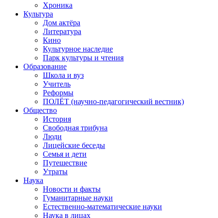
Хроника
Культура
Дом актёра
Литература
Кино
Культурное наследие
Парк культуры и чтения
Образование
Школа и вуз
Учитель
Реформы
ПОЛЁТ (научно-педагогический вестник)
Общество
История
Свободная трибуна
Люди
Лицейские беседы
Семья и дети
Путешествие
Утраты
Наука
Новости и факты
Гуманитарные науки
Естественно-математические науки
Наука в лицах