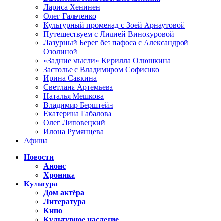
Лариса Хенинен
Олег Гальченко
Культурный променад с Зоей Арнаутовой
Путешествуем с Лидией Винокуровой
Лазурный Берег без пафоса с Александрой
Озолиной
«Задние мысли» Кирилла Олюшкина
Застолье с Владимиром Софиенко
Ирина Савкина
Светлана Артемьева
Наталья Мешкова
Владимир Берштейн
Екатерина Габалова
Олег Липовецкий
Илона Румянцева
Афиша
Новости
Анонс
Хроника
Культура
Дом актёра
Литература
Кино
Культурное наследие