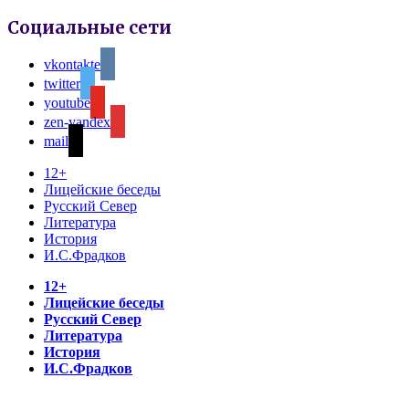
Социальные сети
vkontakte
twitter
youtube
zen-yandex
mail
12+
Лицейские беседы
Русский Север
Литература
История
И.С.Фрадков
12+
Лицейские беседы
Русский Север
Литература
История
И.С.Фрадков