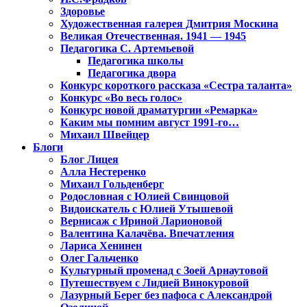
Здоровье
Художественная галерея Дмитрия Москина
Великая Отечественная. 1941 — 1945
Педагогика С. Артемьевой
Педагогика школы
Педагогика двора
Конкурс короткого рассказа «Сестра таланта»
Конкурс «Во весь голос»
Конкурс новой драматургии «Ремарка»
Каким мы помним август 1991-го…
Михаил Швейцер
Блоги
Блог Лицея
Алла Нестеренко
Михаил Гольденберг
Родословная с Юлией Свинцовой
Видоискатель с Юлией Утышевой
Вернисаж с Ириной Ларионовой
Валентина Калачёва. Впечатления
Лариса Хенинен
Олег Гальченко
Культурный променад с Зоей Арнаутовой
Путешествуем с Лидией Винокуровой
Лазурный Берег без пафоса с Александрой