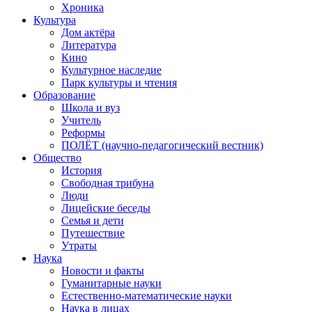
Хроника
Культура
Дом актёра
Литература
Кино
Культурное наследие
Парк культуры и чтения
Образование
Школа и вуз
Учитель
Реформы
ПОЛЁТ (научно-педагогический вестник)
Общество
История
Свободная трибуна
Люди
Лицейские беседы
Семья и дети
Путешествие
Утраты
Наука
Новости и факты
Гуманитарные науки
Естественно-математические науки
Наука в лицах