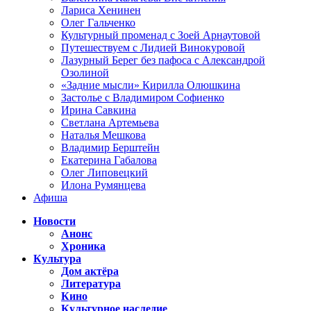
Лариса Хенинен
Олег Гальченко
Культурный променад с Зоей Арнаутовой
Путешествуем с Лидией Винокуровой
Лазурный Берег без пафоса с Александрой
Озолиной
«Задние мысли» Кирилла Олюшкина
Застолье с Владимиром Софиенко
Ирина Савкина
Светлана Артемьева
Наталья Мешкова
Владимир Берштейн
Екатерина Габалова
Олег Липовецкий
Илона Румянцева
Афиша
Новости
Анонс
Хроника
Культура
Дом актёра
Литература
Кино
Культурное наследие