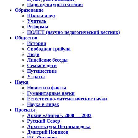
Парк культуры и чтения
Образование
Школа и вуз
Учитель
Реформы
ПОЛЁТ (научно-педагогический вестник)
Общество
История
Свободная трибуна
Люди
Лицейские беседы
Семья и дети
Путешествие
Утраты
Наука
Новости и факты
Гуманитарные науки
Естественно-математические науки
Наука в лицах
Проекты
Архив «Лицея». 2000 — 2003
Русский Север
Архитектура Петрозаводска
Дмитрий Новиков
И.С.Фрадков