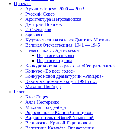
Проекты
Архив «Лицея». 2000 — 2003
Русский Север
Архитектура Петрозаводска
Дмитрий Новиков
И.С.Фрадков
Здоровье
Художественная галерея Дмитрия Москина
Великая Отечественная. 1941 — 1945
Педагогика С. Артемьевой
Педагогика школы
Педагогика двора
Конкурс короткого рассказа «Сестра таланта»
Конкурс «Во весь голос»
Конкурс новой драматургии «Ремарка»
Каким мы помним август 1991-го…
Михаил Швейцер
Блоги
Блог Лицея
Алла Нестеренко
Михаил Гольденберг
Родословная с Юлией Свинцовой
Видоискатель с Юлией Утышевой
Вернисаж с Ириной Ларионовой
Валентина Калачёва. Впечатления