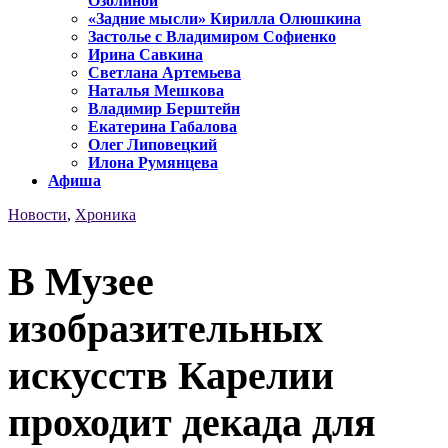
Озолиной
«Задние мысли» Кирилла Олюшкина
Застолье с Владимиром Софиенко
Ирина Савкина
Светлана Артемьева
Наталья Мешкова
Владимир Берштейн
Екатерина Габалова
Олег Липовецкий
Илона Румянцева
Афиша
Новости
,
Хроника
В Музее
изобразительных
искусств Карелии
проходит декада для