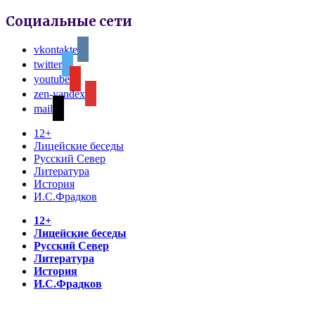
Социальные сети
vkontakte
twitter
youtube
zen-yandex
mail
12+
Лицейские беседы
Русский Север
Литература
История
И.С.Фрадков
12+
Лицейские беседы
Русский Север
Литература
История
И.С.Фрадков