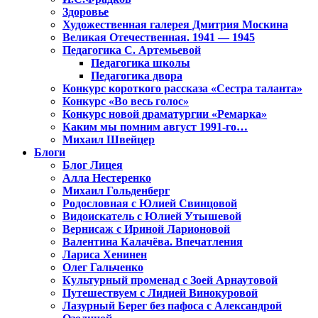
Здоровье
Художественная галерея Дмитрия Москина
Великая Отечественная. 1941 — 1945
Педагогика С. Артемьевой
Педагогика школы
Педагогика двора
Конкурс короткого рассказа «Сестра таланта»
Конкурс «Во весь голос»
Конкурс новой драматургии «Ремарка»
Каким мы помним август 1991-го…
Михаил Швейцер
Блоги
Блог Лицея
Алла Нестеренко
Михаил Гольденберг
Родословная с Юлией Свинцовой
Видоискатель с Юлией Утышевой
Вернисаж с Ириной Ларионовой
Валентина Калачёва. Впечатления
Лариса Хенинен
Олег Гальченко
Культурный променад с Зоей Арнаутовой
Путешествуем с Лидией Винокуровой
Лазурный Берег без пафоса с Александрой