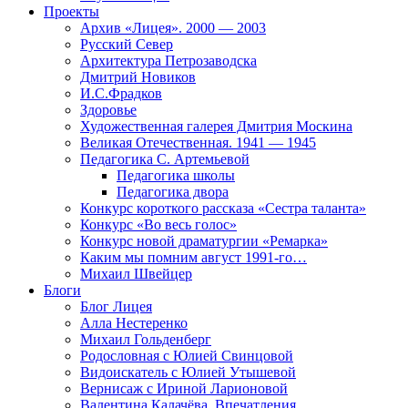
Проекты
Архив «Лицея». 2000 — 2003
Русский Север
Архитектура Петрозаводска
Дмитрий Новиков
И.С.Фрадков
Здоровье
Художественная галерея Дмитрия Москина
Великая Отечественная. 1941 — 1945
Педагогика С. Артемьевой
Педагогика школы
Педагогика двора
Конкурс короткого рассказа «Сестра таланта»
Конкурс «Во весь голос»
Конкурс новой драматургии «Ремарка»
Каким мы помним август 1991-го…
Михаил Швейцер
Блоги
Блог Лицея
Алла Нестеренко
Михаил Гольденберг
Родословная с Юлией Свинцовой
Видоискатель с Юлией Утышевой
Вернисаж с Ириной Ларионовой
Валентина Калачёва. Впечатления