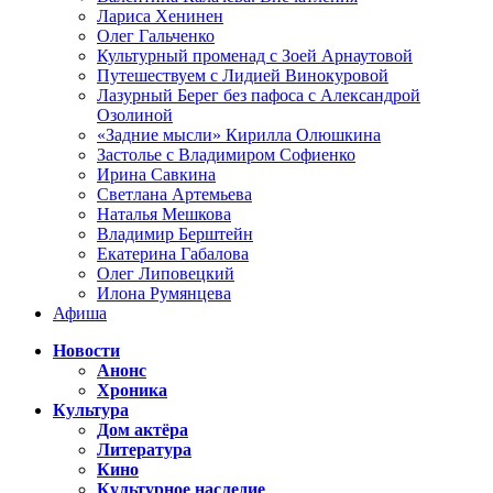
Лариса Хенинен
Олег Гальченко
Культурный променад с Зоей Арнаутовой
Путешествуем с Лидией Винокуровой
Лазурный Берег без пафоса с Александрой
Озолиной
«Задние мысли» Кирилла Олюшкина
Застолье с Владимиром Софиенко
Ирина Савкина
Светлана Артемьева
Наталья Мешкова
Владимир Берштейн
Екатерина Габалова
Олег Липовецкий
Илона Румянцева
Афиша
Новости
Анонс
Хроника
Культура
Дом актёра
Литература
Кино
Культурное наследие