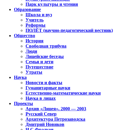
Парк культуры и чтения
Образование
Школа и вуз
Учитель
Реформы
ПОЛЁТ (научно-педагогический вестник)
Общество
История
Свободная трибуна
Люди
Лицейские беседы
Семья и дети
Путешествие
Утраты
Наука
Новости и факты
Гуманитарные науки
Естественно-математические науки
Наука в лицах
Проекты
Архив «Лицея». 2000 — 2003
Русский Север
Архитектура Петрозаводска
Дмитрий Новиков
И.С.Фрадков