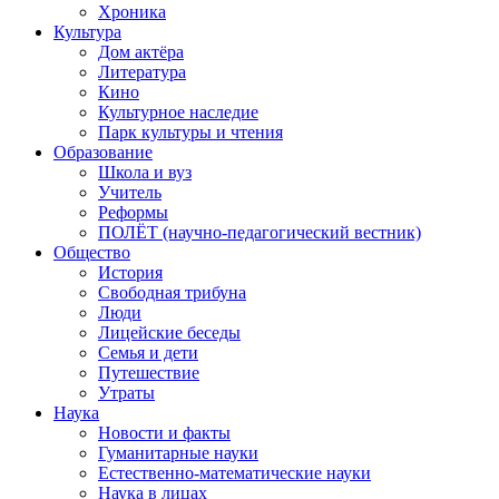
Хроника
Культура
Дом актёра
Литература
Кино
Культурное наследие
Парк культуры и чтения
Образование
Школа и вуз
Учитель
Реформы
ПОЛЁТ (научно-педагогический вестник)
Общество
История
Свободная трибуна
Люди
Лицейские беседы
Семья и дети
Путешествие
Утраты
Наука
Новости и факты
Гуманитарные науки
Естественно-математические науки
Наука в лицах