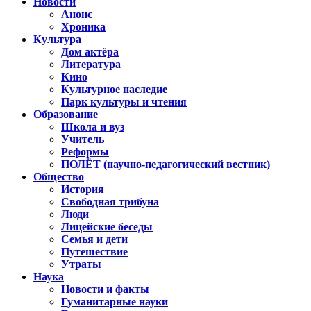
Новости
Анонс
Хроника
Культура
Дом актёра
Литература
Кино
Культурное наследие
Парк культуры и чтения
Образование
Школа и вуз
Учитель
Реформы
ПОЛЁТ (научно-педагогический вестник)
Общество
История
Свободная трибуна
Люди
Лицейские беседы
Семья и дети
Путешествие
Утраты
Наука
Новости и факты
Гуманитарные науки