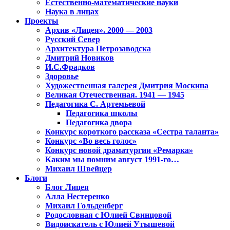
Естественно-математические науки
Наука в лицах
Проекты
Архив «Лицея». 2000 — 2003
Русский Север
Архитектура Петрозаводска
Дмитрий Новиков
И.С.Фрадков
Здоровье
Художественная галерея Дмитрия Москина
Великая Отечественная. 1941 — 1945
Педагогика С. Артемьевой
Педагогика школы
Педагогика двора
Конкурс короткого рассказа «Сестра таланта»
Конкурс «Во весь голос»
Конкурс новой драматургии «Ремарка»
Каким мы помним август 1991-го…
Михаил Швейцер
Блоги
Блог Лицея
Алла Нестеренко
Михаил Гольденберг
Родословная с Юлией Свинцовой
Видоискатель с Юлией Утышевой