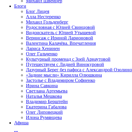
Михаил Швейцер
Блоги
Блог Лицея
Алла Нестеренко
Михаил Гольденберг
Родословная с Юлией Свинцовой
Видоискатель с Юлией Утышевой
Вернисаж с Ириной Ларионовой
Валентина Калачёва. Впечатления
Лариса Хенинен
Олег Гальченко
Культурный променад с Зоей Арнаутовой
Путешествуем с Лидией Винокуровой
Лазурный Берег без пафоса с Александрой Озолино
«Задние мысли» Кирилла Олюшкина
Застолье с Владимиром Софиенко
Ирина Савкина
Светлана Артемьева
Наталья Мешкова
Владимир Берштейн
Екатерина Габалова
Олег Липовецкий
Илона Румянцева
Афиша