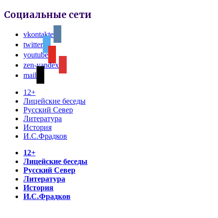
Социальные сети
vkontakte
twitter
youtube
zen-yandex
mail
12+
Лицейские беседы
Русский Север
Литература
История
И.С.Фрадков
12+
Лицейские беседы
Русский Север
Литература
История
И.С.Фрадков