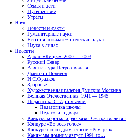
Лицейские беседы
Семья и дети
Путешествие
Утраты
Наука
Новости и факты
Гуманитарные науки
Естественно-математические науки
Наука в лицах
Проекты
Архив «Лицея». 2000 — 2003
Русский Север
Архитектура Петрозаводска
Дмитрий Новиков
И.С.Фрадков
Здоровье
Художественная галерея Дмитрия Москина
Великая Отечественная. 1941 — 1945
Педагогика С. Артемьевой
Педагогика школы
Педагогика двора
Конкурс короткого рассказа «Сестра таланта»
Конкурс «Во весь голос»
Конкурс новой драматургии «Ремарка»
Каким мы помним август 1991-го…