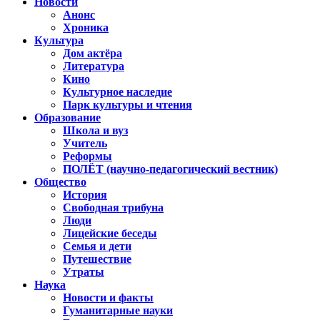
Новости
Анонс
Хроника
Культура
Дом актёра
Литература
Кино
Культурное наследие
Парк культуры и чтения
Образование
Школа и вуз
Учитель
Реформы
ПОЛЁТ (научно-педагогический вестник)
Общество
История
Свободная трибуна
Люди
Лицейские беседы
Семья и дети
Путешествие
Утраты
Наука
Новости и факты
Гуманитарные науки