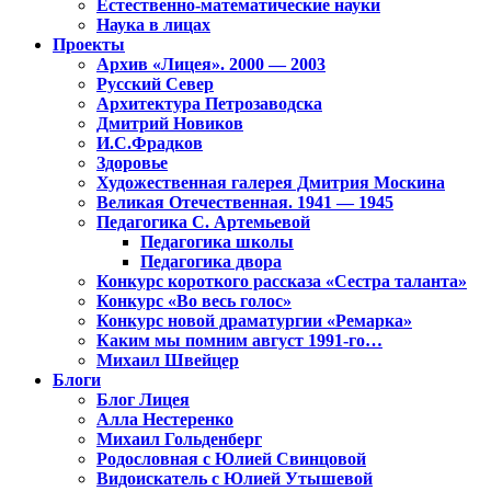
Естественно-математические науки
Наука в лицах
Проекты
Архив «Лицея». 2000 — 2003
Русский Север
Архитектура Петрозаводска
Дмитрий Новиков
И.С.Фрадков
Здоровье
Художественная галерея Дмитрия Москина
Великая Отечественная. 1941 — 1945
Педагогика С. Артемьевой
Педагогика школы
Педагогика двора
Конкурс короткого рассказа «Сестра таланта»
Конкурс «Во весь голос»
Конкурс новой драматургии «Ремарка»
Каким мы помним август 1991-го…
Михаил Швейцер
Блоги
Блог Лицея
Алла Нестеренко
Михаил Гольденберг
Родословная с Юлией Свинцовой
Видоискатель с Юлией Утышевой