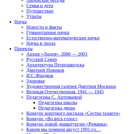
Лицейские беседы
Семья и дети
Путешествие
Утраты
Наука
Новости и факты
Гуманитарные науки
Естественно-математические науки
Наука в лицах
Проекты
Архив «Лицея». 2000 — 2003
Русский Север
Архитектура Петрозаводска
Дмитрий Новиков
И.С.Фрадков
Здоровье
Художественная галерея Дмитрия Москина
Великая Отечественная. 1941 — 1945
Педагогика С. Артемьевой
Педагогика школы
Педагогика двора
Конкурс короткого рассказа «Сестра таланта»
Конкурс «Во весь голос»
Конкурс новой драматургии «Ремарка»
Каким мы помним август 1991-го…