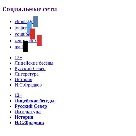
Социальные сети
vkontakte
twitter
youtube
zen-yandex
mail
12+
Лицейские беседы
Русский Север
Литература
История
И.С.Фрадков
12+
Лицейские беседы
Русский Север
Литература
История
И.С.Фрадков