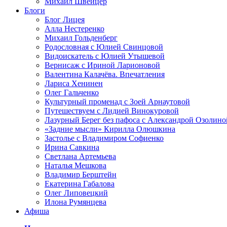
Михаил Швейцер
Блоги
Блог Лицея
Алла Нестеренко
Михаил Гольденберг
Родословная с Юлией Свинцовой
Видоискатель с Юлией Утышевой
Вернисаж с Ириной Ларионовой
Валентина Калачёва. Впечатления
Лариса Хенинен
Олег Гальченко
Культурный променад с Зоей Арнаутовой
Путешествуем с Лидией Винокуровой
Лазурный Берег без пафоса с Александрой Озолино
«Задние мысли» Кирилла Олюшкина
Застолье с Владимиром Софиенко
Ирина Савкина
Светлана Артемьева
Наталья Мешкова
Владимир Берштейн
Екатерина Габалова
Олег Липовецкий
Илона Румянцева
Афиша