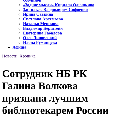
Озолиной
«Задние мысли» Кирилла Олюшкина
Застолье с Владимиром Софиенко
Ирина Савкина
Светлана Артемьева
Наталья Мешкова
Владимир Берштейн
Екатерина Габалова
Олег Липовецкий
Илона Румянцева
Афиша
Новости
,
Хроника
Сотрудник НБ РК
Галина Волкова
признана лучшим
библиотекарем России