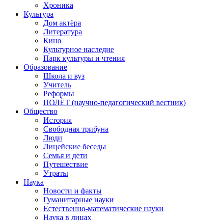
Хроника
Культура
Дом актёра
Литература
Кино
Культурное наследие
Парк культуры и чтения
Образование
Школа и вуз
Учитель
Реформы
ПОЛЁТ (научно-педагогический вестник)
Общество
История
Свободная трибуна
Люди
Лицейские беседы
Семья и дети
Путешествие
Утраты
Наука
Новости и факты
Гуманитарные науки
Естественно-математические науки
Наука в лицах