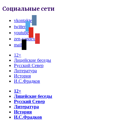
Социальные сети
vkontakte
twitter
youtube
zen-yandex
mail
12+
Лицейские беседы
Русский Север
Литература
История
И.С.Фрадков
12+
Лицейские беседы
Русский Север
Литература
История
И.С.Фрадков