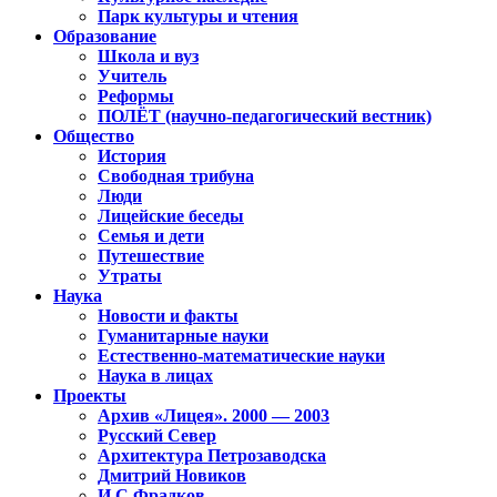
Парк культуры и чтения
Образование
Школа и вуз
Учитель
Реформы
ПОЛЁТ (научно-педагогический вестник)
Общество
История
Свободная трибуна
Люди
Лицейские беседы
Семья и дети
Путешествие
Утраты
Наука
Новости и факты
Гуманитарные науки
Естественно-математические науки
Наука в лицах
Проекты
Архив «Лицея». 2000 — 2003
Русский Север
Архитектура Петрозаводска
Дмитрий Новиков
И.С.Фрадков