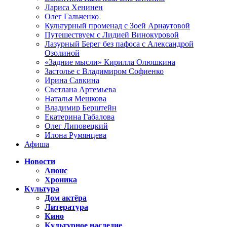
Лариса Хенинен
Олег Гальченко
Культурный променад с Зоей Арнаутовой
Путешествуем с Лидией Винокуровой
Лазурный Берег без пафоса с Александрой
Озолиной
«Задние мысли» Кирилла Олюшкина
Застолье с Владимиром Софиенко
Ирина Савкина
Светлана Артемьева
Наталья Мешкова
Владимир Берштейн
Екатерина Габалова
Олег Липовецкий
Илона Румянцева
Афиша
Новости
Анонс
Хроника
Культура
Дом актёра
Литература
Кино
Культурное наследие