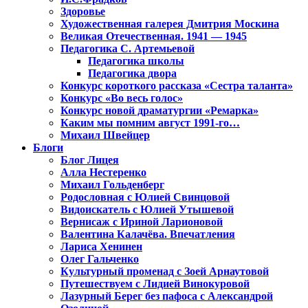
Здоровье
Художественная галерея Дмитрия Москина
Великая Отечественная. 1941 — 1945
Педагогика С. Артемьевой
Педагогика школы
Педагогика двора
Конкурс короткого рассказа «Сестра таланта»
Конкурс «Во весь голос»
Конкурс новой драматургии «Ремарка»
Каким мы помним август 1991-го…
Михаил Швейцер
Блоги
Блог Лицея
Алла Нестеренко
Михаил Гольденберг
Родословная с Юлией Свинцовой
Видоискатель с Юлией Утышевой
Вернисаж с Ириной Ларионовой
Валентина Калачёва. Впечатления
Лариса Хенинен
Олег Гальченко
Культурный променад с Зоей Арнаутовой
Путешествуем с Лидией Винокуровой
Лазурный Берег без пафоса с Александрой