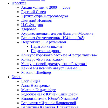
Проекты
Архив «Лицея». 2000 — 2003
Русский Север
Архитектура Петрозаводска
Дмитрий Новиков
И.С.Фрадков
Здоровье
Художественная галерея Дмитрия Москина
Великая Отечественная. 1941 — 1945
Педагогика С. Артемьевой
Педагогика школы
Педагогика двора
Конкурс короткого рассказа «Сестра таланта»
Конкурс «Во весь голос»
Конкурс новой драматургии «Ремарка»
Каким мы помним август 1991-го…
Михаил Швейцер
Блоги
Блог Лицея
Алла Нестеренко
Михаил Гольденберг
Родословная с Юлией Свинцовой
Видоискатель с Юлией Утышевой
Вернисаж с Ириной Ларионовой
Валентина Калачёва. Впечатления