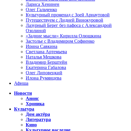
Лариса Хенинен
Олег Гальченко
Культурный променад с Зоей Арнаутовой
Путешествуем с Лидией Винокуровой
Лазурный Берег без пафоса с Александрой
Озолиной
«Задние мысли» Кирилла Олюшкина
Застолье с Владимиром Софиенко
Ирина Савкина
Светлана Артемьева
Наталья Мешкова
Владимир Берштейн
Екатерина Габалова
Олег Липовецкий
Илона Румянцева
Афиша
Новости
Анонс
Хроника
Культура
Дом актёра
Литература
Кино
Культурное наследие