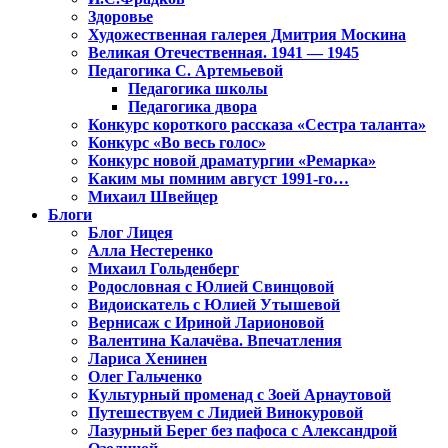
Здоровье
Художественная галерея Дмитрия Москина
Великая Отечественная. 1941 — 1945
Педагогика С. Артемьевой
Педагогика школы
Педагогика двора
Конкурс короткого рассказа «Сестра таланта»
Конкурс «Во весь голос»
Конкурс новой драматургии «Ремарка»
Каким мы помним август 1991-го…
Михаил Швейцер
Блоги
Блог Лицея
Алла Нестеренко
Михаил Гольденберг
Родословная с Юлией Свинцовой
Видоискатель с Юлией Утышевой
Вернисаж с Ириной Ларионовой
Валентина Калачёва. Впечатления
Лариса Хенинен
Олег Гальченко
Культурный променад с Зоей Арнаутовой
Путешествуем с Лидией Винокуровой
Лазурный Берег без пафоса с Александрой