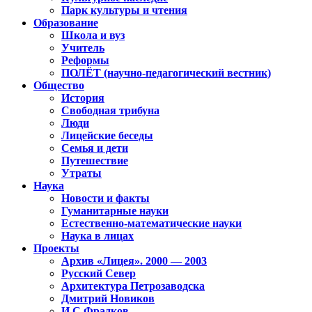
Парк культуры и чтения
Образование
Школа и вуз
Учитель
Реформы
ПОЛЁТ (научно-педагогический вестник)
Общество
История
Свободная трибуна
Люди
Лицейские беседы
Семья и дети
Путешествие
Утраты
Наука
Новости и факты
Гуманитарные науки
Естественно-математические науки
Наука в лицах
Проекты
Архив «Лицея». 2000 — 2003
Русский Север
Архитектура Петрозаводска
Дмитрий Новиков
И.С.Фрадков