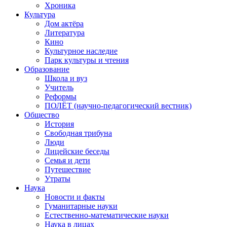
Хроника
Культура
Дом актёра
Литература
Кино
Культурное наследие
Парк культуры и чтения
Образование
Школа и вуз
Учитель
Реформы
ПОЛЁТ (научно-педагогический вестник)
Общество
История
Свободная трибуна
Люди
Лицейские беседы
Семья и дети
Путешествие
Утраты
Наука
Новости и факты
Гуманитарные науки
Естественно-математические науки
Наука в лицах