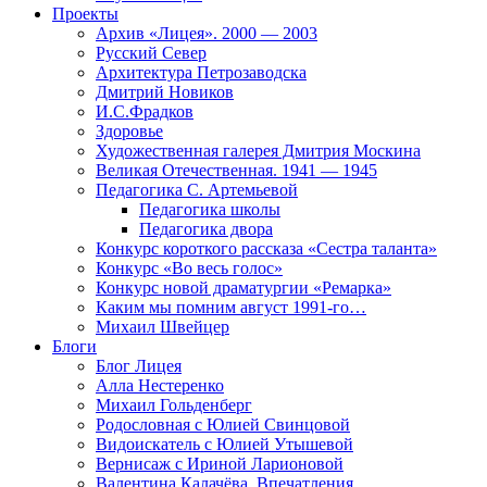
Проекты
Архив «Лицея». 2000 — 2003
Русский Север
Архитектура Петрозаводска
Дмитрий Новиков
И.С.Фрадков
Здоровье
Художественная галерея Дмитрия Москина
Великая Отечественная. 1941 — 1945
Педагогика С. Артемьевой
Педагогика школы
Педагогика двора
Конкурс короткого рассказа «Сестра таланта»
Конкурс «Во весь голос»
Конкурс новой драматургии «Ремарка»
Каким мы помним август 1991-го…
Михаил Швейцер
Блоги
Блог Лицея
Алла Нестеренко
Михаил Гольденберг
Родословная с Юлией Свинцовой
Видоискатель с Юлией Утышевой
Вернисаж с Ириной Ларионовой
Валентина Калачёва. Впечатления