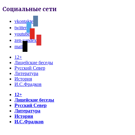
Социальные сети
vkontakte
twitter
youtube
zen-yandex
mail
12+
Лицейские беседы
Русский Север
Литература
История
И.С.Фрадков
12+
Лицейские беседы
Русский Север
Литература
История
И.С.Фрадков