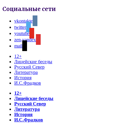
Социальные сети
vkontakte
twitter
youtube
zen-yandex
mail
12+
Лицейские беседы
Русский Север
Литература
История
И.С.Фрадков
12+
Лицейские беседы
Русский Север
Литература
История
И.С.Фрадков