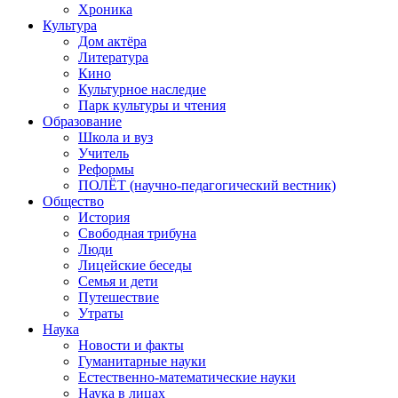
Хроника
Культура
Дом актёра
Литература
Кино
Культурное наследие
Парк культуры и чтения
Образование
Школа и вуз
Учитель
Реформы
ПОЛЁТ (научно-педагогический вестник)
Общество
История
Свободная трибуна
Люди
Лицейские беседы
Семья и дети
Путешествие
Утраты
Наука
Новости и факты
Гуманитарные науки
Естественно-математические науки
Наука в лицах