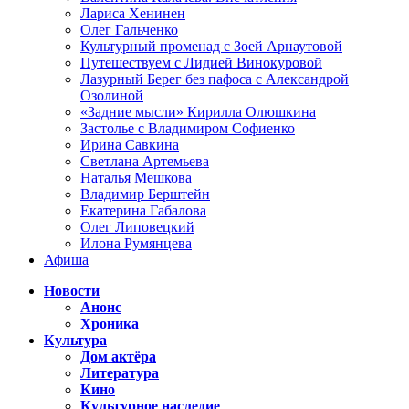
Лариса Хенинен
Олег Гальченко
Культурный променад с Зоей Арнаутовой
Путешествуем с Лидией Винокуровой
Лазурный Берег без пафоса с Александрой
Озолиной
«Задние мысли» Кирилла Олюшкина
Застолье с Владимиром Софиенко
Ирина Савкина
Светлана Артемьева
Наталья Мешкова
Владимир Берштейн
Екатерина Габалова
Олег Липовецкий
Илона Румянцева
Афиша
Новости
Анонс
Хроника
Культура
Дом актёра
Литература
Кино
Культурное наследие