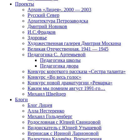
Проекты
Архив «Лицея». 2000 — 2003
Русский Север
Архитектура Петрозаводска
Дмитрий Новиков
И.С.Фрадков
Здоровье
Художественная галерея Дмитрия Москина
Великая Отечественная. 1941 — 1945
Педагогика С. Артемьевой
Педагогика школы
Педагогика двора
Конкурс короткого рассказа «Сестра таланта»
Конкурс «Во весь голос»
Конкурс новой драматургии «Ремарка»
Каким мы помним август 1991-го…
Михаил Швейцер
Блоги
Блог Лицея
Алла Нестеренко
Михаил Гольденберг
Родословная с Юлией Свинцовой
Видоискатель с Юлией Утышевой
Вернисаж с Ириной Ларионовой
Валентина Калачёва. Впечатления