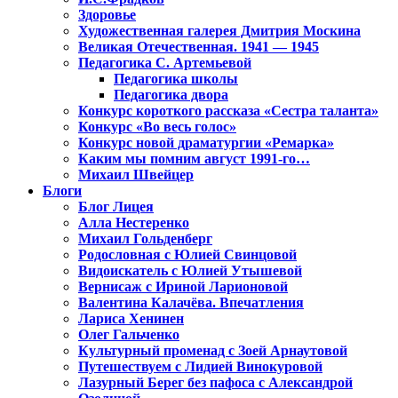
Здоровье
Художественная галерея Дмитрия Москина
Великая Отечественная. 1941 — 1945
Педагогика С. Артемьевой
Педагогика школы
Педагогика двора
Конкурс короткого рассказа «Сестра таланта»
Конкурс «Во весь голос»
Конкурс новой драматургии «Ремарка»
Каким мы помним август 1991-го…
Михаил Швейцер
Блоги
Блог Лицея
Алла Нестеренко
Михаил Гольденберг
Родословная с Юлией Свинцовой
Видоискатель с Юлией Утышевой
Вернисаж с Ириной Ларионовой
Валентина Калачёва. Впечатления
Лариса Хенинен
Олег Гальченко
Культурный променад с Зоей Арнаутовой
Путешествуем с Лидией Винокуровой
Лазурный Берег без пафоса с Александрой