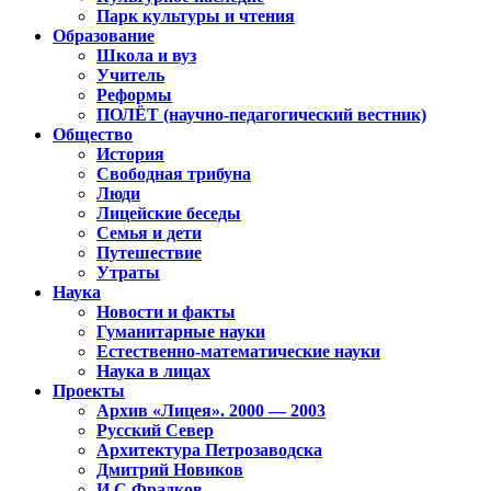
Парк культуры и чтения
Образование
Школа и вуз
Учитель
Реформы
ПОЛЁТ (научно-педагогический вестник)
Общество
История
Свободная трибуна
Люди
Лицейские беседы
Семья и дети
Путешествие
Утраты
Наука
Новости и факты
Гуманитарные науки
Естественно-математические науки
Наука в лицах
Проекты
Архив «Лицея». 2000 — 2003
Русский Север
Архитектура Петрозаводска
Дмитрий Новиков
И.С.Фрадков