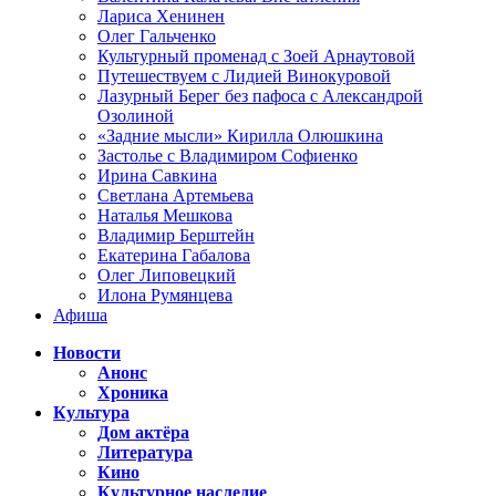
Лариса Хенинен
Олег Гальченко
Культурный променад с Зоей Арнаутовой
Путешествуем с Лидией Винокуровой
Лазурный Берег без пафоса с Александрой
Озолиной
«Задние мысли» Кирилла Олюшкина
Застолье с Владимиром Софиенко
Ирина Савкина
Светлана Артемьева
Наталья Мешкова
Владимир Берштейн
Екатерина Габалова
Олег Липовецкий
Илона Румянцева
Афиша
Новости
Анонс
Хроника
Культура
Дом актёра
Литература
Кино
Культурное наследие