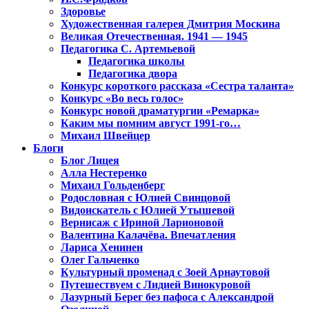
Здоровье
Художественная галерея Дмитрия Москина
Великая Отечественная. 1941 — 1945
Педагогика С. Артемьевой
Педагогика школы
Педагогика двора
Конкурс короткого рассказа «Сестра таланта»
Конкурс «Во весь голос»
Конкурс новой драматургии «Ремарка»
Каким мы помним август 1991-го…
Михаил Швейцер
Блоги
Блог Лицея
Алла Нестеренко
Михаил Гольденберг
Родословная с Юлией Свинцовой
Видоискатель с Юлией Утышевой
Вернисаж с Ириной Ларионовой
Валентина Калачёва. Впечатления
Лариса Хенинен
Олег Гальченко
Культурный променад с Зоей Арнаутовой
Путешествуем с Лидией Винокуровой
Лазурный Берег без пафоса с Александрой