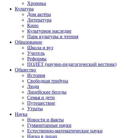
Хроника
Культура
Дом актёра
Литература
Кино
Культурное наследие
Парк культуры и чтения
Образование
Школа и вуз
Учитель
Реформы
ПОЛЁТ (научно-педагогический вестник)
Общество
История
Свободная трибуна
Люди
Лицейские беседы
Семья и дети
Путешествие
Утраты
Наука
Новости и факты
Гуманитарные науки
Естественно-математические науки
Наука в лицах