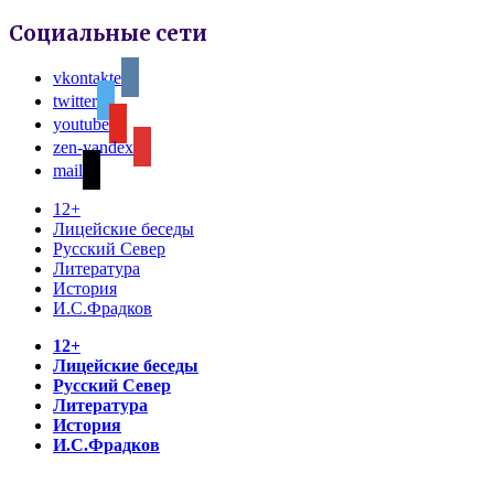
Социальные сети
vkontakte
twitter
youtube
zen-yandex
mail
12+
Лицейские беседы
Русский Север
Литература
История
И.С.Фрадков
12+
Лицейские беседы
Русский Север
Литература
История
И.С.Фрадков