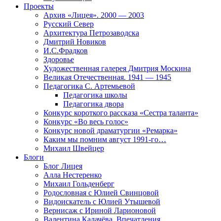
Проекты
Архив «Лицея». 2000 — 2003
Русский Север
Архитектура Петрозаводска
Дмитрий Новиков
И.С.Фрадков
Здоровье
Художественная галерея Дмитрия Москина
Великая Отечественная. 1941 — 1945
Педагогика С. Артемьевой
Педагогика школы
Педагогика двора
Конкурс короткого рассказа «Сестра таланта»
Конкурс «Во весь голос»
Конкурс новой драматургии «Ремарка»
Каким мы помним август 1991-го…
Михаил Швейцер
Блоги
Блог Лицея
Алла Нестеренко
Михаил Гольденберг
Родословная с Юлией Свинцовой
Видоискатель с Юлией Утышевой
Вернисаж с Ириной Ларионовой
Валентина Калачёва. Впечатления