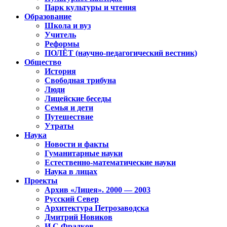
Парк культуры и чтения
Образование
Школа и вуз
Учитель
Реформы
ПОЛЁТ (научно-педагогический вестник)
Общество
История
Свободная трибуна
Люди
Лицейские беседы
Семья и дети
Путешествие
Утраты
Наука
Новости и факты
Гуманитарные науки
Естественно-математические науки
Наука в лицах
Проекты
Архив «Лицея». 2000 — 2003
Русский Север
Архитектура Петрозаводска
Дмитрий Новиков
И.С.Фрадков