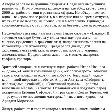
Авторы работ не вчерашние студенты. Среди них выпускники
разных лет. Кто-то окончил колледж в начале 90-х, кто-то уже в
2000-х, работают они в различных сферах. Но объединяет их
одно – вечером после работы, в выходные или во время отпуска,
их тянет к мольберту, на пленэр или в мастерскую. Единожды
соприкоснувшись с творчеством, жить без него уже невозможно.
Неслучайно выставка названа таким ёмким словом – «Взгляд». В
толковом словаре Ожегова у слова «взгляд» три значения:
мнение, суждение; выражение глаз; направленность зрения на
кого-нибудь или что-нибудь. Среди работ двенадцати
художников есть пейзажи, натюрморты, портрет, марина,
анималистика. Представлены живопись маслом, акварели,
графика, гравюры.
Зрителей заворожили и потянули вдаль работы Игоря Иванова
«Лодка», «Скалы в солнечный день», «Морской грот». Многим
захотелось погладить охотничью собаку с блестящей гладко-
коричневой шерстью в работах Андрея Акатьева «Лабиринты
любви»(дама с собакой)», «Охотничий привал» — работы
выполнены маслом, на холсте. Остановиться и подумать перед
акварелями Евгении Сафоновой и гравюрами Софьи Тервинской
— результат ее посещения мастерской известного художника
Аркадия Морозова.
Живут, работают и творят авторы выставки в нашем любимом