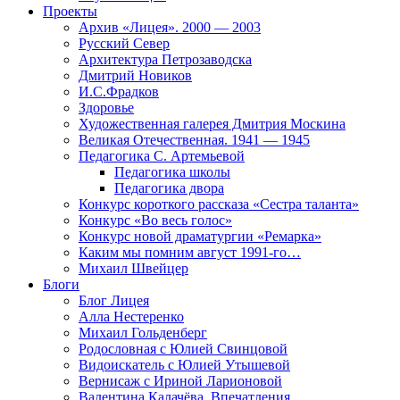
Проекты
Архив «Лицея». 2000 — 2003
Русский Север
Архитектура Петрозаводска
Дмитрий Новиков
И.С.Фрадков
Здоровье
Художественная галерея Дмитрия Москина
Великая Отечественная. 1941 — 1945
Педагогика С. Артемьевой
Педагогика школы
Педагогика двора
Конкурс короткого рассказа «Сестра таланта»
Конкурс «Во весь голос»
Конкурс новой драматургии «Ремарка»
Каким мы помним август 1991-го…
Михаил Швейцер
Блоги
Блог Лицея
Алла Нестеренко
Михаил Гольденберг
Родословная с Юлией Свинцовой
Видоискатель с Юлией Утышевой
Вернисаж с Ириной Ларионовой
Валентина Калачёва. Впечатления