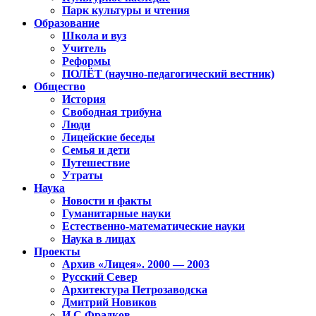
Парк культуры и чтения
Образование
Школа и вуз
Учитель
Реформы
ПОЛЁТ (научно-педагогический вестник)
Общество
История
Свободная трибуна
Люди
Лицейские беседы
Семья и дети
Путешествие
Утраты
Наука
Новости и факты
Гуманитарные науки
Естественно-математические науки
Наука в лицах
Проекты
Архив «Лицея». 2000 — 2003
Русский Север
Архитектура Петрозаводска
Дмитрий Новиков
И.С.Фрадков