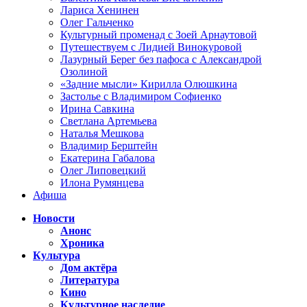
Лариса Хенинен
Олег Гальченко
Культурный променад с Зоей Арнаутовой
Путешествуем с Лидией Винокуровой
Лазурный Берег без пафоса с Александрой
Озолиной
«Задние мысли» Кирилла Олюшкина
Застолье с Владимиром Софиенко
Ирина Савкина
Светлана Артемьева
Наталья Мешкова
Владимир Берштейн
Екатерина Габалова
Олег Липовецкий
Илона Румянцева
Афиша
Новости
Анонс
Хроника
Культура
Дом актёра
Литература
Кино
Культурное наследие