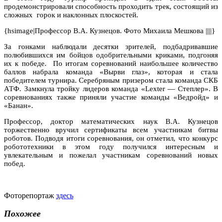
продемонстрировали способность проходить трек, состоящий из
сложных
горок и наклонных плоскостей.
{hsimage|Профессор В.А. Кузнецов. Фото Михаила Мешкова ||||}
За гонками наблюдали десятки зрителей, подбадривавшие
полюбившихся им бойцов одобрительными криками, подгоняя
их к победе.
По итогам соревнований наибольшее количество
баллов набрала команда «Вырви глаз», которая и стала
победителем турнира. Серебряным призером стала команда СКБ
АТФ. Замкнула тройку лидеров команда «
Lexter
— Степлер». В
соревнованиях также приняли участие команды «Ведройд» и
«Банан».
Профессор, доктор математических наук В.А. Кузнецов
торжественно вручил сертификаты всем участникам битвы
роботов. Подводя итоги соревнования, он отметил, что конкурс
робототехники в этом году получился интересным и
увлекательным и пожелал участникам соревнований новых
побед.
Фоторепортаж
здесь
Похожее