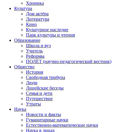
Хроника
Культура
Дом актёра
Литература
Кино
Культурное наследие
Парк культуры и чтения
Образование
Школа и вуз
Учитель
Реформы
ПОЛЁТ (научно-педагогический вестник)
Общество
История
Свободная трибуна
Люди
Лицейские беседы
Семья и дети
Путешествие
Утраты
Наука
Новости и факты
Гуманитарные науки
Естественно-математические науки
Наука в лицах