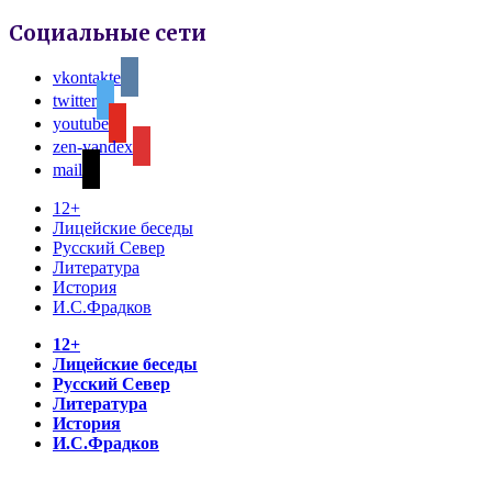
Социальные сети
vkontakte
twitter
youtube
zen-yandex
mail
12+
Лицейские беседы
Русский Север
Литература
История
И.С.Фрадков
12+
Лицейские беседы
Русский Север
Литература
История
И.С.Фрадков