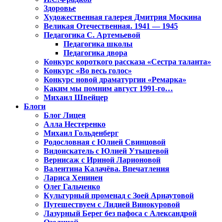
Здоровье
Художественная галерея Дмитрия Москина
Великая Отечественная. 1941 — 1945
Педагогика С. Артемьевой
Педагогика школы
Педагогика двора
Конкурс короткого рассказа «Сестра таланта»
Конкурс «Во весь голос»
Конкурс новой драматургии «Ремарка»
Каким мы помним август 1991-го…
Михаил Швейцер
Блоги
Блог Лицея
Алла Нестеренко
Михаил Гольденберг
Родословная с Юлией Свинцовой
Видоискатель с Юлией Утышевой
Вернисаж с Ириной Ларионовой
Валентина Калачёва. Впечатления
Лариса Хенинен
Олег Гальченко
Культурный променад с Зоей Арнаутовой
Путешествуем с Лидией Винокуровой
Лазурный Берег без пафоса с Александрой