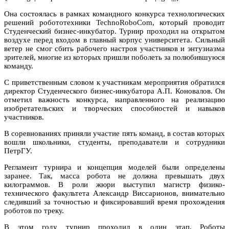
Она состоялась в рамках командного конкурса технологических
решений робототехники
TechnoRoboCom,
который проводит
Студенческий бизнес-инкубатор.
Турнир проходил на открытом
воздухе перед входом в главный корпус университета. Сильный
ветер не смог сбить рабочего настроя участников и энтузиазма
зрителей, многие из которых пришли поболеть за полюбившуюся
команду.
С приветственным словом к участникам мероприятия обратился
директор Студенческого бизнес-инкубатора А.П. Коновалов. Он
отметил важность конкурса, направленного на реализацию
изобретательских и творческих способностей и навыков
участников.
В соревнованиях приняли участие пять команд, в состав которых
вошли школьники, студенты, преподаватели и сотрудники
ПетрГУ.
Регламент турнира и концепция моделей были определены
заранее. Так, масса робота не должна превышать двух
килограммов.
В роли жюри выступил магистр физико-
технического факультета Александр Виссарионов, внимательно
следивший за точностью и фиксировавший время прохождения
роботов по треку.
В этом году турнир проходил в один этап. Роботы