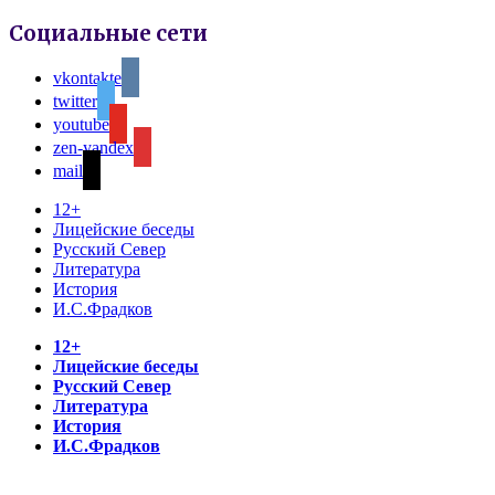
Социальные сети
vkontakte
twitter
youtube
zen-yandex
mail
12+
Лицейские беседы
Русский Север
Литература
История
И.С.Фрадков
12+
Лицейские беседы
Русский Север
Литература
История
И.С.Фрадков