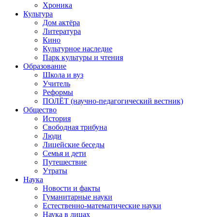
Хроника
Культура
Дом актёра
Литература
Кино
Культурное наследие
Парк культуры и чтения
Образование
Школа и вуз
Учитель
Реформы
ПОЛЁТ (научно-педагогический вестник)
Общество
История
Свободная трибуна
Люди
Лицейские беседы
Семья и дети
Путешествие
Утраты
Наука
Новости и факты
Гуманитарные науки
Естественно-математические науки
Наука в лицах