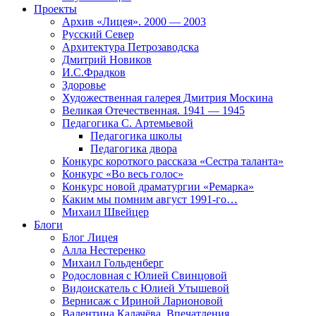
Проекты
Архив «Лицея». 2000 — 2003
Русский Север
Архитектура Петрозаводска
Дмитрий Новиков
И.С.Фрадков
Здоровье
Художественная галерея Дмитрия Москина
Великая Отечественная. 1941 — 1945
Педагогика С. Артемьевой
Педагогика школы
Педагогика двора
Конкурс короткого рассказа «Сестра таланта»
Конкурс «Во весь голос»
Конкурс новой драматургии «Ремарка»
Каким мы помним август 1991-го…
Михаил Швейцер
Блоги
Блог Лицея
Алла Нестеренко
Михаил Гольденберг
Родословная с Юлией Свинцовой
Видоискатель с Юлией Утышевой
Вернисаж с Ириной Ларионовой
Валентина Калачёва. Впечатления