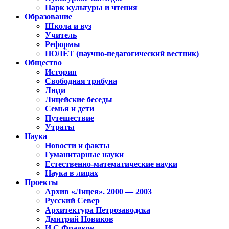
Парк культуры и чтения
Образование
Школа и вуз
Учитель
Реформы
ПОЛЁТ (научно-педагогический вестник)
Общество
История
Свободная трибуна
Люди
Лицейские беседы
Семья и дети
Путешествие
Утраты
Наука
Новости и факты
Гуманитарные науки
Естественно-математические науки
Наука в лицах
Проекты
Архив «Лицея». 2000 — 2003
Русский Север
Архитектура Петрозаводска
Дмитрий Новиков
И.С.Фрадков