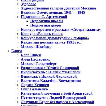
Здоровье
Художественная галерея Дмитрия Москина
Великая Отечественная. 1941 — 1945
Педагогика С. Артемьевой
Педагогика школы
Педагогика двора
Конкурс короткого рассказа «Сестра таланта»
Конкурс «Во весь голос»
Конкурс новой драматургии «Ремарка»
Каким мы помним август 1991-го…
Михаил Швейцер
Блоги
Блог Лицея
Алла Нестеренко
Михаил Гольденберг
Родословная с Юлией Свинцовой
Видоискатель с Юлией Утышевой
Вернисаж с Ириной Ларионовой
Валентина Калачёва. Впечатления
Лариса Хенинен
Олег Гальченко
Культурный променад с Зоей Арнаутовой
Путешествуем с Лидией Винокуровой
Лазурный Берег без пафоса с Александрой