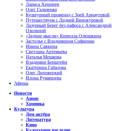
Лариса Хенинен
Олег Гальченко
Культурный променад с Зоей Арнаутовой
Путешествуем с Лидией Винокуровой
Лазурный Берег без пафоса с Александрой
Озолиной
«Задние мысли» Кирилла Олюшкина
Застолье с Владимиром Софиенко
Ирина Савкина
Светлана Артемьева
Наталья Мешкова
Владимир Берштейн
Екатерина Габалова
Олег Липовецкий
Илона Румянцева
Афиша
Новости
Анонс
Хроника
Культура
Дом актёра
Литература
Кино
Культурное наследие