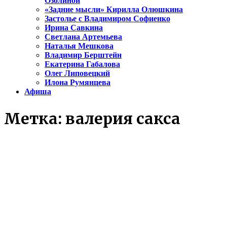
Озолиной
«Задние мысли» Кирилла Олюшкина
Застолье с Владимиром Софиенко
Ирина Савкина
Светлана Артемьева
Наталья Мешкова
Владимир Берштейн
Екатерина Габалова
Олег Липовецкий
Илона Румянцева
Афиша
Метка:
валерия сакса