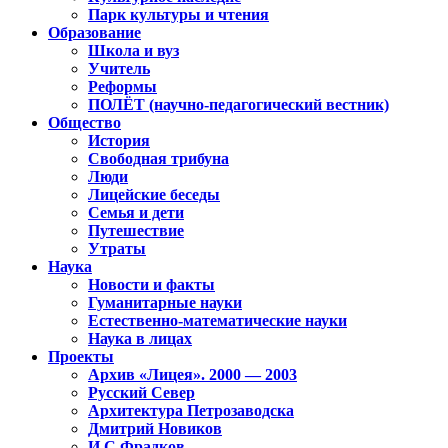
Парк культуры и чтения
Образование
Школа и вуз
Учитель
Реформы
ПОЛЁТ (научно-педагогический вестник)
Общество
История
Свободная трибуна
Люди
Лицейские беседы
Семья и дети
Путешествие
Утраты
Наука
Новости и факты
Гуманитарные науки
Естественно-математические науки
Наука в лицах
Проекты
Архив «Лицея». 2000 — 2003
Русский Север
Архитектура Петрозаводска
Дмитрий Новиков
И.С.Фрадков