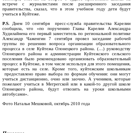
встрече с журналистами после расширенного заседания
правительства, сказал, что в этом учебном году дети будут
учиться в Куйтеже.
P.S.
Днем 10 сентября пресс-служба правительства Карелии
сообщила, что «по поручению Главы Карелии Александра
Худилайнена его первый заместитель по региональной политике
Александр Чаженгин 7 сентября провел заседание рабочей
группы по решению вопроса организации образовательного
процесса в селе Куйтежа Олонецкого района. (…) руководству
Олонецкого района и администрации Куйтежского сельского
поселения было рекомендовано организовать образовательный
процесс в Куйтеже, в том числе используя для этого помещения,
которые есть на селе. Кроме того, куйтежским школьникам
предоставлено право выбора по формам обучения: они могут
учиться дистанционно, очно или заочно. А учеников, которые
пожелают учиться в Мегрегской или в какой-то другой школе
Олонецкого района, будут отвозить на уроки школьными
автобусами».
Фото Натальи Мешковой, октябрь 2010 года