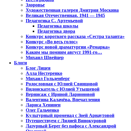
Здоровье
Художественная галерея Дмитрия Москина
Великая Отечественная. 1941 — 1945
Педагогика С. Артемьевой
Педагогика школы
Педагогика двора
Конкурс короткого рассказа «Сестра таланта»
Конкурс «Во весь голос»
Конкурс новой драматургии «Ремарка»
Каким мы помним август 1991-го…
Михаил Швейцер
Блоги
Блог Лицея
Алла Нестеренко
Михаил Гольденберг
Родословная с Юлией Свинцовой
Видоискатель с Юлией Утышевой
Вернисаж с Ириной Ларионовой
Валентина Калачёва. Впечатления
Лариса Хенинен
Олег Гальченко
Культурный променад с Зоей Арнаутовой
Путешествуем с Лидией Винокуровой
Лазурный Берег без пафоса с Александрой