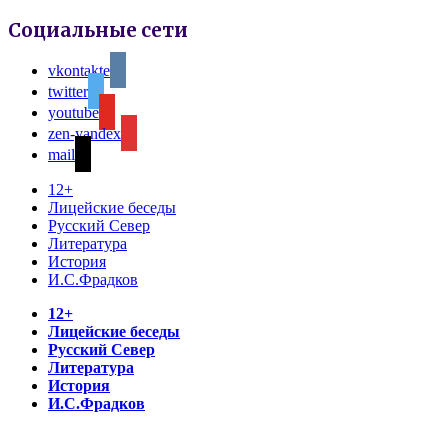
Социальные сети
vkontakte
twitter
youtube
zen-yandex
mail
12+
Лицейские беседы
Русский Север
Литература
История
И.С.Фрадков
12+
Лицейские беседы
Русский Север
Литература
История
И.С.Фрадков