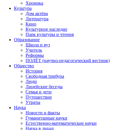
Хроника
Культура
Дом актёра
Литература
Кино
Культурное наследие
Парк культуры и чтения
Образование
Школа и вуз
Учитель
Реформы
ПОЛЁТ (научно-педагогический вестник)
Общество
История
Свободная трибуна
Люди
Лицейские беседы
Семья и дети
Путешествие
Утраты
Наука
Новости и факты
Гуманитарные науки
Естественно-математические науки
Наука в лицах