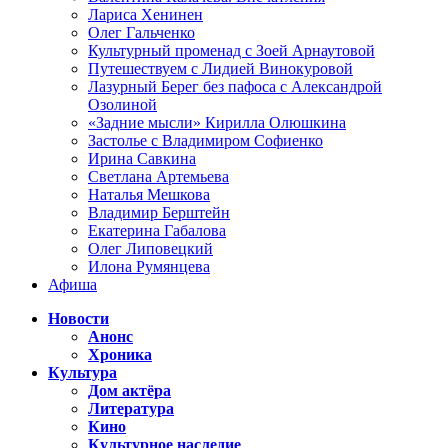
Лариса Хенинен
Олег Гальченко
Культурный променад с Зоей Арнаутовой
Путешествуем с Лидией Винокуровой
Лазурный Берег без пафоса с Александрой
Озолиной
«Задние мысли» Кирилла Олюшкина
Застолье с Владимиром Софиенко
Ирина Савкина
Светлана Артемьева
Наталья Мешкова
Владимир Берштейн
Екатерина Габалова
Олег Липовецкий
Илона Румянцева
Афиша
Новости
Анонс
Хроника
Культура
Дом актёра
Литература
Кино
Культурное наследие