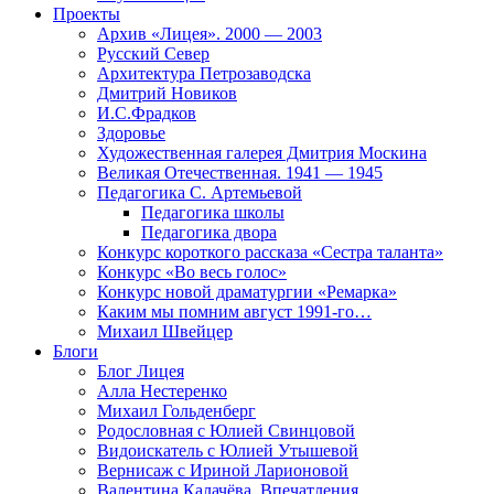
Проекты
Архив «Лицея». 2000 — 2003
Русский Север
Архитектура Петрозаводска
Дмитрий Новиков
И.С.Фрадков
Здоровье
Художественная галерея Дмитрия Москина
Великая Отечественная. 1941 — 1945
Педагогика С. Артемьевой
Педагогика школы
Педагогика двора
Конкурс короткого рассказа «Сестра таланта»
Конкурс «Во весь голос»
Конкурс новой драматургии «Ремарка»
Каким мы помним август 1991-го…
Михаил Швейцер
Блоги
Блог Лицея
Алла Нестеренко
Михаил Гольденберг
Родословная с Юлией Свинцовой
Видоискатель с Юлией Утышевой
Вернисаж с Ириной Ларионовой
Валентина Калачёва. Впечатления