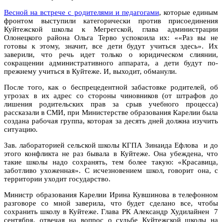
Весной на встрече с родителями и педагогами
, которые единым
фронтом выступили категорически против присоединения
Куйтежской школы к Мегрегской, глава администрации
Олонецкого района Ольга Терво успокоила их: ««Раз вы не
готовы к этому, значит, все дети будут учиться здесь». Их
заверили, что речь идет только о юридическом слиянии,
сокращении административного аппарата, а дети будут по-
прежнему учиться в Куйтеже. И, выходит, обманули.
После того, как о беспрецедентной забастовке родителей, об
угрозах в их адрес со стороны чиновников (от штрафов до
лишения родительских прав за срыв учебного процесса)
рассказали в СМИ, при Министерстве образования Карелии была
создана рабочая группа, которая за десять дней должна изучить
ситуацию.
Зав. лабораторией сельской школы КГПА Зинаида Ефлова и до
этого конфликта не раз бывала в Куйтеже. Она убеждена, что
такие школы надо сохранять, тем более такую: «Красавица,
заботливо ухоженная». С исчезновением школ, говорит она, с
территории уходит государство.
Министр образования Карелии Ирина Кувшинова в телефонном
разговоре со мной заверила, что будет сделано все, чтобы
сохранить школу в Куйтеже. Глава РК Александр Худилайнен 7
сентября, отвечая на вопрос о судьбе Куйтежской школы на