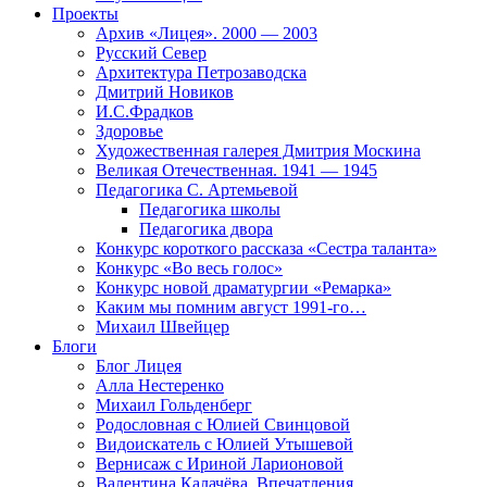
Проекты
Архив «Лицея». 2000 — 2003
Русский Север
Архитектура Петрозаводска
Дмитрий Новиков
И.С.Фрадков
Здоровье
Художественная галерея Дмитрия Москина
Великая Отечественная. 1941 — 1945
Педагогика С. Артемьевой
Педагогика школы
Педагогика двора
Конкурс короткого рассказа «Сестра таланта»
Конкурс «Во весь голос»
Конкурс новой драматургии «Ремарка»
Каким мы помним август 1991-го…
Михаил Швейцер
Блоги
Блог Лицея
Алла Нестеренко
Михаил Гольденберг
Родословная с Юлией Свинцовой
Видоискатель с Юлией Утышевой
Вернисаж с Ириной Ларионовой
Валентина Калачёва. Впечатления