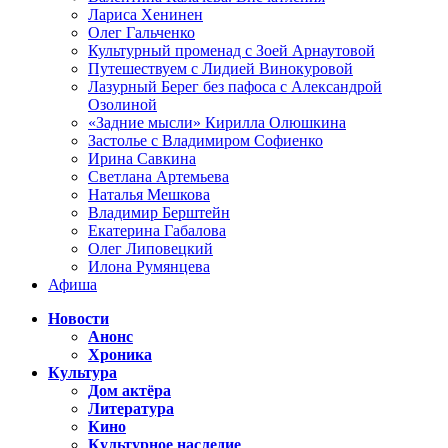
Лариса Хенинен
Олег Гальченко
Культурный променад с Зоей Арнаутовой
Путешествуем с Лидией Винокуровой
Лазурный Берег без пафоса с Александрой
Озолиной
«Задние мысли» Кирилла Олюшкина
Застолье с Владимиром Софиенко
Ирина Савкина
Светлана Артемьева
Наталья Мешкова
Владимир Берштейн
Екатерина Габалова
Олег Липовецкий
Илона Румянцева
Афиша
Новости
Анонс
Хроника
Культура
Дом актёра
Литература
Кино
Культурное наследие