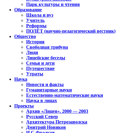
Парк культуры и чтения
Образование
Школа и вуз
Учитель
Реформы
ПОЛЁТ (научно-педагогический вестник)
Общество
История
Свободная трибуна
Люди
Лицейские беседы
Семья и дети
Путешествие
Утраты
Наука
Новости и факты
Гуманитарные науки
Естественно-математические науки
Наука в лицах
Проекты
Архив «Лицея». 2000 — 2003
Русский Север
Архитектура Петрозаводска
Дмитрий Новиков
И.С.Фрадков