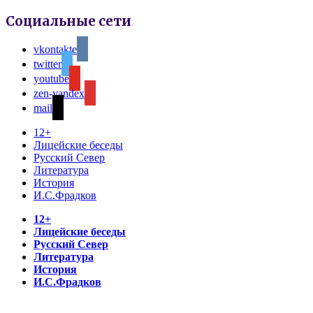
Социальные сети
vkontakte
twitter
youtube
zen-yandex
mail
12+
Лицейские беседы
Русский Север
Литература
История
И.С.Фрадков
12+
Лицейские беседы
Русский Север
Литература
История
И.С.Фрадков