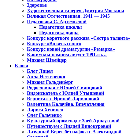
Здоровье
Художественная галерея Дмитрия Москина
Великая Отечественная. 1941 — 1945
Педагогика С. Артемьевой
Педагогика школы
Педагогика двора
Конкурс короткого рассказа «Сестра таланта»
Конкурс «Во весь голос»
Конкурс новой драматургии «Ремарка»
Каким мы помним август 1991-го…
Михаил Швейцер
Блоги
Блог Лицея
Алла Нестеренко
Михаил Гольденберг
Родословная с Юлией Свинцовой
Видоискатель с Юлией Утышевой
Вернисаж с Ириной Ларионовой
Валентина Калачёва. Впечатления
Лариса Хенинен
Олег Гальченко
Культурный променад с Зоей Арнаутовой
Путешествуем с Лидией Винокуровой
Лазурный Берег без пафоса с Александрой