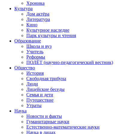
Хроника
Культура
Дом актёра
Литература
Кино
Культурное наследие
Парк культуры и чтения
Образование
Школа и вуз
Учитель
Реформы
ПОЛЁТ (научно-педагогический вестник)
Общество
История
Свободная трибуна
Люди
Лицейские беседы
Семья и дети
Путешествие
Утраты
Наука
Новости и факты
Гуманитарные науки
Естественно-математические науки
Наука в лицах