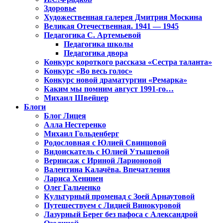
Здоровье
Художественная галерея Дмитрия Москина
Великая Отечественная. 1941 — 1945
Педагогика С. Артемьевой
Педагогика школы
Педагогика двора
Конкурс короткого рассказа «Сестра таланта»
Конкурс «Во весь голос»
Конкурс новой драматургии «Ремарка»
Каким мы помним август 1991-го…
Михаил Швейцер
Блоги
Блог Лицея
Алла Нестеренко
Михаил Гольденберг
Родословная с Юлией Свинцовой
Видоискатель с Юлией Утышевой
Вернисаж с Ириной Ларионовой
Валентина Калачёва. Впечатления
Лариса Хенинен
Олег Гальченко
Культурный променад с Зоей Арнаутовой
Путешествуем с Лидией Винокуровой
Лазурный Берег без пафоса с Александрой