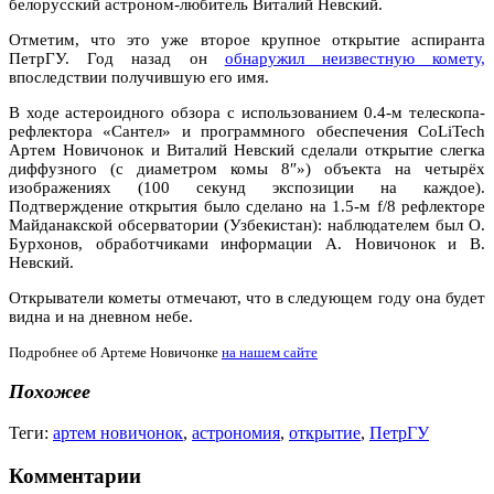
белорусский астроном-любитель Виталий Невский.
Отметим, что это уже второе крупное открытие аспиранта
ПетрГУ. Год назад он
обнаружил неизвестную комету,
впоследствии получившую его имя.
В ходе астероидного обзора с использованием 0.4-м телескопа-
рефлектора «Сантел» и программного обеспечения CoLiTech
Артем Новичонок и Виталий Невский сделали открытие слегка
диффузного (с диаметром комы 8″») объекта на четырёх
изображениях (100 секунд экспозиции на каждое).
Подтверждение открытия было сделано на 1.5-м f/8 рефлекторе
Майданакской обсерватории (Узбекистан): наблюдателем был О.
Бурхонов, обработчиками информации А. Новичонок и В.
Невский.
Открыватели кометы отмечают, что в следующем году она будет
видна и на дневном небе.
Подробнее об Артеме Новичонке
на нашем сайте
Похожее
Теги:
артем новичонок
,
астрономия
,
открытие
,
ПетрГУ
Комментарии