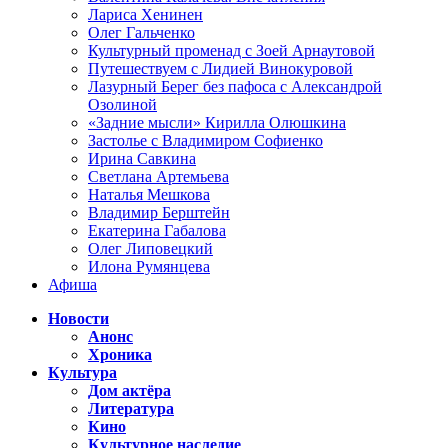
Лариса Хенинен
Олег Гальченко
Культурный променад с Зоей Арнаутовой
Путешествуем с Лидией Винокуровой
Лазурный Берег без пафоса с Александрой
Озолиной
«Задние мысли» Кирилла Олюшкина
Застолье с Владимиром Софиенко
Ирина Савкина
Светлана Артемьева
Наталья Мешкова
Владимир Берштейн
Екатерина Габалова
Олег Липовецкий
Илона Румянцева
Афиша
Новости
Анонс
Хроника
Культура
Дом актёра
Литература
Кино
Культурное наследие