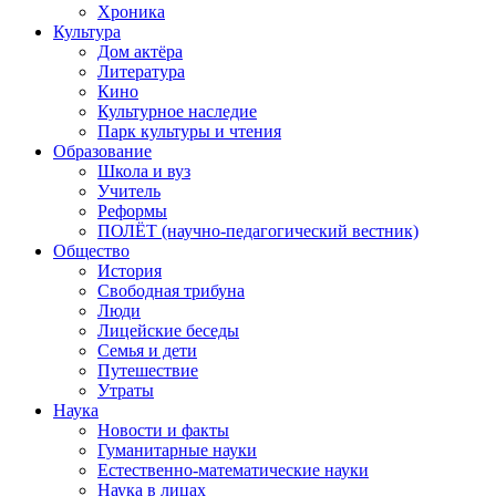
Хроника
Культура
Дом актёра
Литература
Кино
Культурное наследие
Парк культуры и чтения
Образование
Школа и вуз
Учитель
Реформы
ПОЛЁТ (научно-педагогический вестник)
Общество
История
Свободная трибуна
Люди
Лицейские беседы
Семья и дети
Путешествие
Утраты
Наука
Новости и факты
Гуманитарные науки
Естественно-математические науки
Наука в лицах