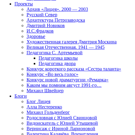
Проекты
Архив «Лицея». 2000 — 2003
Русский Север
Архитектура Петрозаводска
Дмитрий Новиков
И.С.Фрадков
Здоровье
Художественная галерея Дмитрия Москина
Великая Отечественная. 1941 — 1945
Педагогика С. Артемьевой
Педагогика школы
Педагогика двора
Конкурс короткого рассказа «Сестра таланта»
Конкурс «Во весь голос»
Конкурс новой драматургии «Ремарка»
Каким мы помним август 1991-го…
Михаил Швейцер
Блоги
Блог Лицея
Алла Нестеренко
Михаил Гольденберг
Родословная с Юлией Свинцовой
Видоискатель с Юлией Утышевой
Вернисаж с Ириной Ларионовой
Валентина Калачёва. Впечатления