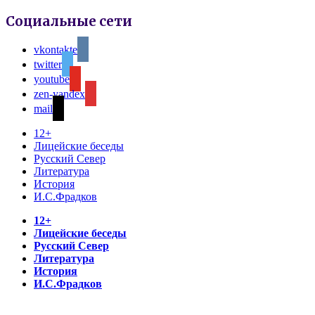
Социальные сети
vkontakte
twitter
youtube
zen-yandex
mail
12+
Лицейские беседы
Русский Север
Литература
История
И.С.Фрадков
12+
Лицейские беседы
Русский Север
Литература
История
И.С.Фрадков