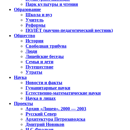
Парк культуры и чтения
Образование
Школа и вуз
Учитель
Реформы
ПОЛЁТ (научно-педагогический вестник)
Общество
История
Свободная трибуна
Люди
Лицейские беседы
Семья и дети
Путешествие
Утраты
Наука
Новости и факты
Гуманитарные науки
Естественно-математические науки
Наука в лицах
Проекты
Архив «Лицея». 2000 — 2003
Русский Север
Архитектура Петрозаводска
Дмитрий Новиков
И.С.Фрадков