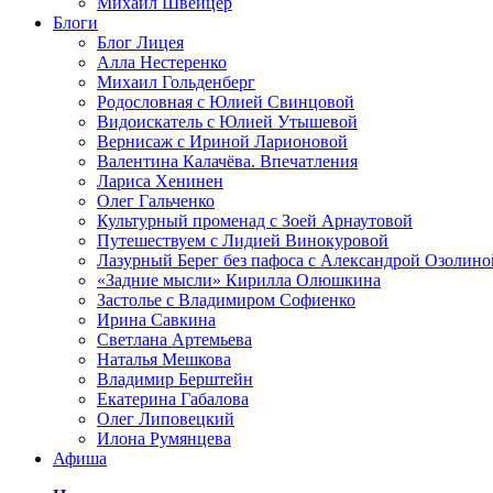
Михаил Швейцер
Блоги
Блог Лицея
Алла Нестеренко
Михаил Гольденберг
Родословная с Юлией Свинцовой
Видоискатель с Юлией Утышевой
Вернисаж с Ириной Ларионовой
Валентина Калачёва. Впечатления
Лариса Хенинен
Олег Гальченко
Культурный променад с Зоей Арнаутовой
Путешествуем с Лидией Винокуровой
Лазурный Берег без пафоса с Александрой Озолино
«Задние мысли» Кирилла Олюшкина
Застолье с Владимиром Софиенко
Ирина Савкина
Светлана Артемьева
Наталья Мешкова
Владимир Берштейн
Екатерина Габалова
Олег Липовецкий
Илона Румянцева
Афиша