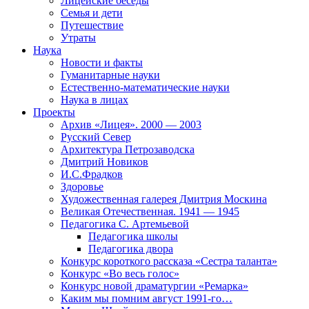
Лицейские беседы
Семья и дети
Путешествие
Утраты
Наука
Новости и факты
Гуманитарные науки
Естественно-математические науки
Наука в лицах
Проекты
Архив «Лицея». 2000 — 2003
Русский Север
Архитектура Петрозаводска
Дмитрий Новиков
И.С.Фрадков
Здоровье
Художественная галерея Дмитрия Москина
Великая Отечественная. 1941 — 1945
Педагогика С. Артемьевой
Педагогика школы
Педагогика двора
Конкурс короткого рассказа «Сестра таланта»
Конкурс «Во весь голос»
Конкурс новой драматургии «Ремарка»
Каким мы помним август 1991-го…