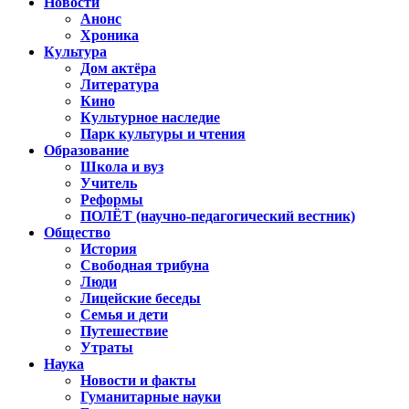
Новости
Анонс
Хроника
Культура
Дом актёра
Литература
Кино
Культурное наследие
Парк культуры и чтения
Образование
Школа и вуз
Учитель
Реформы
ПОЛЁТ (научно-педагогический вестник)
Общество
История
Свободная трибуна
Люди
Лицейские беседы
Семья и дети
Путешествие
Утраты
Наука
Новости и факты
Гуманитарные науки