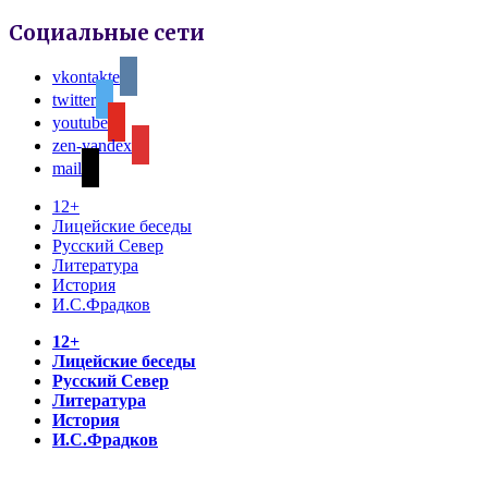
Социальные сети
vkontakte
twitter
youtube
zen-yandex
mail
12+
Лицейские беседы
Русский Север
Литература
История
И.С.Фрадков
12+
Лицейские беседы
Русский Север
Литература
История
И.С.Фрадков