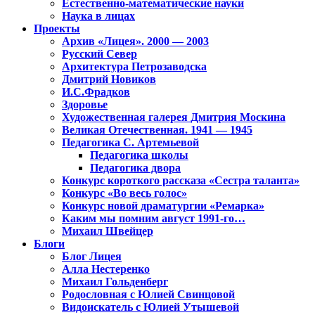
Естественно-математические науки
Наука в лицах
Проекты
Архив «Лицея». 2000 — 2003
Русский Север
Архитектура Петрозаводска
Дмитрий Новиков
И.С.Фрадков
Здоровье
Художественная галерея Дмитрия Москина
Великая Отечественная. 1941 — 1945
Педагогика С. Артемьевой
Педагогика школы
Педагогика двора
Конкурс короткого рассказа «Сестра таланта»
Конкурс «Во весь голос»
Конкурс новой драматургии «Ремарка»
Каким мы помним август 1991-го…
Михаил Швейцер
Блоги
Блог Лицея
Алла Нестеренко
Михаил Гольденберг
Родословная с Юлией Свинцовой
Видоискатель с Юлией Утышевой