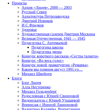
Проекты
Архив «Лицея». 2000 — 2003
Русский Север
Архитектура Петрозаводска
Дмитрий Новиков
И.С.Фрадков
Здоровье
Художественная галерея Дмитрия Москина
Великая Отечественная. 1941 — 1945
Педагогика С. Артемьевой
Педагогика школы
Педагогика двора
Конкурс короткого рассказа «Сестра таланта»
Конкурс «Во весь голос»
Конкурс новой драматургии «Ремарка»
Каким мы помним август 1991-го…
Михаил Швейцер
Блоги
Блог Лицея
Алла Нестеренко
Михаил Гольденберг
Родословная с Юлией Свинцовой
Видоискатель с Юлией Утышевой
Вернисаж с Ириной Ларионовой
Валентина Калачёва. Впечатления