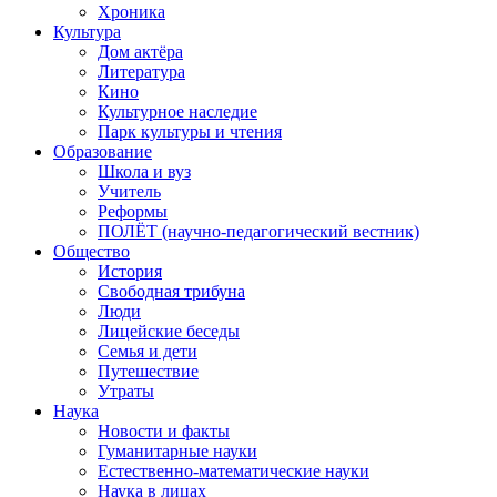
Хроника
Культура
Дом актёра
Литература
Кино
Культурное наследие
Парк культуры и чтения
Образование
Школа и вуз
Учитель
Реформы
ПОЛЁТ (научно-педагогический вестник)
Общество
История
Свободная трибуна
Люди
Лицейские беседы
Семья и дети
Путешествие
Утраты
Наука
Новости и факты
Гуманитарные науки
Естественно-математические науки
Наука в лицах