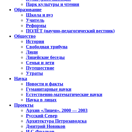
Парк культуры и чтения
Образование
Школа и вуз
Учитель
Реформы
ПОЛЁТ (научно-педагогический вестник)
Общество
История
Свободная трибуна
Люди
Лицейские беседы
Семья и дети
Путешествие
Утраты
Наука
Новости и факты
Гуманитарные науки
Естественно-математические науки
Наука в лицах
Проекты
Архив «Лицея». 2000 — 2003
Русский Север
Архитектура Петрозаводска
Дмитрий Новиков
И.С.Фрадков