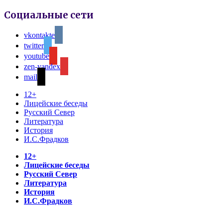
Социальные сети
vkontakte
twitter
youtube
zen-yandex
mail
12+
Лицейские беседы
Русский Север
Литература
История
И.С.Фрадков
12+
Лицейские беседы
Русский Север
Литература
История
И.С.Фрадков