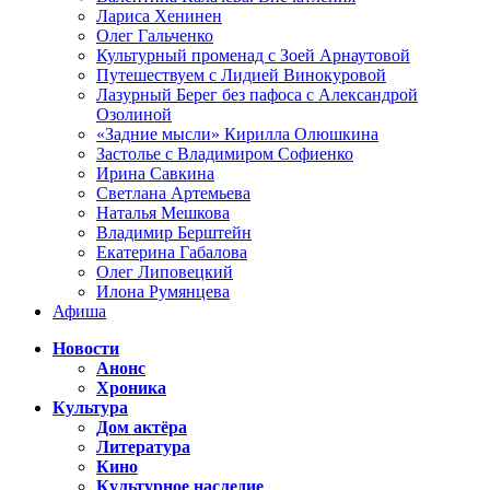
Лариса Хенинен
Олег Гальченко
Культурный променад с Зоей Арнаутовой
Путешествуем с Лидией Винокуровой
Лазурный Берег без пафоса с Александрой
Озолиной
«Задние мысли» Кирилла Олюшкина
Застолье с Владимиром Софиенко
Ирина Савкина
Светлана Артемьева
Наталья Мешкова
Владимир Берштейн
Екатерина Габалова
Олег Липовецкий
Илона Румянцева
Афиша
Новости
Анонс
Хроника
Культура
Дом актёра
Литература
Кино
Культурное наследие