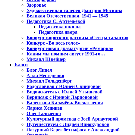
Здоровье
Художественная галерея Дмитрия Москина
Великая Отечественная. 1941 — 1945
Педагогика С. Артемьевой
Педагогика школы
Педагогика двора
Конкурс короткого рассказа «Сестра таланта»
Конкурс «Во весь голос»
Конкурс новой драматургии «Ремарка»
Каким мы помним август 1991-го…
Михаил Швейцер
Блоги
Блог Лицея
Алла Нестеренко
Михаил Гольденберг
Родословная с Юлией Свинцовой
Видоискатель с Юлией Утышевой
Вернисаж с Ириной Ларионовой
Валентина Калачёва. Впечатления
Лариса Хенинен
Олег Гальченко
Культурный променад с Зоей Арнаутовой
Путешествуем с Лидией Винокуровой
Лазурный Берег без пафоса с Александрой