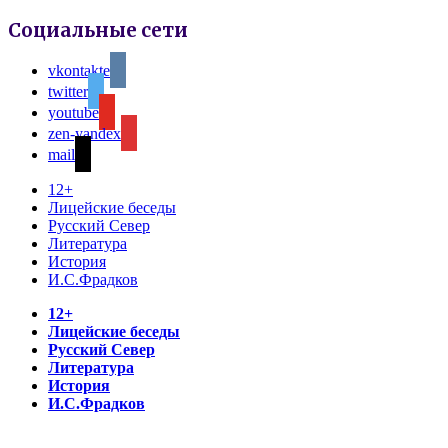
Социальные сети
vkontakte
twitter
youtube
zen-yandex
mail
12+
Лицейские беседы
Русский Север
Литература
История
И.С.Фрадков
12+
Лицейские беседы
Русский Север
Литература
История
И.С.Фрадков