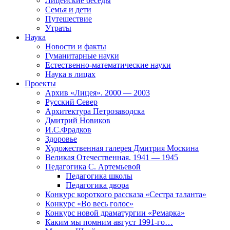
Лицейские беседы
Семья и дети
Путешествие
Утраты
Наука
Новости и факты
Гуманитарные науки
Естественно-математические науки
Наука в лицах
Проекты
Архив «Лицея». 2000 — 2003
Русский Север
Архитектура Петрозаводска
Дмитрий Новиков
И.С.Фрадков
Здоровье
Художественная галерея Дмитрия Москина
Великая Отечественная. 1941 — 1945
Педагогика С. Артемьевой
Педагогика школы
Педагогика двора
Конкурс короткого рассказа «Сестра таланта»
Конкурс «Во весь голос»
Конкурс новой драматургии «Ремарка»
Каким мы помним август 1991-го…