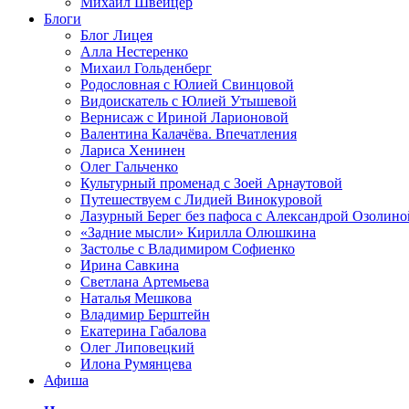
Михаил Швейцер
Блоги
Блог Лицея
Алла Нестеренко
Михаил Гольденберг
Родословная с Юлией Свинцовой
Видоискатель с Юлией Утышевой
Вернисаж с Ириной Ларионовой
Валентина Калачёва. Впечатления
Лариса Хенинен
Олег Гальченко
Культурный променад с Зоей Арнаутовой
Путешествуем с Лидией Винокуровой
Лазурный Берег без пафоса с Александрой Озолино
«Задние мысли» Кирилла Олюшкина
Застолье с Владимиром Софиенко
Ирина Савкина
Светлана Артемьева
Наталья Мешкова
Владимир Берштейн
Екатерина Габалова
Олег Липовецкий
Илона Румянцева
Афиша