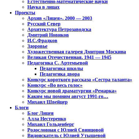
Естественно-математические науки
Наука в лицах
Проекты
Архив «Лицея». 2000 — 2003
Русский Север
Архитектура Петрозаводска
Дмитрий Новиков
И.С.Фрадков
Здоровье
Художественная галерея Дмитрия Москина
Великая Отечественная. 1941 — 1945
Педагогика С. Артемьевой
Педагогика школы
Педагогика двора
Конкурс короткого рассказа «Сестра таланта»
Конкурс «Во весь голос»
Конкурс новой драматургии «Ремарка»
Каким мы помним август 1991-го…
Михаил Швейцер
Блоги
Блог Лицея
Алла Нестеренко
Михаил Гольденберг
Родословная с Юлией Свинцовой
Видоискатель с Юлией Утышевой