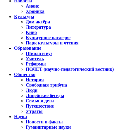
Новости
Анонс
Хроника
Культура
Дом актёра
Литература
Кино
Культурное наследие
Парк культуры и чтения
Образование
Школа и вуз
Учитель
Реформы
ПОЛЁТ (научно-педагогический вестник)
Общество
История
Свободная трибуна
Люди
Лицейские беседы
Семья и дети
Путешествие
Утраты
Наука
Новости и факты
Гуманитарные науки